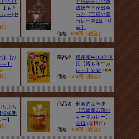
しいたけ
と飛騨高山の熟
くまもと
成唐辛子が出会
カレー(中
った【至福の翼
カレー第2章・中
税込）
辛】
価格 :
670円（税込）
商品名 :
博多和牛100％使
使用【ひ
用【博多和牛カ
レー】
レー】Sabzi
税込）
価格 :
594円（税込）
商品名 :
刺激的な辛味
ぷちぷち
【宮崎産若鶏の
【博多明
キーマカレー】
レー】
辛口
(品切れ)
税込）
価格 :
360円（税込）