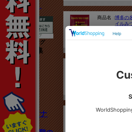
TVで紹介されまし
た！
商品名 :
博多の
イルみ
ーマカ
価格 :
778円（
1月人気ランキング
（1/1～1/31集
計）
1
商品名 :
博多の
イル復
ー】
価格 :
540円（
“食べればアナ
商品名 :
福岡筑
鶏和風
タも秋田美
Sabzi