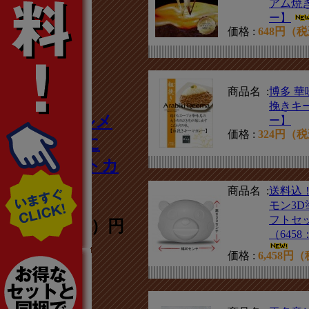
アム焼
3
ー】
価格 :
648円（
商品名 :
博多 華
挽きキ
埼玉B級グルメ
ー】
価格 :
324円（
が全国No.1に
【北本トマトカ
レー】
商品名 :
送料込
モン3D
フトセ
640円（税込）円
（645
価格 :
6,458円
4