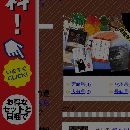
よくあるご質問
新商品はこち
ら！
＜偽サイトにご
注意ください＞
宮崎県(4)
熊本県(
大分県(3)
長崎県(
地カレー家の運
営店舗は
こちら
総38件
の店舗のみで
す。
商品名 :
熊本の