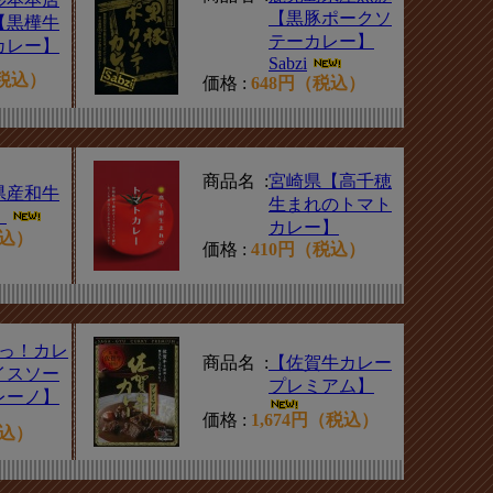
【黒豚ポークソ
【黒樺牛
テーカレー】
カレー】
Sabzi
（税込）
価格 :
648円（税込）
商品名 :
宮崎県【高千穂
県産和牛
生まれのトマト
】
カレー】
税込）
価格 :
410円（税込）
辛っ！カレ
商品名 :
【佐賀牛カレー
イスソー
プレミアム】
レーノ】
価格 :
1,674円（税込）
税込）