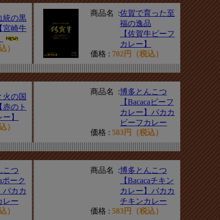
商品名 :
佐賀で育った至
血統の黒
福の逸品
【宮崎牛
【佐賀牛ビーフ
】
カレー】
税込）
価格 :
702円（税込）
商品名 :
博多とんこつ
と火の国
【Bacacaビーフ
【赤のト
カレー】バカカ
レー】
ビーフカレー
税込）
価格 :
583円（税込）
んこつ
商品名 :
博多とんこつ
caポーク
【Bacacaチキン
】バカカ
カレー】バカカ
カレー
チキンカレー
税込）
価格 :
583円（税込）