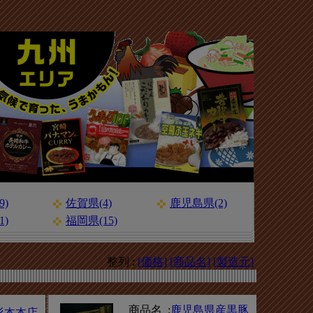
9)
佐賀県(4)
鹿児島県(2)
1)
福岡県(15)
整列 :
[価格]
[商品名]
[製造元]
商品名 :
鹿児島県産黒豚
杉本本店