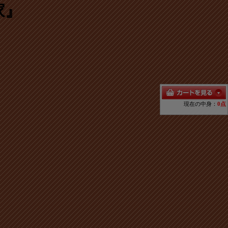
家』
現在の中身：
0点