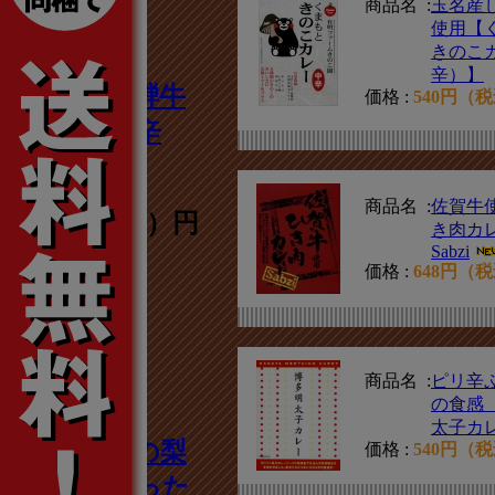
商品名 :
玉名産
使用【
きのこ
辛）】
奥美濃【飛騨牛
価格 :
540円（
カレー】中辛
250g
商品名 :
佐賀牛
948円（税込）円
き肉カ
Sabzi
価格 :
648円（
5
商品名 :
ピリ辛
の食感
太子カ
荒尾市特産の梨
価格 :
540円（
を贅沢に使った