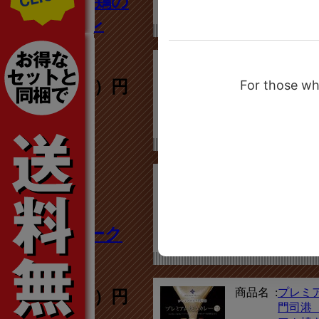
人”【比内地鶏の
価格 :
551円（
秋田美人カレ
ー】
商品名 :
大分の
【豊後
594円（税込）円
レー（
のこカ
2
価格 :
525円（
商品名 :
島原麦
て【豚
ー】
価格 :
594円（
あぐー豚ポーク
カレー
商品名 :
プレミ
432円（税込）円
門司港