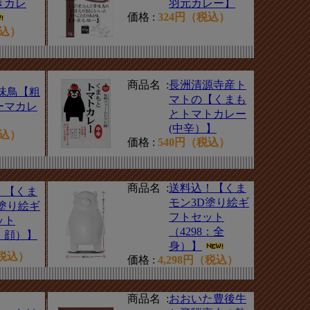
きカレ
羽元カレー】
価格 :
324円（税込）
税込）
商品名 :
長洲清源寺産ト
味鳥【粗
マトの【くまも
ーマカレ
とトマトカレー
(中辛）】
税込）
価格 :
540円（税込）
商品名 :
送料込！【くま
！【くま
モン3D塗り絵ギ
塗り絵ギ
フトセット
ット
（4298：全
8：顔）】
身）】
（税込）
価格 :
4,298円（税込）
商品名 :
おおいた豊後牛