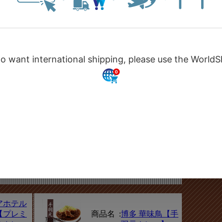
税込）
価格 :
648円（税込）
商品名 :
荒尾市特産の梨
顔
を贅沢に使った
きのこカ
【くまもと荒尾
ぶんごき
梨カレー(やや中
レー）】
辛）】
税込）
価格 :
540円（税込）
商品名 :
博多の鶏屋がこ
みそ仕立
だわって作った
角煮カレ
【ハンバーグカ
レー TORIYA
税込）
SERIES】
価格 :
216円（税込）
アホテル
【プレミ
商品名 :
博多 華味鳥【手