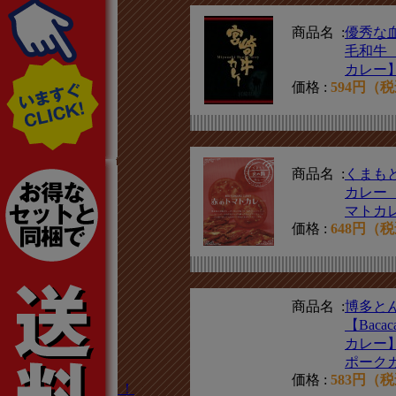
甲信越エリア
関東エリア
商品名 :
優秀な
毛和牛
東海エリア
カレー
関西エリア
価格 :
594円（
中国エリア
四国エリア
九州エリア
商品名 :
くまも
カレー
沖縄エリア
マトカ
海外エリア
価格 :
648円（
セット商品
その他
素材で選ぶ
商品名 :
博多と
【Baca
辛さで選ぶ
カレー
ルーで選ぶ
ポーク
価格 :
583円（
カレーじゃないよ！