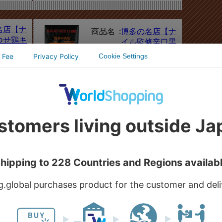
名店【ナ
商品名 :
博多の名店【ナ
つせ鶏キ
イル監修辛口黒
レー】
カレー】
価格 :
540円（税込）
税込）
商品名 :
博多の名店【ナ
名店【ナ
イルスペシャル
刻カレ
カレー】
税込）
価格 :
540円（税込）
商品名 :
くまもと火の国
前【古処
カレー【黄のれ
カレー】
んこんカレー】