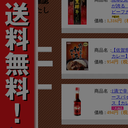
店舗名のご確認
が誇る
をお願いいたし
ビーフ
ます。
価格 :
1,316円
商品名 :
【佐賀
カレー
価格 :
954円（
検索する
商品名 :
1滴で
ースパ
北海道エリア
ス【カ
東北エリア
価格 :
494円（
北陸エリア