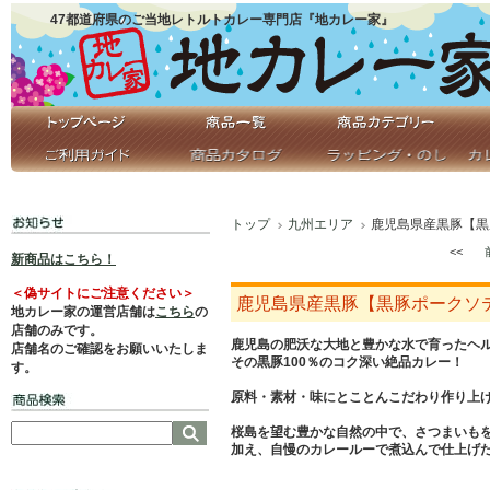
47都道府県のご当地レトルトカレー専門店『地カレー家』
トップ
九州エリア
鹿児島県産黒豚【黒豚
<<
新商品はこちら！
＜偽サイトにご注意ください＞
鹿児島県産黒豚【黒豚ポークソテー
地カレー家の運営店舗は
こちら
の
店舗のみです。
鹿児島の肥沃な大地と豊かな水で育ったヘ
店舗名のご確認をお願いいたしま
その黒豚100％のコク深い絶品カレー！
す。
原料・素材・味にとことんこだわり作り上
桜島を望む豊かな自然の中で、さつまいも
加え、自慢のカレールーで煮込んで仕上げ