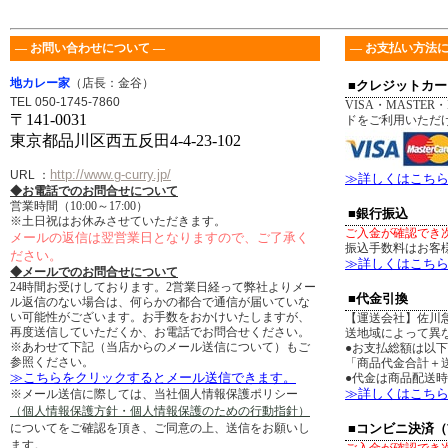
― お問い合わせについて ―
― お支払い方法に
地カレー家
（店長：金谷）
■クレジットカー
TEL 050-1745-7860
VISA・MASTER・
〒141-0031
ドをご利用いただ
東京都品川区西五反田4-4-23-102
http://www.g-curry.jp/
URL
：
≫詳しくはこち
◆お電話でのお問合せについて
営業時間（10:00～17:00）
■銀行振込
※土日祝はお休みさせていただきます。
ご入金が確認でき
メールの返信は翌営業日となりますので、ご了承く
振込手数料はお客
ださい。
≫詳しくはこち
◆メールでのお問合せについて
24時間お受けしております。2営業日経って弊社よりメー
■代金引換
ル返信のない場合は、何らかの都合で通信が届いていな
い可能性がございます。お手数をおかけいたしますが、
【運送会社】佐川
再度送信していただくか、お電話でお問合せください。
送地域によって異
※あわせて下記（当店からのメール送信について）もご
●お支払総額は以
参照ください。
「商品代金合計＋送
≫こちらをクリックするとメール送信できます。
●代金は商品配送
≫詳しくはこち
※メール送信に際しては、当社個人情報保護ポリシー
（個人情報保護方針・個人情報保護のための行動指針）
についてをご確認を頂き、ご同意の上、送信をお願いし
■コンビニ決済
ます。