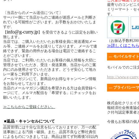
ご入金が確認でき
最寄りのコンビニ
ミリーマート・セ
〔当店からのメール送信について〕
す。
サーバー側にて当店からのご連絡が迷惑メールと判断さ
れている可能性がございます。お手数をおかけいたしま
すが、
info@g-curry.jp
【
】を受信できるように設定をお願い
致します。
（お振込手数料20
当店では、ご購入いただいたお客様全員に発送通知メー
≫詳しくはこち
ル等、ご連絡メールをお送りしております。 メールで連
絡できず、緊急の用件がある場合は電話でご連絡するこ
とがございます。
― モバイルサイト
当店では、ご利用いただいたお客様の個人情報を大切に
管理させていただき、受注・発送業務、当店からのご案
モバイルでのご注
内にのみ使用させていただきます。どうぞ安心して地カ
レー家をご利用下さいませ。
http://www.g-curry.
メールマガジンにて、新商品やお得なキャンペーン情報
をお知らせしております。
― プライバシーマ
当店のメールマガジン購読を希望される方は会員登録ペ
ージにて、メルマガ配信を「希望する」にチェックをお
願いいたします。
株式会社クリエイ
≫こちらからご登録ください。
報経済社会推進協会
ク付与認定事業者
■返品・キャンセルについて
今後もお客様の個
品質管理には十分な注意を払っておりますが、万一の配
送事故による汚損・破損。また、品質不良など弊社責任
によるものにつきましては、商品は捨てず到着後5日以内