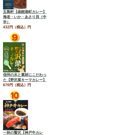
五島軒【函館港町カレー】
海老・いか・あさり貝（中
辛）
432円（税込）円
信州の水と素材にこだわっ
た【野沢菜キーマカレー】
670円（税込）円
一杯の贅沢【神戸牛カレ