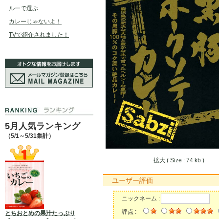
ルーで選ぶ
カレーじゃないよ！
TVで紹介されました！
5月人気ランキング
（5/1～5/31集計）
拡大 ( Size : 74 kb )
ユーザー評価
ニックネーム :
評点 :
とちおとめの果汁たっぷり