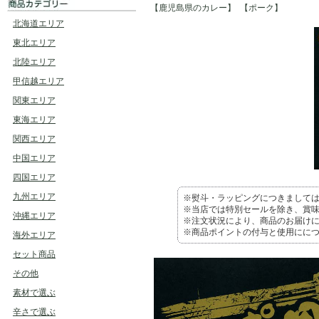
【鹿児島県のカレー】
【ポーク】
北海道エリア
東北エリア
北陸エリア
甲信越エリア
関東エリア
東海エリア
関西エリア
中国エリア
四国エリア
九州エリア
※熨斗・ラッピングにつきまして
※当店では特別セールを除き、賞味
沖縄エリア
※注文状況により、商品のお届け
※商品ポイントの付与と使用にに
海外エリア
セット商品
その他
素材で選ぶ
辛さで選ぶ