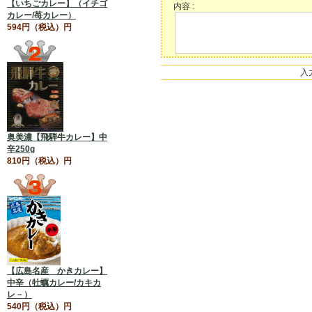
【いちごカレー】（イチゴ
内容 :
カレー/苺カレー）
594円（税込）円
入
奥美濃【飛騨牛カレー】中
辛250g
810円（税込）円
【広島名産 かきカレー】
中辛（牡蠣カレー/カキカ
レ－）
540円（税込）円