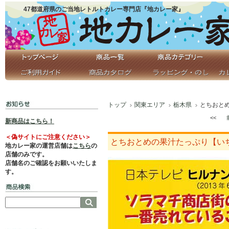
47都道府県のご当地レトルトカレー専門店『地カレー家』
トップ
関東エリア
栃木県
とちおと
<<
新商品はこちら！
＜偽サイトにご注意ください＞
とちおとめの果汁たっぷり【い
地カレー家の運営店舗は
こちら
の
店舗のみです。
店舗名のご確認をお願いいたしま
す。