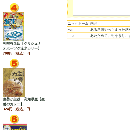
ニックネーム
内容
ken
ある意味やっちまった感が
hiro
あたためて、封をきり、ま
札幌有名店【クリシュナ
オホーツク流氷カリー】
708円（税込）円
生姜が主役！高知県産【生
姜のカレー】
324円（税込）円