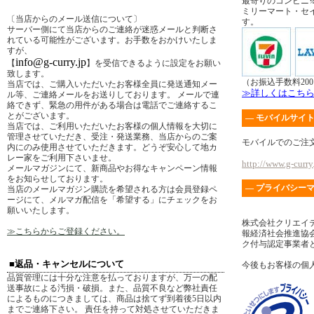
最寄りのコンビニ
ミリーマート・セ
〔当店からのメール送信について〕
す。
サーバー側にて当店からのご連絡が迷惑メールと判断さ
れている可能性がございます。お手数をおかけいたしま
すが、
info@g-curry.jp
【
】を受信できるように設定をお願い
致します。
（お振込手数料20
当店では、ご購入いただいたお客様全員に発送通知メー
≫詳しくはこち
ル等、ご連絡メールをお送りしております。 メールで連
絡できず、緊急の用件がある場合は電話でご連絡するこ
とがございます。
― モバイルサイト
当店では、ご利用いただいたお客様の個人情報を大切に
管理させていただき、受注・発送業務、当店からのご案
モバイルでのご注
内にのみ使用させていただきます。どうぞ安心して地カ
レー家をご利用下さいませ。
http://www.g-curry.
メールマガジンにて、新商品やお得なキャンペーン情報
をお知らせしております。
― プライバシーマ
当店のメールマガジン購読を希望される方は会員登録ペ
ージにて、メルマガ配信を「希望する」にチェックをお
願いいたします。
株式会社クリエイ
≫こちらからご登録ください。
報経済社会推進協会
ク付与認定事業者
■返品・キャンセルについて
今後もお客様の個
品質管理には十分な注意を払っておりますが、万一の配
送事故による汚損・破損。また、品質不良など弊社責任
によるものにつきましては、商品は捨てず到着後5日以内
までご連絡下さい。 責任を持って対処させていただきま