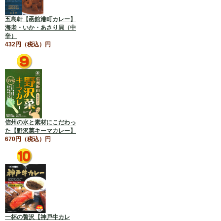
五島軒【函館港町カレー】
海老・いか・あさり貝（中
辛）
432円（税込）円
信州の水と素材にこだわっ
た【野沢菜キーマカレー】
670円（税込）円
一杯の贅沢【神戸牛カレ