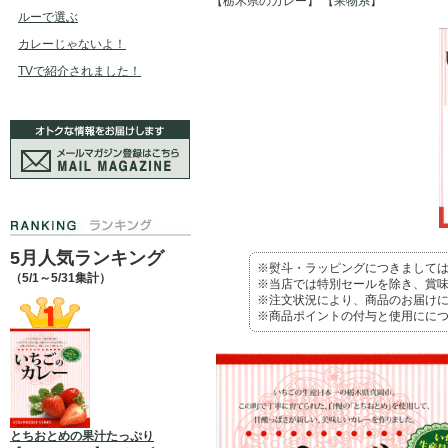
【栃木県のカレー】
【果物系】
ルーで選ぶ
カレーじゃないよ！
TVで紹介されました！
5月人気ランキング
※熨斗・ラッピングにつきまして
（5/1～5/31集計）
※当店では特別セールを除き、賞味
※注文状況により、商品のお届け
※商品ポイントの付与と使用にに
とちおとめの果汁たっぷり