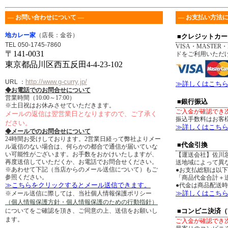
― お問い合わせについて ―
― お支払い方法に
地カレー家
（店長：金谷）
■クレジットカー
TEL 050-1745-7860
VISA・MASTER・
〒141-0031
ドをご利用いただ
東京都品川区西五反田4-4-23-102
http://www.g-curry.jp/
URL
：
≫詳しくはこち
◆お電話でのお問合せについて
営業時間（10:00～17:00）
■銀行振込
※土日祝はお休みさせていただきます。
ご入金が確認でき
メールの返信は翌営業日となりますので、ご了承く
振込手数料はお客
ださい。
≫詳しくはこち
◆メールでのお問合せについて
24時間お受けしております。2営業日経って弊社よりメー
■代金引換
ル返信のない場合は、何らかの都合で通信が届いていな
い可能性がございます。お手数をおかけいたしますが、
【運送会社】佐川
再度送信していただくか、お電話でお問合せください。
送地域によって異
※あわせて下記（当店からのメール送信について）もご
●お支払総額は以
参照ください。
「商品代金合計＋送
≫こちらをクリックするとメール送信できます。
●代金は商品配送
≫詳しくはこち
※メール送信に際しては、当社個人情報保護ポリシー
（個人情報保護方針・個人情報保護のための行動指針）
についてをご確認を頂き、ご同意の上、送信をお願いし
■コンビニ決済
ます。
ご入金が確認でき