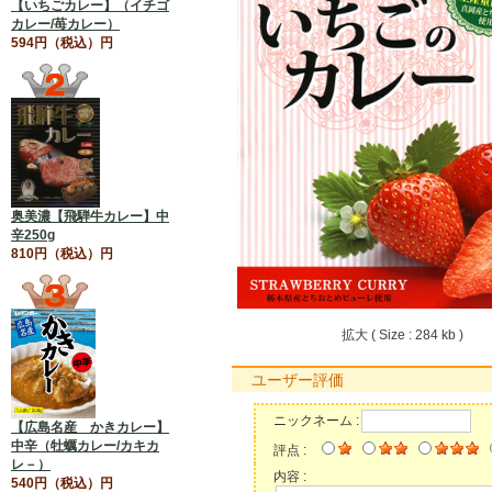
【いちごカレー】（イチゴ
カレー/苺カレー）
594円（税込）円
奥美濃【飛騨牛カレー】中
辛250g
810円（税込）円
拡大 ( Size : 284 kb )
ユーザー評価
ニックネーム :
【広島名産 かきカレー】
中辛（牡蠣カレー/カキカ
評点 :
レ－）
内容 :
540円（税込）円