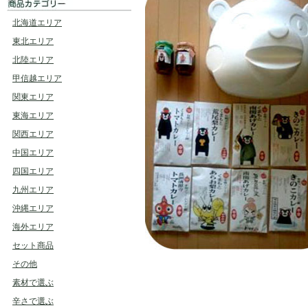
北海道エリア
東北エリア
北陸エリア
甲信越エリア
関東エリア
東海エリア
関西エリア
中国エリア
四国エリア
九州エリア
沖縄エリア
海外エリア
セット商品
その他
素材で選ぶ
辛さで選ぶ