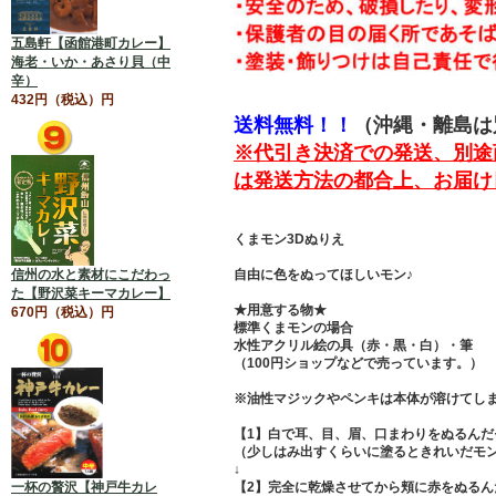
五島軒【函館港町カレー】
海老・いか・あさり貝（中
辛）
432円（税込）円
送料無料！！
（沖縄・離島は
※代引き決済での発送、別途
は発送方法の都合上、お届け
くまモン3Dぬりえ
信州の水と素材にこだわっ
自由に色をぬってほしいモン♪
た【野沢菜キーマカレー】
★用意する物★
670円（税込）円
標準くまモンの場合
水性アクリル絵の具（赤・黒・白）・筆
（100円ショップなどで売っています。）
※油性マジックやペンキは本体が溶けてし
【1】白で耳、目、眉、口まわりをぬるんだ
（少しはみ出すくらいに塗るときれいだモ
↓
一杯の贅沢【神戸牛カレ
【2】完全に乾燥させてから頬に赤をぬるん