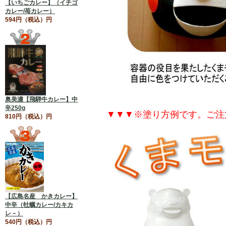
【いちごカレー】（イチゴ
カレー/苺カレー）
594円（税込）円
奥美濃【飛騨牛カレー】中
辛250g
▼▼▼※塗り方例です。ご注
810円（税込）円
【広島名産 かきカレー】
中辛（牡蠣カレー/カキカ
レ－）
540円（税込）円