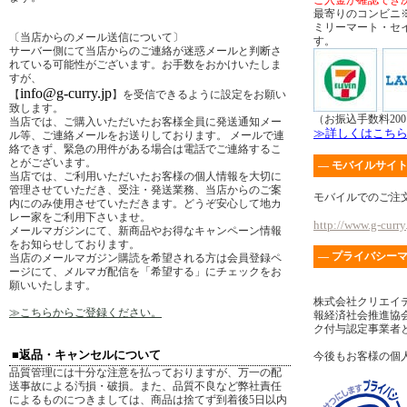
ご入金が確認でき
最寄りのコンビニ
ミリーマート・セ
〔当店からのメール送信について〕
す。
サーバー側にて当店からのご連絡が迷惑メールと判断さ
れている可能性がございます。お手数をおかけいたしま
すが、
info@g-curry.jp
【
】を受信できるように設定をお願い
致します。
（お振込手数料20
当店では、ご購入いただいたお客様全員に発送通知メー
≫詳しくはこち
ル等、ご連絡メールをお送りしております。 メールで連
絡できず、緊急の用件がある場合は電話でご連絡するこ
とがございます。
― モバイルサイト
当店では、ご利用いただいたお客様の個人情報を大切に
管理させていただき、受注・発送業務、当店からのご案
モバイルでのご注
内にのみ使用させていただきます。どうぞ安心して地カ
レー家をご利用下さいませ。
http://www.g-curry.
メールマガジンにて、新商品やお得なキャンペーン情報
をお知らせしております。
― プライバシーマ
当店のメールマガジン購読を希望される方は会員登録ペ
ージにて、メルマガ配信を「希望する」にチェックをお
願いいたします。
株式会社クリエイ
≫こちらからご登録ください。
報経済社会推進協会
ク付与認定事業者
■返品・キャンセルについて
今後もお客様の個
品質管理には十分な注意を払っておりますが、万一の配
送事故による汚損・破損。また、品質不良など弊社責任
によるものにつきましては、商品は捨てず到着後5日以内