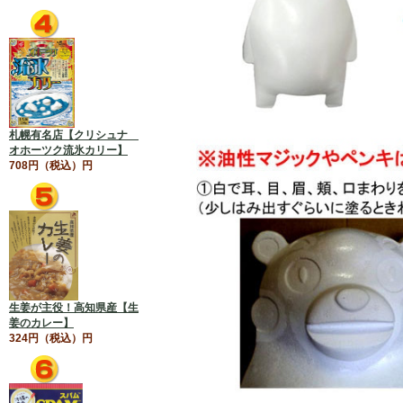
札幌有名店【クリシュナ
オホーツク流氷カリー】
708円（税込）円
生姜が主役！高知県産【生
姜のカレー】
324円（税込）円