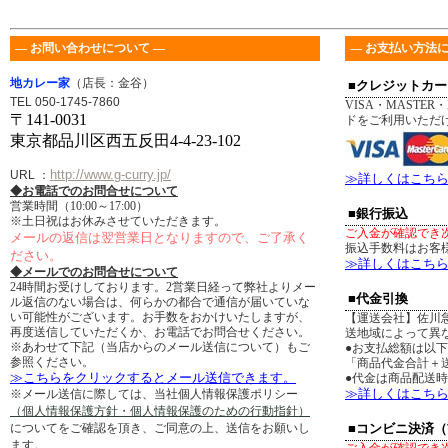
― お問い合わせについて ―
― お支払い方法に
地カレー家
（店長：金谷）
■クレジットカー
TEL 050-1745-7860
VISA・MASTER・
〒141-0031
ドをご利用いただ
東京都品川区西五反田4-4-23-102
http://www.g-curry.jp/
URL
：
≫詳しくはこち
◆お電話でのお問合せについて
営業時間（10:00～17:00）
■銀行振込
※土日祝はお休みさせていただきます。
ご入金が確認でき
メールの返信は翌営業日となりますので、ご了承く
振込手数料はお客
ださい。
≫詳しくはこち
◆メールでのお問合せについて
24時間お受けしております。2営業日経って弊社よりメー
■代金引換
ル返信のない場合は、何らかの都合で通信が届いていな
い可能性がございます。お手数をおかけいたしますが、
【運送会社】佐川
再度送信していただくか、お電話でお問合せください。
送地域によって異
※あわせて下記（当店からのメール送信について）もご
●お支払総額は以
参照ください。
「商品代金合計＋送
≫こちらをクリックするとメール送信できます。
●代金は商品配送
≫詳しくはこち
※メール送信に際しては、当社個人情報保護ポリシー
（個人情報保護方針・個人情報保護のための行動指針）
についてをご確認を頂き、ご同意の上、送信をお願いし
■コンビニ決済
ます。