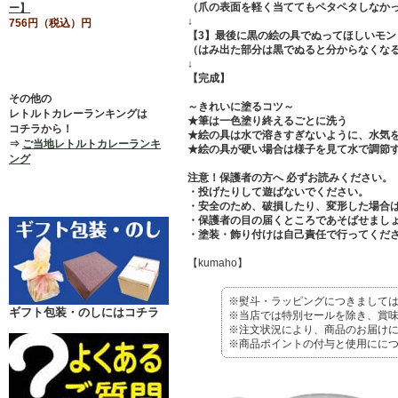
（爪の表面を軽く当ててもペタペタしなかっ
ー】
↓
756円（税込）円
【3】最後に黒の絵の具でぬってほしいモン
（はみ出た部分は黒でぬると分からなくな
↓
【完成】
その他の
～きれいに塗るコツ～
レトルトカレーランキングは
★筆は一色塗り終えるごとに洗う
コチラから！
★絵の具は水で溶きすぎないように、水気
⇒
ご当地レトルトカレーランキ
★絵の具が硬い場合は様子を見て水で調節
ング
注意！保護者の方へ 必ずお読みください。
・投げたりして遊ばないでください。
・安全のため、破損したり、変形した場合
・保護者の目の届くところであそばせまし
・塗装・飾り付けは自己責任で行ってくだ
【kumaho】
※熨斗・ラッピングにつきまして
ギフト包装・のしにはコチラ
※当店では特別セールを除き、賞味
※注文状況により、商品のお届け
※商品ポイントの付与と使用にに