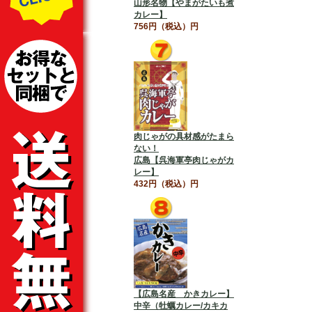
山形名物【やまがたいも煮
カレー】
756円（税込）円
肉じゃがの具材感がたまら
ない！
広島【呉海軍亭肉じゃがカ
レー】
432円（税込）円
【広島名産 かきカレー】
中辛（牡蠣カレー/カキカ