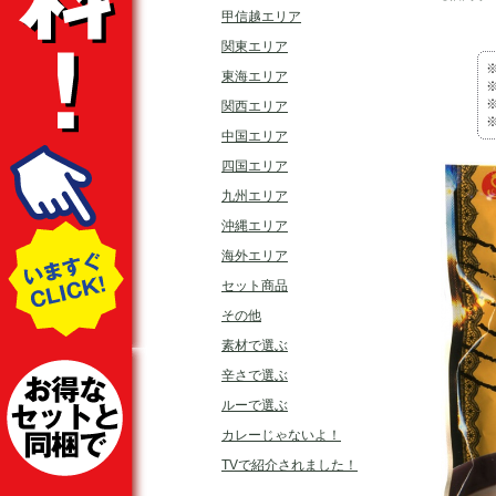
甲信越エリア
関東エリア
東海エリア
関西エリア
中国エリア
四国エリア
九州エリア
沖縄エリア
海外エリア
セット商品
その他
素材で選ぶ
辛さで選ぶ
ルーで選ぶ
カレーじゃないよ！
TVで紹介されました！