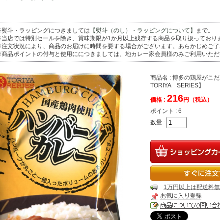
※熨斗・ラッピングにつきましては
【熨斗（のし）・ラッピングについて】
まで。
※当店では特別セールを除き、賞味期限が1か月以上残存する商品を取り扱っており
※注文状況により、商品のお届けに時間を要する場合がございます。あらかじめご了
※商品ポイントの付与と使用ににつきましては、地カレー家会員様のみご利用いただ
商品名 : 博多の鶏屋が
TORIYA SERIES】
216
価格 :
円（税込）
ポイント :
6
数量 :
1万円以上は配送料