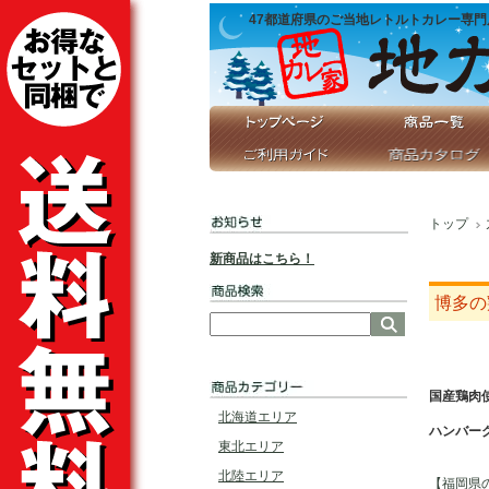
47都道府県のご当地レトルトカレー専門
トップ
新商品はこちら！
博多の
国産鶏肉
北海道エリア
ハンバー
東北エリア
北陸エリア
【福岡県