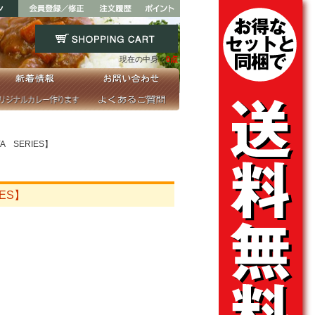
現在の中身：
0点
 SERIES】
ES】