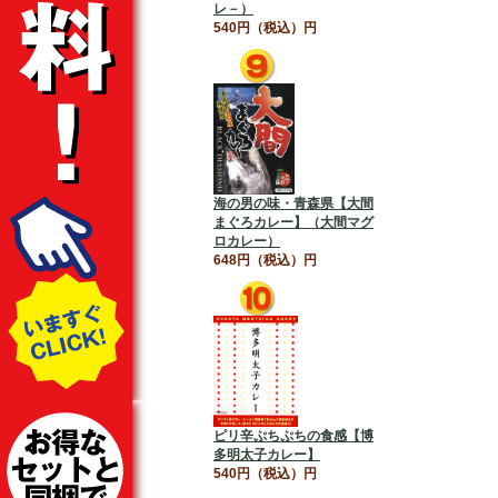
レ－）
540円（税込）円
海の男の味・青森県【大間
まぐろカレー】（大間マグ
ロカレー）
648円（税込）円
ピリ辛ぷちぷちの食感【博
多明太子カレー】
540円（税込）円