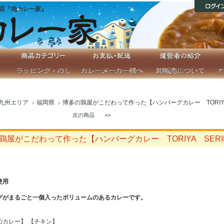
店『地カレー家』
九州エリア
福岡県
博多の鶏屋がこだわって作った【ハンバーグカレー TORIYA
次の商品
>>
鶏屋がこだわって作った【ハンバーグカレー TORIYA SERI
使用
グがまるごと一個入ったボリュームのあるカレーです。
のカレー】
【チキン】