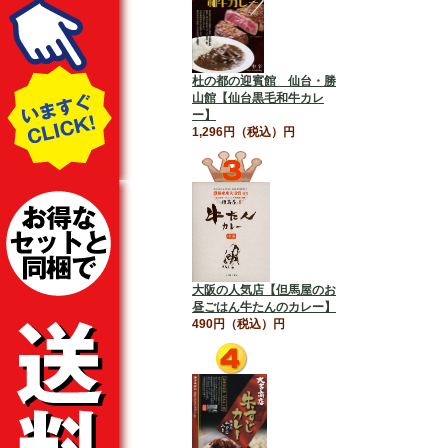
杜の都の迎賓館 仙台・勝
山館【仙台黒毛和牛カレ
ー】
1,296円（税込）円
大阪の人気店【但馬屋のお
昼ごはん牛たんのカレー】
490円（税込）円