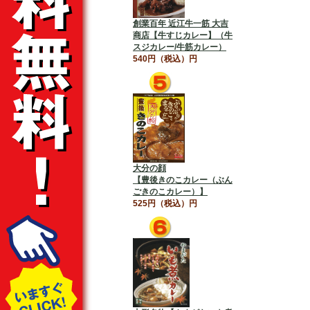
創業百年 近江牛一筋 大吉
商店【牛すじカレー】（牛
スジカレー/牛筋カレー）
540円（税込）円
大分の顔
【豊後きのこカレー（ぶん
ごきのこカレー）】
525円（税込）円