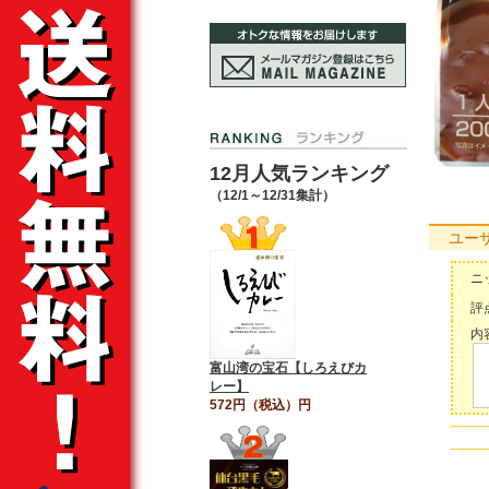
12月人気ランキング
（12/1～12/31集計）
ユー
ニ
評点
内容
富山湾の宝石【しろえびカ
レー】
572円（税込）円