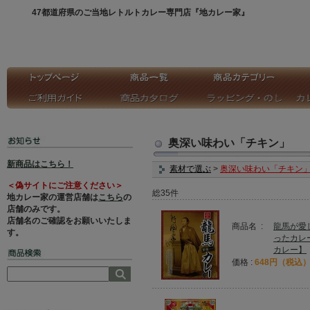
47都道府県のご当地レトルトカレー専門店『地カレー家』
奥深い味わい「チキン」
新商品はこちら！
素材で選ぶ
>
奥深い味わい「チキン
＜偽サイトにご注意ください＞
総35件
地カレー家の運営店舗は
こちら
の
店舗のみです。
店舗名のご確認をお願いいたしま
商品名 :
龍馬が愛
す。
ったカレ
カレー】
価格 :
648円（税込