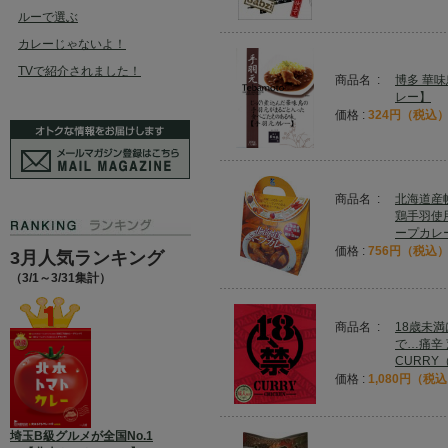
ルーで選ぶ
カレーじゃないよ！
TVで紹介されました！
商品名 :
博多 華
レー】
価格 :
324円（税込
商品名 :
北海道産
鶏手羽使
ープカレ
価格 :
756円（税込
3月人気ランキング
（3/1～3/31集計）
商品名 :
18歳未
で…痛辛 
CURRY
価格 :
1,080円（税
埼玉B級グルメが全国No.1