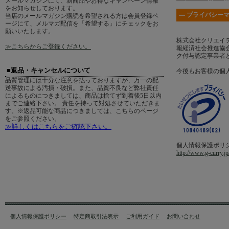
メールマガジンにて、新商品やお得なキャンペーン情報
をお知らせしております。
― プライバシーマ
当店のメールマガジン購読を希望される方は会員登録ペ
ージにて、メルマガ配信を「希望する」にチェックをお
願いいたします。
株式会社クリエイ
≫こちらからご登録ください。
報経済社会推進協会
ク付与認定事業者
■返品・キャンセルについて
今後もお客様の個
品質管理には十分な注意を払っておりますが、万一の配
送事故による汚損・破損。また、品質不良など弊社責任
によるものにつきましては、商品は捨てず到着後5日以内
までご連絡下さい。 責任を持って対処させていただきま
す。※返品可能な商品につきましては、こちらのページ
をご参照ください。
≫詳しくはこちらをご確認下さい。
個人情報保護ポリ
http://www.g-curry.jp
個人情報保護ポリシー
特定商取引法表示
ご利用ガイド
お問い合わせ