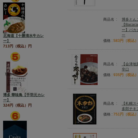
商品名 :
博多とん
【Baca
ー】バカ
ー
北海道【十勝清水牛カレ
価格 :
583円（税込
ー】
713円（税込）円
商品名 :
【会津地
辛口
価格 :
935円（税込
博多 華味鳥【手羽元カレ
ー】
商品名 :
【札幌ス
324円（税込）円
多郎チキ
価格 :
751円（税込