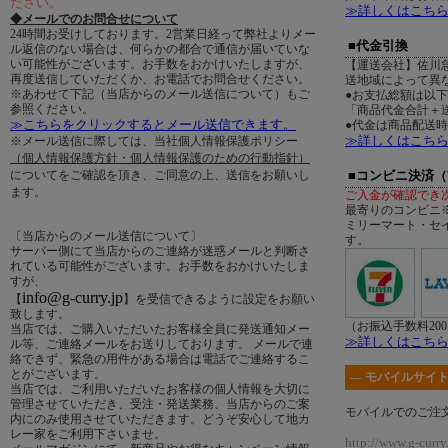
ださい。
≫詳しくはこち
◆メールでのお問合せについて
24時間お受けしております。2営業日経って弊社よりメー
■代金引換
ル返信のない場合は、何らかの都合で通信が届いていな
い可能性がございます。お手数をおかけいたしますが、
【運送会社】佐川
再度送信していただくか、お電話でお問合せください。
送地域によって異
※あわせて下記（当店からのメール送信について）もご
●お支払総額は以
参照ください。
「商品代金合計＋送
≫こちらをクリックするとメール送信できます。
●代金は商品配送
≫詳しくはこち
※メール送信に際しては、当社個人情報保護ポリシー
（個人情報保護方針・個人情報保護のための行動指針）
についてをご確認を頂き、ご同意の上、送信をお願いし
■コンビニ決済
ます。
ご入金が確認でき
最寄りのコンビニ
ミリーマート・セ
〔当店からのメール送信について〕
す。
サーバー側にて当店からのご連絡が迷惑メールと判断さ
れている可能性がございます。お手数をおかけいたしま
すが、
info@g-curry.jp
【
】を受信できるように設定をお願い
致します。
（お振込手数料20
当店では、ご購入いただいたお客様全員に発送通知メー
≫詳しくはこち
ル等、ご連絡メールをお送りしております。 メールで連
絡できず、緊急の用件がある場合は電話でご連絡するこ
とがございます。
― モバイルサイト
当店では、ご利用いただいたお客様の個人情報を大切に
管理させていただき、受注・発送業務、当店からのご案
モバイルでのご注
内にのみ使用させていただきます。どうぞ安心して地カ
レー家をご利用下さいませ。
http://www.g-curry.