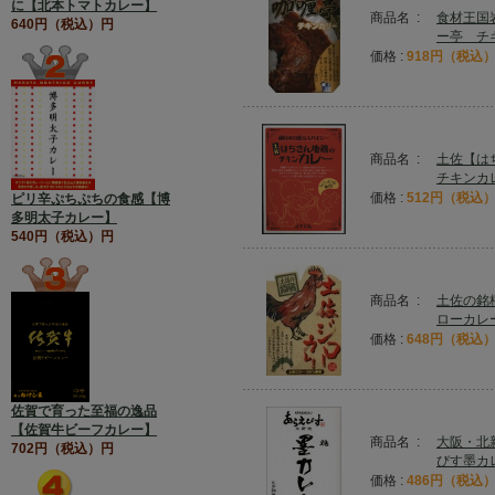
に【北本トマトカレー】
商品名 :
食材王国
640円（税込）円
ー亭 チ
価格 :
918円（税込
商品名 :
土佐【は
チキンカ
価格 :
512円（税込
ピリ辛ぷちぷちの食感【博
多明太子カレー】
540円（税込）円
商品名 :
土佐の銘
ローカレ
価格 :
648円（税込
佐賀で育った至福の逸品
【佐賀牛ビーフカレー】
商品名 :
大阪・北
702円（税込）円
びす墨カ
価格 :
486円（税込