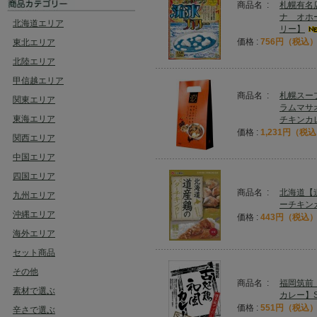
商品名 :
札幌有名
ナ オホ
北海道エリア
リー】
価格 :
756円（税込
東北エリア
北陸エリア
甲信越エリア
商品名 :
札幌スー
関東エリア
ラムマサ
東海エリア
チキンカ
価格 :
1,231円（税
関西エリア
中国エリア
四国エリア
商品名 :
北海道【
九州エリア
ーチキン
沖縄エリア
価格 :
443円（税込
海外エリア
セット商品
その他
商品名 :
福岡筑前
素材で選ぶ
カレー】Sa
価格 :
551円（税込
辛さで選ぶ