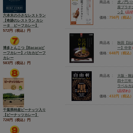
商品名 :
虎ノ門バ
座プラチ
ン】
(品
六本木の小さなレストラン
価格 :
756円（税込
【奇跡のレストラン カシ
ータ ビーフカレー】
572円（税込）円
商品名 :
秋田【比
博多とんこつ【Bacacaビ
ー】中辛
ーフカレー】バカカビーフ
価格 :
648円（税込
カレー
583円（税込）円
商品名 :
大阪・難
四十三年
ラベルカ
(品切れ)
価格 :
432円（税込
千葉県特産ピーナッツ入り
【ピーナッツカレー】
728円（税込）円