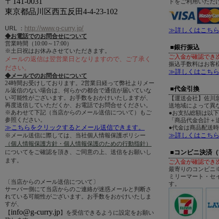
〒141-0031
ドをご利用いただ
東京都品川区西五反田4-4-23-102
http://www.g-curry.jp/
URL
：
≫詳しくはこち
◆お電話でのお問合せについて
営業時間（10:00～17:00）
■銀行振込
※土日祝はお休みさせていただきます。
ご入金が確認でき
メールの返信は翌営業日となりますので、ご了承く
振込手数料はお客
ださい。
≫詳しくはこち
◆メールでのお問合せについて
24時間お受けしております。2営業日経って弊社よりメー
■代金引換
ル返信のない場合は、何らかの都合で通信が届いていな
い可能性がございます。お手数をおかけいたしますが、
【運送会社】佐川
再度送信していただくか、お電話でお問合せください。
送地域によって異
※あわせて下記（当店からのメール送信について）もご
●お支払総額は以
参照ください。
「商品代金合計＋送
≫こちらをクリックするとメール送信できます。
●代金は商品配送
≫詳しくはこち
※メール送信に際しては、当社個人情報保護ポリシー
（個人情報保護方針・個人情報保護のための行動指針）
についてをご確認を頂き、ご同意の上、送信をお願いし
■コンビニ決済
ます。
ご入金が確認でき
最寄りのコンビニ
ミリーマート・セ
〔当店からのメール送信について〕
す。
サーバー側にて当店からのご連絡が迷惑メールと判断さ
れている可能性がございます。お手数をおかけいたしま
すが、
info@g-curry.jp
【
】を受信できるように設定をお願い