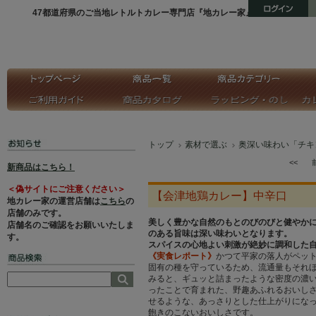
47都道府県のご当地レトルトカレー専門店『地カレー家』
トップ
素材で選ぶ
奥深い味わい「チキ
<<
新商品はこちら！
＜偽サイトにご注意ください＞
【会津地鶏カレー】中辛口
地カレー家の運営店舗は
こちら
の
店舗のみです。
美しく豊かな自然のもとのびのびと健やか
店舗名のご確認をお願いいたしま
のある旨味は深い味わいとなります。
す。
スパイスの心地よい刺激が絶妙に調和した
《実食レポート》
かつて平家の落人がペッ
固有の種を守っているため、流通量もそれ
みると、ギュッと詰まったような密度の濃
ったことで育まれた、野趣あふれるおいし
せるような、あっさりとした仕上がりにな
飽きのこないおいしさです。