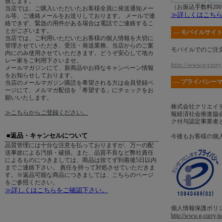
致します。
（お振込手数料20
当店では、ご購入いただいたお客様全員に発送通知メー
≫詳しくはこち
ル等、ご連絡メールをお送りしております。 メールで連
絡できず、緊急の用件がある場合は電話でご連絡するこ
とがございます。
― モバイルサイト
当店では、ご利用いただいたお客様の個人情報を大切に
管理させていただき、受注・発送業務、当店からのご案
モバイルでのご注
内にのみ使用させていただきます。どうぞ安心して地カ
レー家をご利用下さいませ。
http://www.g-curry.
メールマガジンにて、新商品やお得なキャンペーン情報
をお知らせしております。
― プライバシーマ
当店のメールマガジン購読を希望される方は会員登録ペ
ージにて、メルマガ配信を「希望する」にチェックをお
願いいたします。
株式会社クリエイ
≫こちらからご登録ください。
報経済社会推進協会
ク付与認定事業者
■返品・キャンセルについて
今後もお客様の個
品質管理には十分な注意を払っておりますが、万一の配
送事故による汚損・破損。また、品質不良など弊社責任
によるものにつきましては、商品は捨てず到着後5日以内
までご連絡下さい。 責任を持って対処させていただきま
す。※返品可能な商品につきましては、こちらのページ
をご参照ください。
≫詳しくはこちらをご確認下さい。
個人情報保護ポリ
http://www.g-curry.jp