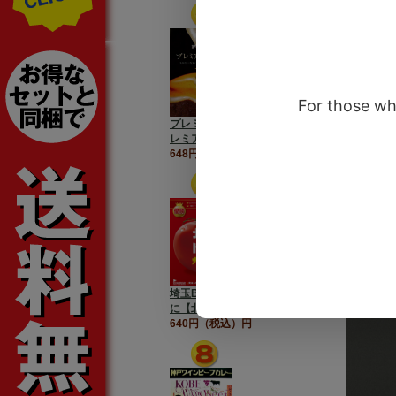
調理例。
プレミアホテル門司港【プ
レミアム焼きカレー】
648円（税込）円
埼玉B級グルメが全国No.1
に【北本トマトカレー】
640円（税込）円