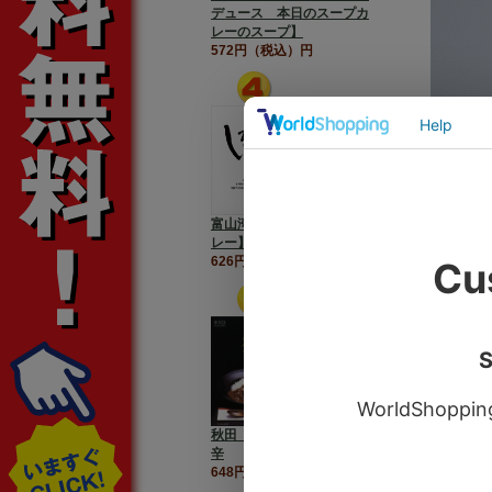
デュース 本日のスープカ
レーのスープ】
572円（税込）円
富山湾の宝石【しろえびカ
レー】
626円（税込）円
秋田【比内地鶏カレー】中
辛
648円（税込）円