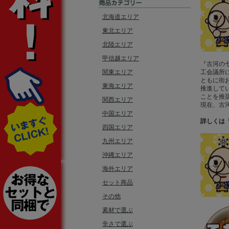
北海道エリア
東北エリア
北陸エリア
甲信越エリア
『古河の
関東エリア
工会議所
ともに街
東海エリア
推進して
ことを推
関西エリア
現在、古
中国エリア
詳しくは
四国エリア
九州エリア
沖縄エリア
海外エリア
セット商品
その他
素材で選ぶ
辛さで選ぶ