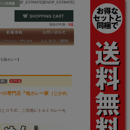
[IF_ESTIMATE]
[ENDIF_ESTIMATE]
現在の中身：
0点
七福カレー】
ーの専門店『地カレー家（じかれ
所とコラボ、ご当地レトルトカレーを