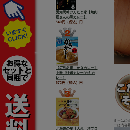
愛知岡崎けんたま家【焼肉
屋さんの黒カレー】
540円（税込）円
【広島名産 かきカレー】
中辛（牡蠣カレー/カキカ
レ－）
572円（税込）円
ルーはめ
ーは内容量
北海道の星【大泉 洋プロ