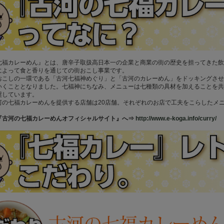
七福カレーめん』とは、唐辛子取扱高日本一の企業と商業の街の歴史を担ってきた飲
によって食と香りを通じての街おこし事業です。
おこしの一環である「古河七福神めぐり」と「古河のカレーめん」をドッキングさせ
いくこととなりました。七福神にちなみ、メニューは七種類の具材を加えることを共
奨しています。
河の七福カレーめんを提供する店舗は20店舗。それぞれのお店で工夫をこらしたメ
『古河の七福カレーめんオフィシャルサイト』へ⇒
http://www.e-koga.info/curry/