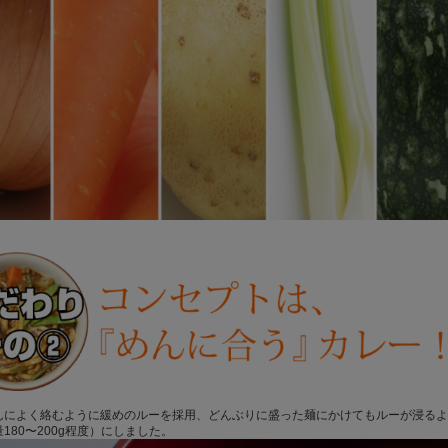
んによく絡むように緩めのルーを採用、どんぶりに盛った麺にかけてもルーが浸るよう
180〜200g程度）にしました。