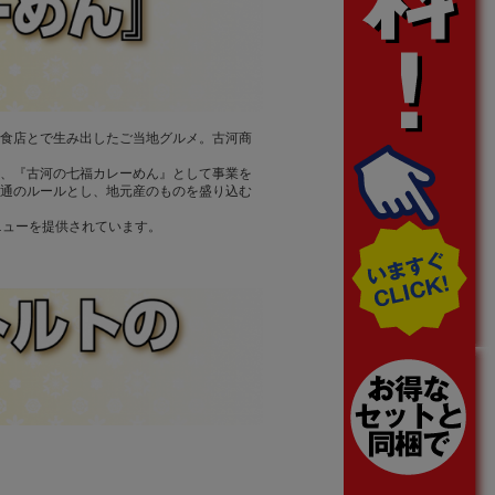
食店とで生み出したご当地グルメ。古河商
、『古河の七福カレーめん』として事業を
通のルールとし、地元産のものを盛り込む
ニューを提供されています。