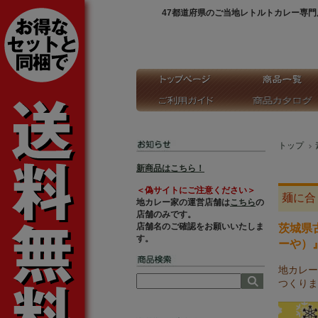
47都道府県のご当地レトルトカレー専門
トップ
新商品はこちら！
＜偽サイトにご注意ください＞
麺に合
地カレー家の運営店舗は
こちら
の
店舗のみです。
店舗名のご確認をお願いいたしま
茨城県
す。
ーや）
地カレー
つくりま