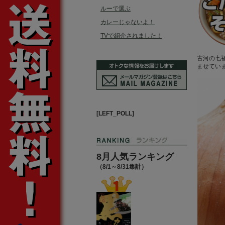
ルーで選ぶ
カレーじゃないよ！
TVで紹介されました！
古河の七
ませてい
[LEFT_POLL]
8月人気ランキング
（8/1～8/31集計）