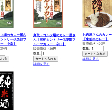
お肉屋さんのカレー
ルフ場のカレー屋さ
鳥取・ゴルフ場のカレー屋さ
【東伯牛カレー】
カントリー倶楽部フ
ん【三朝カントリー倶楽部フ
販売価格
420円
レー 中辛】
ルーツカレー 辛口】
420円
数量:
販売価格
420円
数量:
詳細を見る
る
詳細を見る