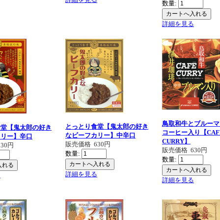
数量:
詳細を見る
鳥取和牛とブルーマ
とっとり食堂【鬼太郎の好き
食堂【鬼太郎の好き
コーヒー入り【CAF
なビーフカリー】中辛口
カリー】辛口
CURRY】
販売価格
630円
630円
販売価格
630円
数量:
数量:
詳細を見る
る
詳細を見る