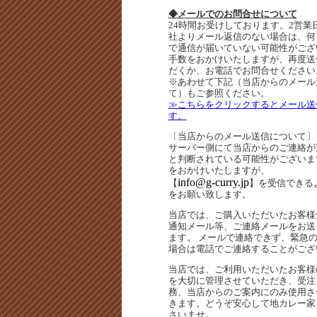
◆メールでのお問合せについて
24時間お受けしております。2営業
社よりメール返信のない場合は、何
で通信が届いていない可能性がござ
手数をおかけいたしますが、再度送
だくか、お電話でお問合せください
※あわせて下記（当店からのメール
て）もご参照ください。
≫こちらをクリックするとメール送
す。
〔当店からのメール送信について〕
サーバー側にて当店からのご連絡が
と判断されている可能性がございま
をおかけいたしますが、
info@g-curry.jp
【
】を受信できる
をお願い致します。
当店では、ご購入いただいたお客様
通知メール等、ご連絡メールをお送
ます。 メールで連絡できず、緊急
場合は電話でご連絡することがござ
当店では、ご利用いただいたお客様
を大切に管理させていただき、受注
務、当店からのご案内にのみ使用さ
きます。どうぞ安心して地カレー家
さいませ。