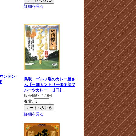
詳細を見る
ウンテン
鳥取・ゴルフ場のカレー屋さ
E
ん【三朝カントリー倶楽部フ
ルーツカレー 甘口】
販売価格
420円
数量:
詳細を見る