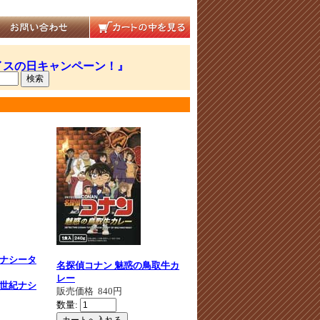
ナシータ
名探偵コナン 魅惑の鳥取牛カ
レー
世紀ナシ
販売価格
840円
数量: