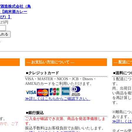
び酒造株式会社（鳥
造【純米酒カレー
すび）】
525円
る
― お支払い方法について ―
― 配送に
■クレジットカード
■送料につ
VISA・MASTER・NICOS・JCB・Diners・
１配送につ
AMEXのカードをご利用いただけます。
す。
尚、出荷日
い商品を複
を再計算し
≫詳しくはこちらからご確認下さい。
す。
※離島につ
■銀行振込
あります。
す。
ご入金が確認でき次第、商品を発送準備致しま
≫詳しくは
す。
ので、ご了
振込手数料はお客様負担でお願いいたします。
※メール便