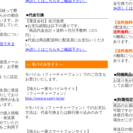
≫詳しくはこちらをご確認下さい。
金引換での
≫詳しくは
日経って弊
■代金引換
らかの都合
います。お
【運送会社】佐川急便
【送料無料
信していた
●お支払総額は以下の通りです。
1配送先に
。
「商品代金合計＋送料＋代引手数料（315
送料無料
に
送信につい
円）」
※離島につ
●代金は商品配送時に配送員にお支払いくださ
あります。
信できま
い。
≫詳しくはこちらをご確認下さい。
【送料無料
※離島につ
あります。
迷惑メール
― モバイルサイト ―
す。お手数
モバイル（フィーチャーフォン）でのご注文も
■同梱商品
ように設定
お受けいたします。
お送り先が
してお届け
【地カレー家モバイルサイト】
全員に発送
（フィーチャーフォン）
りしており
http://www.g-curry.jp/m/
の用件がある
■[到着指
います。
商品のお届
※モバイル（フィーチャーフォン）でのお支払
可能ですが
方法は、代金引換または銀行振り込みのみで
の個人情報
休業日等の
す。
・発送業
場合がござ
せていただ
をご利用下
発送日の指
【地カレー家スマートフォンサイト】