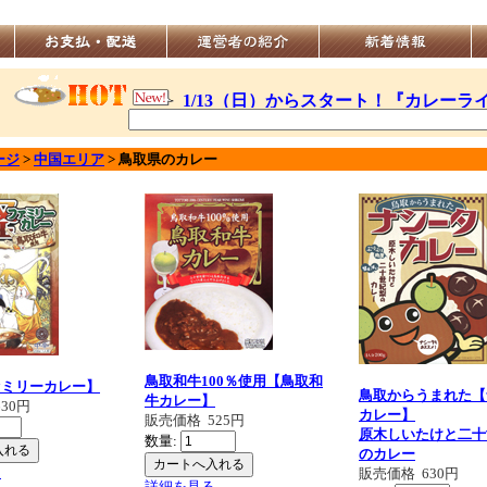
ージ
>
中国エリア
>
鳥取県
のカレー
鳥取和牛100％使用【鳥取和
ァミリーカレー】
鳥取からうまれた【
牛カレー】
630円
カレー】
販売価格
525円
原木しいたけと二十
数量:
のカレー
る
販売価格
630円
詳細を見る