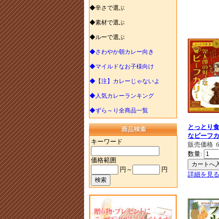
◆辛さで選ぶ
◆素材で選ぶ
◆ルーで選ぶ
◆さわやか朝カレー向き
◆マイルドなお子様向け
◆【注】カレーじゃないよ
◆人気カレーランキング
◆ずら～り全商品一覧
とっとり
なビーフ
キーワード
販売価格
数量:
価格範囲
円～
円
詳細を見