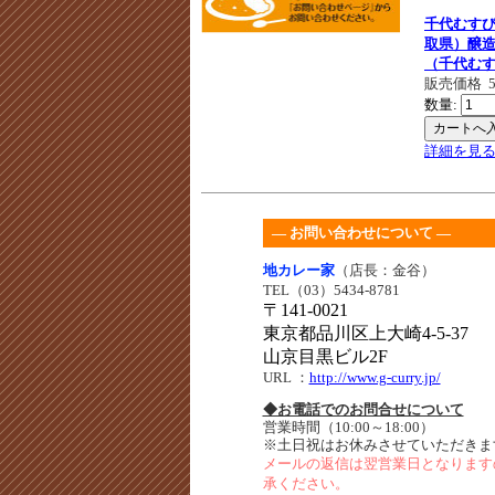
千代むす
取県）醸
（千代む
販売価格
数量:
詳細を見
― お問い合わせについて ―
地カレー家
（店長：金谷）
TEL（03）5434-8781
〒141-0021
東京都品川区上大崎4-5-37
山京目黒ビル2F
URL
：
http://www.g-curry.jp/
◆お電話でのお問合せについて
営業時間（10:00～18:00）
※土日祝はお休みさせていただきま
メールの返信は翌営業日となります
承ください。