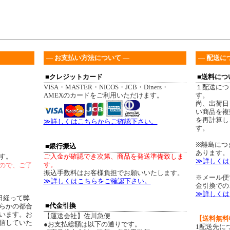
― お支払い方法について ―
― 配送に
■クレジットカード
■送料につ
VISA・MASTER・NICOS・JCB・Diners・
１配送につ
AMEXのカードをご利用いただけます。
す。
尚、出荷日
い商品を複
を再計算し
≫詳しくはこちらからご確認下さい。
す。
※離島につ
■銀行振込
あります。
す。
ご入金が確認でき次第、商品を発送準備致しま
≫詳しくは
す。
ので、ご了
振込手数料はお客様負担でお願いいたします。
※メール便
≫詳しくはこちらをご確認下さい。
金引換での
≫詳しくは
日経って弊
■代金引換
らかの都合
います。お
【運送会社】佐川急便
【送料無料
信していた
●お支払総額は以下の通りです。
1配送先に