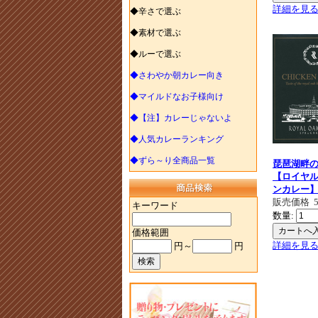
詳細を見
◆辛さで選ぶ
◆素材で選ぶ
◆ルーで選ぶ
◆さわやか朝カレー向き
◆マイルドなお子様向け
◆【注】カレーじゃないよ
◆人気カレーランキング
◆ずら～り全商品一覧
琵琶湖畔
【ロイヤ
ンカレー
販売価格
キーワード
数量:
価格範囲
詳細を見
円～
円