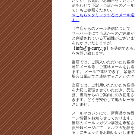
だくか、お電話でお問合せください
※あわせて下記（当店からのメール
て）もご参照ください。
≫こちらをクリックするとメール送
す。
〔当店からのメール送信について〕
サーバー側にて当店からのご連絡が
と判断されている可能性がございま
をおかけいたしますが、
info@g-curry.jp
【
】を受信できる
をお願い致します。
当店では、ご購入いただいたお客様
通知メール等、ご連絡メールをお送
ます。 メールで連絡できず、緊急
場合は電話でご連絡することがござ
当店では、ご利用いただいたお客様
を大切に管理させていただき、受注
務、当店からのご案内にのみ使用さ
きます。どうぞ安心して地カレー家
さいませ。
メールマガジンにて、新商品やお得
ーン情報をお知らせしております。
当店のメールマガジン購読を希望さ
員登録ページにて、メルマガ配信を
る」にチェックをお願いいたします