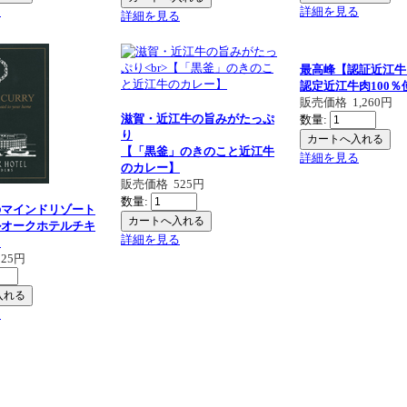
る
詳細を見る
詳細を見る
最高峰【認証近江牛
認定近江牛肉100％
販売価格
1,260円
滋賀・近江牛の旨みがたっぷ
数量:
り
【「黒釜」のきのこと近江牛
詳細を見る
のカレー】
販売価格
525円
数量:
のマインドリゾート
ルオークホテルチキ
詳細を見る
】
525円
る