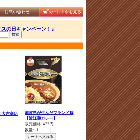
滋賀県が生んだブランド鶏
 大吉商店
【近江鶏カレー】
販売価格
473円
数量: