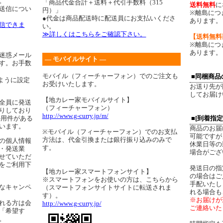
。
「商品代金合計＋送料＋代引手数料（315
送料無料
に
送信につい
円）」
※離島につ
●代金は商品配送時に配送員にお支払いくださ
あります。
信できま
い。
≫詳しくはこちらをご確認下さい。
【送料無料
※離島につ
あります。
迷惑メール
― モバイルサイト ―
す。お手数
モバイル（フィーチャーフォン）でのご注文も
■同梱商品
ように設定
お受けいたします。
お送り先が
してお届け
【地カレー家モバイルサイト】
全員に発送
（フィーチャーフォン）
りしており
http://www.g-curry.jp/m/
の用件がある
■[到着指
います。
商品のお届
※モバイル（フィーチャーフォン）でのお支払
可能ですが
方法は、代金引換または銀行振り込みのみで
の個人情報
休業日等の
す。
・発送業
場合がござ
せていただ
をご利用下
発送日の指
【地カレー家スマートフォンサイト】
の場合はご
※スマートフォンをお使いの方は、こちらから
手配いたし
なキャンペ
（スマートフォンサイトサイトに転送されま
れる場合も
す）。
※お届けが
れる方は会
http://www.g-curry.jp/
ご連絡いた
「希望す
。