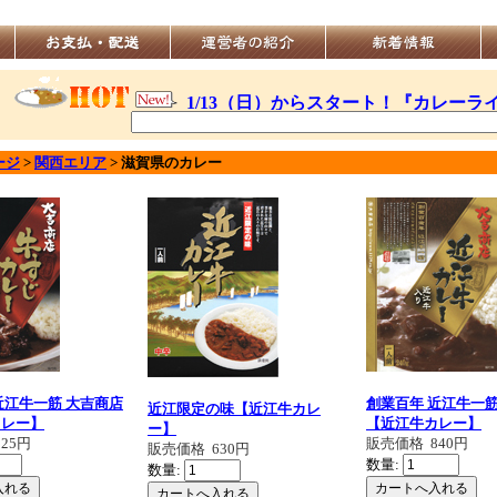
ージ
>
関西エリア
>
滋賀県
のカレー
近江牛一筋 大吉商店
創業百年 近江牛一筋
近江限定の味【近江牛カレ
カレー】
【近江牛カレー】
ー】
525円
販売価格
840円
販売価格
630円
数量:
数量: