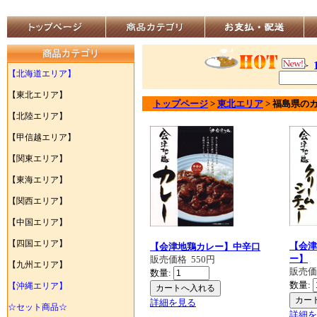
【北海道エリア】
【東北エリア】
トップページ
>
東北エリア
>
福島県
の
【北陸エリア】
【甲信越エリア】
【関東エリア】
【東海エリア】
【関西エリア】
【中国エリア】
【四国エリア】
【会津
【会津地鶏カレー】中辛口
ー】
販売価格
550円
【九州エリア】
販売
数量:
数量:
【沖縄エリア】
詳細を見る
☆セット商品☆
詳細を