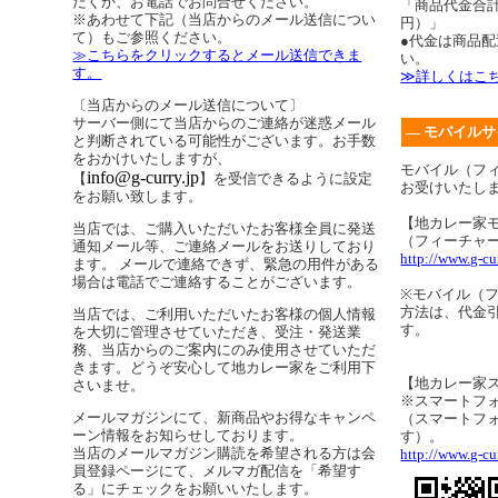
だくか、お電話でお問合せください。
「商品代金合計
※あわせて下記（当店からのメール送信につい
円）」
て）もご参照ください。
●代金は商品
≫こちらをクリックするとメール送信できま
い。
す。
≫詳しくはこ
〔当店からのメール送信について〕
サーバー側にて当店からのご連絡が迷惑メール
― モバイルサ
と判断されている可能性がございます。お手数
をおかけいたしますが、
モバイル（フ
info@g-curry.jp
【
】を受信できるように設定
お受けいたし
をお願い致します。
【地カレー家
当店では、ご購入いただいたお客様全員に発送
（フィーチャ
通知メール等、ご連絡メールをお送りしており
http://www.g-cu
ます。 メールで連絡できず、緊急の用件がある
場合は電話でご連絡することがございます。
※モバイル（
方法は、代金
当店では、ご利用いただいたお客様の個人情報
す。
を大切に管理させていただき、受注・発送業
務、当店からのご案内にのみ使用させていただ
きます。どうぞ安心して地カレー家をご利用下
【地カレー家
さいませ。
※スマートフ
メールマガジンにて、新商品やお得なキャンペ
（スマートフ
ーン情報をお知らせしております。
す）。
当店のメールマガジン購読を希望される方は会
http://www.g-cur
員登録ページにて、メルマガ配信を「希望す
る」にチェックをお願いいたします。