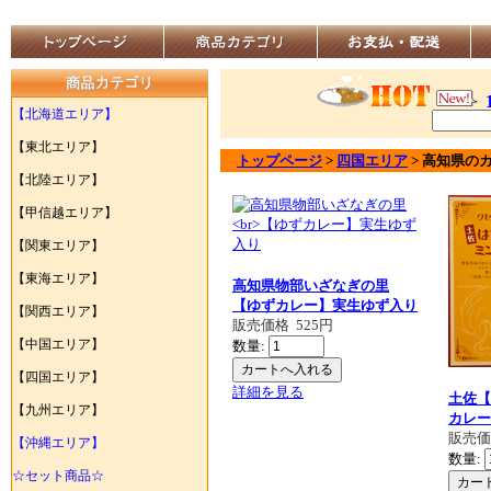
【北海道エリア】
【東北エリア】
トップページ
>
四国エリア
>
高知県
の
【北陸エリア】
【甲信越エリア】
【関東エリア】
【東海エリア】
高知県物部いざなぎの里
【ゆずカレー】実生ゆず入り
【関西エリア】
販売価格
525円
【中国エリア】
数量:
【四国エリア】
詳細を見る
土佐【
【九州エリア】
カレー
販売
【沖縄エリア】
数量:
☆セット商品☆