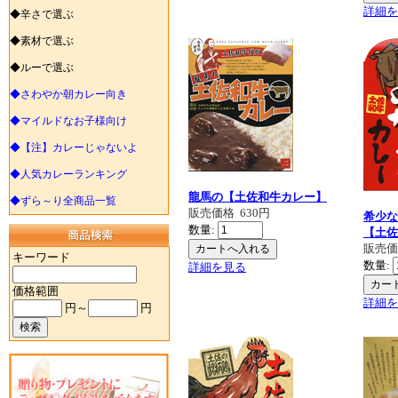
詳細を
◆辛さで選ぶ
◆素材で選ぶ
◆ルーで選ぶ
◆さわやか朝カレー向き
◆マイルドなお子様向け
◆【注】カレーじゃないよ
◆人気カレーランキング
龍馬の【土佐和牛カレー】
◆ずら～り全商品一覧
販売価格
630円
希少な
数量:
【土佐
販売
キーワード
数量:
詳細を見る
価格範囲
詳細を
円～
円