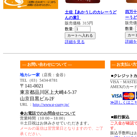
四万十
土佐【あかうしのカレーうど
ーうど
んの素】
販売
販売価格
315円
数量:
数量:
詳細を
詳細を見る
― お問い合わせについて ―
― お支払い方
地カレー家
（店長：金谷）
■クレジット
TEL（03）5434-8781
VISA・MASTE
〒141-0021
AMEXのカー
東京都品川区上大崎4-5-37
山京目黒ビル2F
≫詳しくはこ
URL
：
http://www.g-curry.jp/
◆お電話でのお問合せについて
■銀行振込
営業時間（10:00～18:00）
※土日祝はお休みさせていただきます。
ご入金が確認
す。
メールの返信は翌営業日となりますので、ご了
振込手数料は
承ください。