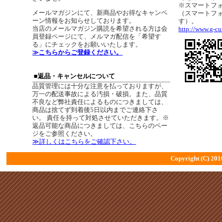
※スマートフ
メールマガジンにて、新商品やお得なキャンペ
（スマートフ
ーン情報をお知らせしております。
す）。
当店のメールマガジン購読を希望される方は会
http://www.g-cur
員登録ページにて、メルマガ配信を「希望す
る」にチェックをお願いいたします。
≫こちらからご登録ください。
■返品・キャンセルについて
品質管理には十分な注意を払っておりますが、
万一の配送事故による汚損・破損。また、品質
不良など弊社責任によるものにつきましては、
商品は捨てず到着後5日以内までご連絡下さ
い。 責任を持って対処させていただきます。※
返品可能な商品につきましては、こちらのペー
ジをご参照ください。
≫詳しくはこちらをご確認下さい。
Copyright (C) 