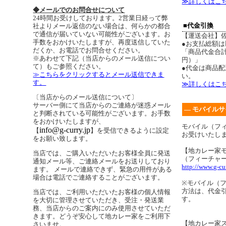
≫詳しくはこ
◆メールでのお問合せについて
24時間お受けしております。2営業日経って弊
■代金引換
社よりメール返信のない場合は、何らかの都合
で通信が届いていない可能性がございます。お
【運送会社】
手数をおかけいたしますが、再度送信していた
●お支払総額
だくか、お電話でお問合せください。
「商品代金合計
※あわせて下記（当店からのメール送信につい
円）」
て）もご参照ください。
●代金は商品
≫こちらをクリックするとメール送信できま
い。
す。
≫詳しくはこ
〔当店からのメール送信について〕
サーバー側にて当店からのご連絡が迷惑メール
― モバイルサ
と判断されている可能性がございます。お手数
をおかけいたしますが、
モバイル（フ
info@g-curry.jp
【
】を受信できるように設定
お受けいたし
をお願い致します。
【地カレー家
当店では、ご購入いただいたお客様全員に発送
（フィーチャ
通知メール等、ご連絡メールをお送りしており
http://www.g-cu
ます。 メールで連絡できず、緊急の用件がある
場合は電話でご連絡することがございます。
※モバイル（
方法は、代金
当店では、ご利用いただいたお客様の個人情報
す。
を大切に管理させていただき、受注・発送業
務、当店からのご案内にのみ使用させていただ
きます。どうぞ安心して地カレー家をご利用下
【地カレー家
さいませ。