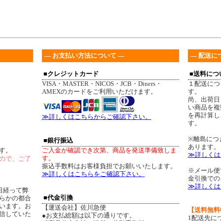
― お支払い方法について ―
― 配送に
■クレジットカード
■送料につ
VISA・MASTER・NICOS・JCB・Diners・
１配送につ
AMEXのカードをご利用いただけます。
す。
尚、出荷日
い商品を複
を再計算し
≫詳しくはこちらからご確認下さい。
す。
※離島につ
■銀行振込
あります。
す。
ご入金が確認でき次第、商品を発送準備致しま
≫詳しくは
す。
ので、ご了
振込手数料はお客様負担でお願いいたします。
※メール便
≫詳しくはこちらをご確認下さい。
金引換での
≫詳しくは
日経って弊
■代金引換
らかの都合
います。お
【運送会社】佐川急便
【送料無料
信していた
●お支払総額は以下の通りです。
1配送先に