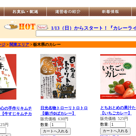
ージ
>
関東エリア
>
栃木県
のカレー
とちおとめの果汁た
日光名物トローリトロトロ
舳心の手作りキムチ
【いちごカレー】
【揚げゆばカレー】
り【牛すじキムチカ
販売価格
525円
販売価格
630円
数量:
525円
数量: