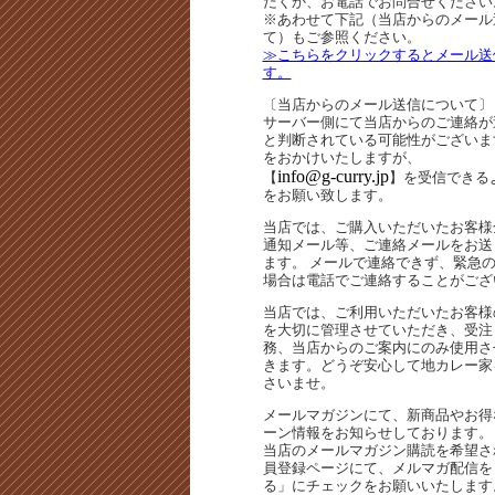
だくか、お電話でお問合せください
※あわせて下記（当店からのメール
て）もご参照ください。
≫こちらをクリックするとメール送
す。
〔当店からのメール送信について〕
サーバー側にて当店からのご連絡が
と判断されている可能性がございま
をおかけいたしますが、
info@g-curry.jp
【
】を受信できる
をお願い致します。
当店では、ご購入いただいたお客様
通知メール等、ご連絡メールをお送
ます。 メールで連絡できず、緊急
場合は電話でご連絡することがござ
当店では、ご利用いただいたお客様
を大切に管理させていただき、受注
務、当店からのご案内にのみ使用さ
きます。どうぞ安心して地カレー家
さいませ。
メールマガジンにて、新商品やお得
ーン情報をお知らせしております。
当店のメールマガジン購読を希望さ
員登録ページにて、メルマガ配信を
る」にチェックをお願いいたします