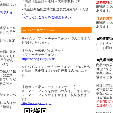
。
「商品代金合計＋送料＋代引手数料（315
送料無料
に
送信につい
円）」
※離島につ
●代金は商品配送時に配送員にお支払いくださ
あります。
信できま
い。
≫詳しくはこちらをご確認下さい。
【送料無料
※離島につ
あります。
迷惑メール
― モバイルサイト ―
す。お手数
モバイル（フィーチャーフォン）でのご注文も
■同梱商品
ように設定
お受けいたします。
お送り先が
してお届け
【地カレー家モバイルサイト】
全員に発送
（フィーチャーフォン）
りしており
http://www.g-curry.jp/m/
の用件がある
■[到着指
います。
商品のお届
※モバイル（フィーチャーフォン）でのお支払
可能ですが
方法は、代金引換または銀行振り込みのみで
の個人情報
休業日等の
す。
・発送業
場合がござ
せていただ
をご利用下
発送日の指
【地カレー家スマートフォンサイト】
の場合はご
※スマートフォンをお使いの方は、こちらから
手配いたし
なキャンペ
（スマートフォンサイトサイトに転送されま
れる場合も
す）。
※お届けが
れる方は会
http://www.g-curry.jp/
ご連絡いた
「希望す
。