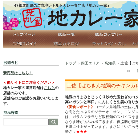
47都道府県のご当地レトルトカレー専門店『地カレー家』
トップ
四国エリア
高知県
土佐【は
<<
新商品はこちら！
＜偽サイトにご注意ください＞
土佐【はちきん地鶏のチキンカ
地カレー家の運営店舗は
こちら
の
店舗のみです。
地鶏のうまみとじっくり炒めた玉ねぎのコ
店舗名のご確認をお願いいたしま
高いガツンと辛口。にんにくと生姜の香り
す。
《実食レポート》
コーチン系地鶏の土佐九
な肉とたっぷりのソテーオニオン、ニンジ
は、ガラムマサラなど数種類のスパイスを
なうま味があふれ出てきます。低脂肪が特
る味に仕上がっています。まさに「いごっ
辛さ：
★★★