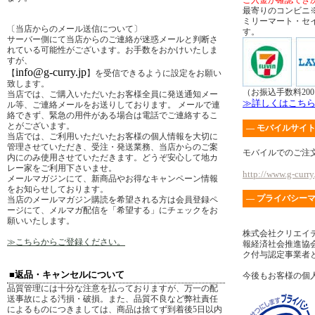
ご入金が確認でき
最寄りのコンビニ
ミリーマート・セ
〔当店からのメール送信について〕
す。
サーバー側にて当店からのご連絡が迷惑メールと判断さ
れている可能性がございます。お手数をおかけいたしま
すが、
info@g-curry.jp
【
】を受信できるように設定をお願い
致します。
（お振込手数料20
当店では、ご購入いただいたお客様全員に発送通知メー
≫詳しくはこち
ル等、ご連絡メールをお送りしております。 メールで連
絡できず、緊急の用件がある場合は電話でご連絡するこ
とがございます。
― モバイルサイト
当店では、ご利用いただいたお客様の個人情報を大切に
管理させていただき、受注・発送業務、当店からのご案
モバイルでのご注
内にのみ使用させていただきます。どうぞ安心して地カ
レー家をご利用下さいませ。
http://www.g-curry.
メールマガジンにて、新商品やお得なキャンペーン情報
をお知らせしております。
― プライバシーマ
当店のメールマガジン購読を希望される方は会員登録ペ
ージにて、メルマガ配信を「希望する」にチェックをお
願いいたします。
株式会社クリエイ
≫こちらからご登録ください。
報経済社会推進協会
ク付与認定事業者
■返品・キャンセルについて
今後もお客様の個
品質管理には十分な注意を払っておりますが、万一の配
送事故による汚損・破損。また、品質不良など弊社責任
によるものにつきましては、商品は捨てず到着後5日以内