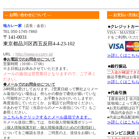
― お問い合わせについて ―
― お支払い方法に
地カレー家
（店長：金谷）
■クレジットカー
TEL 050-1745-7860
VISA・MASTER・
〒141-0031
ドをご利用いただ
東京都品川区西五反田4-4-23-102
http://www.g-curry.jp/
URL
：
≫詳しくはこち
◆お電話でのお問合せについて
営業時間（10:00～17:00）
■銀行振込
※土日祝はお休みさせていただきます。
ご入金が確認でき
メールの返信は翌営業日となりますので、ご了承く
振込手数料はお客
ださい。
≫詳しくはこち
◆メールでのお問合せについて
24時間お受けしております。2営業日経って弊社よりメー
■代金引換
ル返信のない場合は、何らかの都合で通信が届いていな
い可能性がございます。お手数をおかけいたしますが、
【運送会社】佐川
再度送信していただくか、お電話でお問合せください。
送地域によって異
※あわせて下記（当店からのメール送信について）もご
●お支払総額は以
参照ください。
「商品代金合計＋送
≫こちらをクリックするとメール送信できます。
●代金は商品配送
≫詳しくはこち
※メール送信に際しては、当社個人情報保護ポリシー
（個人情報保護方針・個人情報保護のための行動指針）
についてをご確認を頂き、ご同意の上、送信をお願いし
■コンビニ決済
ます。