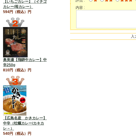
評点 :
【いちごカレー】（イチゴ
カレー/苺カレー）
内容 :
594円（税込）円
入
奥美濃【飛騨牛カレー】中
辛250g
810円（税込）円
【広島名産 かきカレー】
中辛（牡蠣カレー/カキカ
レ－）
540円（税込）円