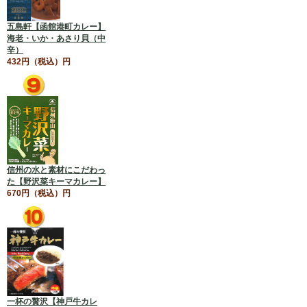
五島軒【函館港町カレー】
海老・いか・あさり貝（中
辛）
432円（税込）円
信州の水と素材にこだわっ
た【野沢菜キーマカレー】
670円（税込）円
一杯の贅沢【神戸牛カレ