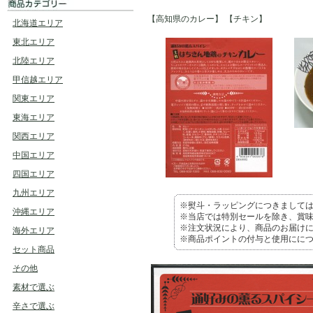
【高知県のカレー】
【チキン】
北海道エリア
東北エリア
北陸エリア
甲信越エリア
関東エリア
東海エリア
関西エリア
中国エリア
四国エリア
九州エリア
※熨斗・ラッピングにつきまして
沖縄エリア
※当店では特別セールを除き、賞味
※注文状況により、商品のお届け
海外エリア
※商品ポイントの付与と使用にに
セット商品
その他
素材で選ぶ
辛さで選ぶ