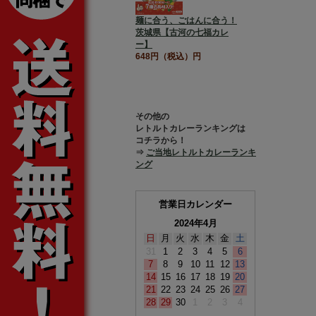
麺に合う、ごはんに合う！
茨城県【古河の七福カレ
ー】
648円（税込）円
その他の
レトルトカレーランキングは
コチラから！
⇒
ご当地レトルトカレーランキ
ング
営業日カレンダー
2024年4月
日
月
火
水
木
金
土
31
1
2
3
4
5
6
7
8
9
10
11
12
13
14
15
16
17
18
19
20
21
22
23
24
25
26
27
28
29
30
1
2
3
4