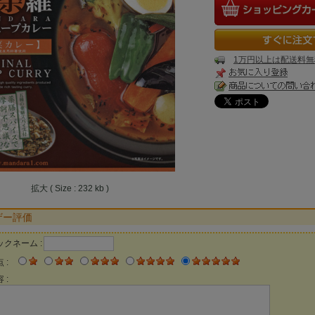
1万円以上は配送料無
拡大 ( Size : 232 kb )
ザー評価
ックネーム :
 :
 :