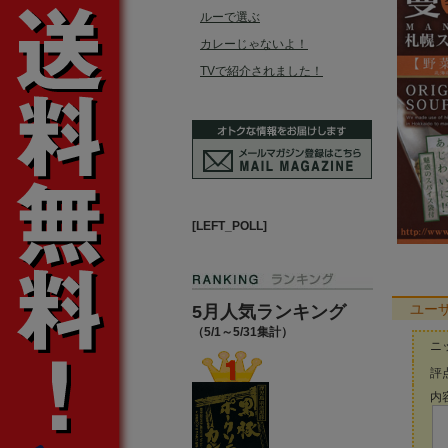
ルーで選ぶ
カレーじゃないよ！
TVで紹介されました！
[LEFT_POLL]
ユー
5月人気ランキング
（5/1～5/31集計）
ニ
評点
内容