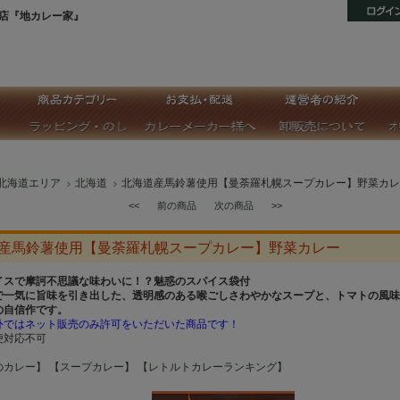
店『地カレー家』
北海道エリア
北海道
北海道産馬鈴薯使用【曼荼羅札幌スープカレー】野菜カレ
<<
前の商品
次の商品
>>
産馬鈴薯使用【曼荼羅札幌スープカレー】野菜カレー
イスで摩訶不思議な味わいに！？魅惑のスパイス袋付
で一気に旨味を引き出した、透明感のある喉ごしさわやかなスープと、トマトの風味
の自信作です。
外ではネット販売のみ許可をいただいた商品です！
便対応不可
のカレー】
【スープカレー】
【レトルトカレーランキング】