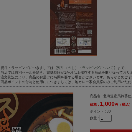
※熨斗・ラッピングにつきましては
【熨斗（のし）・ラッピングについて】
まで。
※当店では特別セールを除き、賞味期限が1か月以上残存する商品を取り扱っており
※注文状況により、商品のお届けに時間を要する場合がございます。あらかじめご了
※商品ポイントの付与と使用ににつきましては、地カレー家会員様のみご利用いただ
商品名 : 北海道産馬鈴
1,000
価格 :
円（税込
ポイント :
30
数量 :