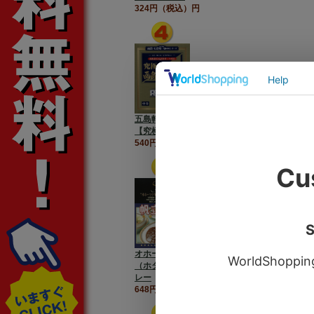
324円（税込）円
五島軒 究極の味シリーズ
【究極の函館カレー】中辛
540円（税込）円
オホーツク発【帆立伽哩】
（ホタテカレー/ほたてカ
レー
648円（税込）円