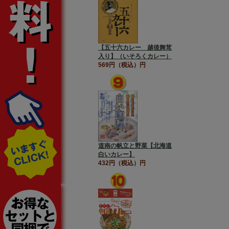
【五十六カレー 越後舞茸
入り】（いそろくカレー）
569円（税込）円
道南の帆立と野菜【北海道
白いカレー】
432円（税込）円