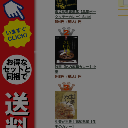
鹿児島県産黒豚【黒豚ポー
クソテーカレー】Sabzi
594円（税込）円
秋田【比内地鶏カレー】中
辛
648円（税込）円
生姜が主役！高知県産【生
姜のカレー】