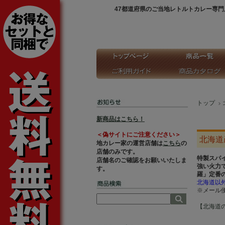
47都道府県のご当地レトルトカレー専門
トップ
新商品はこちら！
＜偽サイトにご注意ください＞
北海道
地カレー家の運営店舗は
こちら
の
店舗のみです。
特製スパ
店舗名のご確認をお願いいたしま
強い火力
す。
羅」定番
北海道以
※メール
【北海道