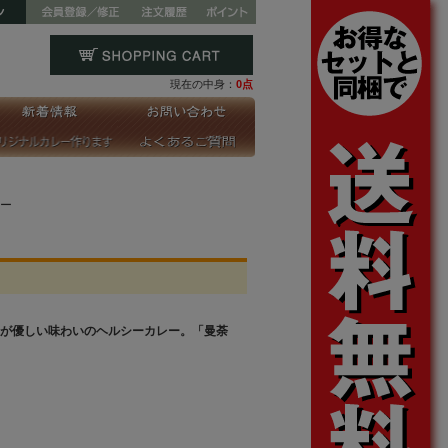
現在の中身：
0点
ー
が優しい味わいのヘルシーカレー。「曼荼