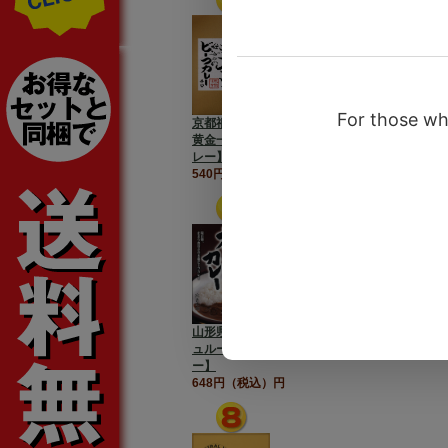
京都祇園味幸【日本一辛い
黄金一味仕込みのビーフカ
レー】
540円（税込）円
山形県産黒毛和牛 マッシ
ュルーム入り【極旨カレ
ー】
648円（税込）円