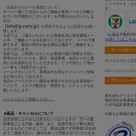
ミリーマート・セ
〔当店からのメール送信について〕
す。
サーバー側にて当店からのご連絡が迷惑メールと判断さ
れている可能性がございます。お手数をおかけいたしま
すが、
info@g-curry.jp
【
】を受信できるように設定をお願い
致します。
（お振込手数料20
当店では、ご購入いただいたお客様全員に発送通知メー
≫詳しくはこち
ル等、ご連絡メールをお送りしております。 メールで連
絡できず、緊急の用件がある場合は電話でご連絡するこ
とがございます。
― モバイルサイト
当店では、ご利用いただいたお客様の個人情報を大切に
管理させていただき、受注・発送業務、当店からのご案
モバイルでのご注
内にのみ使用させていただきます。どうぞ安心して地カ
レー家をご利用下さいませ。
http://www.g-curry.
メールマガジンにて、新商品やお得なキャンペーン情報
をお知らせしております。
― プライバシーマ
当店のメールマガジン購読を希望される方は会員登録ペ
ージにて、メルマガ配信を「希望する」にチェックをお
願いいたします。
株式会社クリエイ
≫こちらからご登録ください。
報経済社会推進協会
ク付与認定事業者
■返品・キャンセルについて
今後もお客様の個
品質管理には十分な注意を払っておりますが、万一の配
送事故による汚損・破損。また、品質不良など弊社責任
によるものにつきましては、商品は捨てず到着後5日以内
までご連絡下さい。 責任を持って対処させていただきま