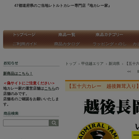
47都道府県のご当地レトルトカレー専門店『地カレー家』
トップ
甲信越エリア
新潟県
【五十
<<
新商品はこちら！
＜偽サイトにご注意ください＞
【五十六カレー 越後舞茸入り
地カレー家の運営店舗は
こちら
の
店舗のみです。
店舗名のご確認をお願いいたしま
す。