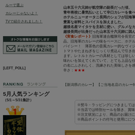
ルーで選ぶ
山本五十六元帥が航空隊の副長だった頃、
青年将校に暑気払いとして辛口カレーを食
カレーじゃないよ！
ホテルニューオータニ長岡のシェフが旧海
TVで紹介されました！
豊富な材料とスパイスを加えました。
越後名産マイタケを主材に使い、グルメな
越後長岡が出身だった山本五十六元帥に因
《実食レポート》
旧海軍連合艦隊司令長官
品。旧海軍のカレーの味をベースに、ホテ
パイシー！ 薄茶色の昔風カレー的なヴィ
トマトやたまねぎをじっくり煮込んで引き
ます。レトルトカレーの具材としては珍し
味わいを加えてくれていて、とても上品な
の名にふさわしく、洗練された美味しさを
[LEFT_POLL]
辛さ：
★★★
【新潟県のカレー】
【ご当地名店のカレー
5月人気ランキング
（5/1～5/31集計）
※熨斗・ラッピングにつきましては
※当店では特別セールを除き、賞味
※注文状況により、商品のお届けに
※商品ポイントの付与と使用ににつ