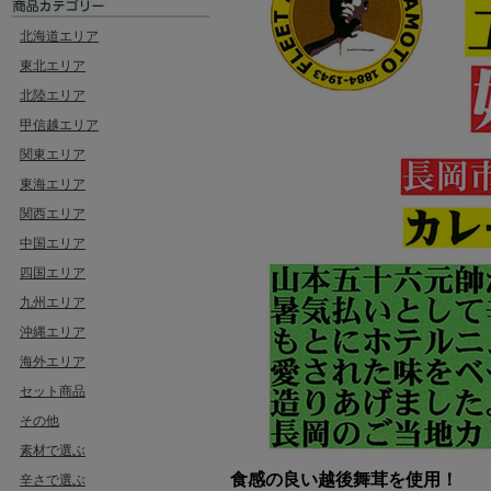
北海道エリア
東北エリア
北陸エリア
甲信越エリア
関東エリア
東海エリア
関西エリア
中国エリア
四国エリア
九州エリア
沖縄エリア
海外エリア
セット商品
その他
素材で選ぶ
食感の良い越後舞茸を使用！
辛さで選ぶ