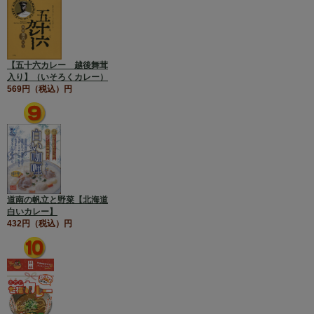
【五十六カレー 越後舞茸
入り】（いそろくカレー）
569円（税込）円
道南の帆立と野菜【北海道
白いカレー】
432円（税込）円