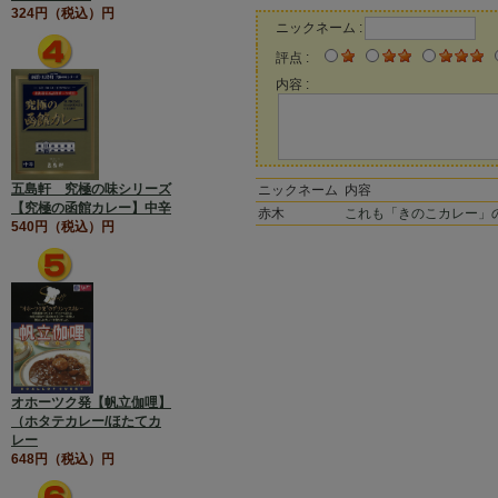
324円（税込）円
ニックネーム :
評点 :
内容 :
五島軒 究極の味シリーズ
ニックネーム
内容
【究極の函館カレー】中辛
赤木
これも「きのこカレー」の
540円（税込）円
オホーツク発【帆立伽哩】
（ホタテカレー/ほたてカ
レー
648円（税込）円