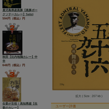
鹿児島県産黒豚【黒豚ポー
クソテーカレー】Sabzi
594円（税込）円
秋田【比内地鶏カレー】中
辛
648円（税込）円
拡大 ( Size : 207 kb )
生姜が主役！高知県産【生
ユーザー評価
姜のカレー】