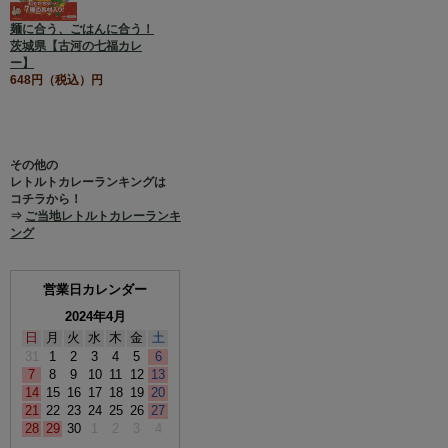
麺に合う、ごはんに合う！
茨城県【古河の七福カレ
ー】
648円（税込）円
その他の
レトルトカレーランキングは
コチラから！
⇒
ご当地レトルトカレーランキ
ング
営業日カレンダー
2024年4月
日
月
火
水
木
金
土
31
1
2
3
4
5
6
7
8
9
10
11
12
13
14
15
16
17
18
19
20
21
22
23
24
25
26
27
28
29
30
1
2
3
4