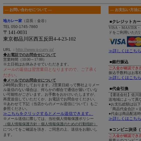
― お問い合わせについて ―
― お支払い方法に
地カレー家
（店長：金谷）
■クレジットカー
TEL 050-1745-7860
VISA・MASTER・
〒141-0031
ドをご利用いただ
東京都品川区西五反田4-4-23-102
http://www.g-curry.jp/
URL
：
≫詳しくはこち
◆お電話でのお問合せについて
営業時間（10:00～17:00）
■銀行振込
※土日祝はお休みさせていただきます。
ご入金が確認でき
メールの返信は翌営業日となりますので、ご了承く
振込手数料はお客
ださい。
≫詳しくはこち
◆メールでのお問合せについて
24時間お受けしております。2営業日経って弊社よりメー
■代金引換
ル返信のない場合は、何らかの都合で通信が届いていな
い可能性がございます。お手数をおかけいたしますが、
【運送会社】佐川
再度送信していただくか、お電話でお問合せください。
送地域によって異
※あわせて下記（当店からのメール送信について）もご
●お支払総額は以
参照ください。
「商品代金合計＋送
≫こちらをクリックするとメール送信できます。
●代金は商品配送
≫詳しくはこち
※メール送信に際しては、当社個人情報保護ポリシー
（個人情報保護方針・個人情報保護のための行動指針）
についてをご確認を頂き、ご同意の上、送信をお願いし
■コンビニ決済
ます。
ご入金が確認でき
最寄りのコンビニ