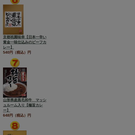
京都祇園味幸【日本一辛い
黄金一味仕込みのビーフカ
レー】
540円（税込）円
山形県産黒毛和牛 マッシ
ュルーム入り【極旨カレ
ー】
648円（税込）円