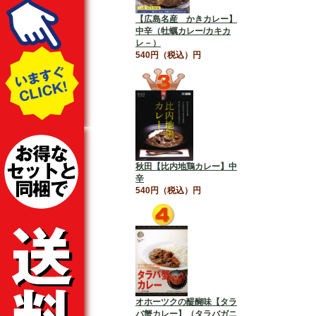
【広島名産 かきカレー】
中辛（牡蠣カレー/カキカ
レ－）
540円（税込）円
秋田【比内地鶏カレー】中
辛
540円（税込）円
オホーツクの醍醐味【タラ
バ蟹カレー】（タラバガニ