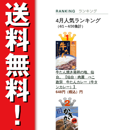
4月人気ランキング
（4/1～4/30集計）
牛たん焼き発祥の地、仙
台。 【仙台・肉屋 べこ
政宗 牛たんカレー（牛タ
ンカレー）】
648円（税込）円