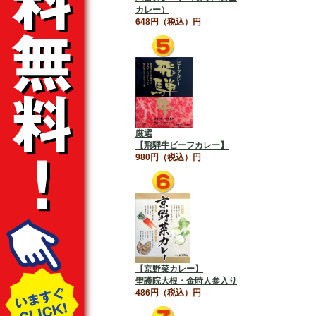
カレー）
648円（税込）円
厳選
【飛騨牛ビーフカレー】
980円（税込）円
【京野菜カレー】
聖護院大根・金時人参入り
486円（税込）円