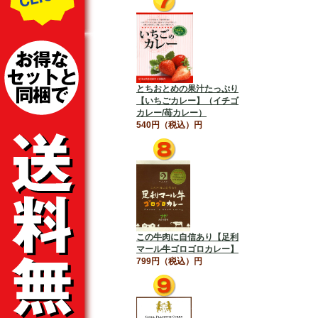
とちおとめの果汁たっぷり
【いちごカレー】（イチゴ
カレー/苺カレー）
540円（税込）円
この牛肉に自信あり【足利
マール牛ゴロゴロカレー】
799円（税込）円