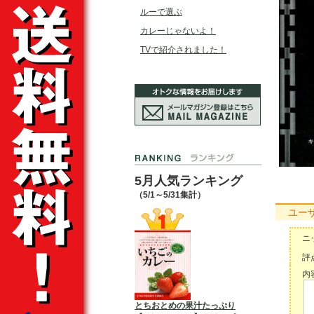
ルーで選ぶ
カレーじゃないよ！
TVで紹介されました！
5月人気ランキング
（5/1～5/31集計）
ユー
ニ
評点
内容
とちおとめの果汁たっぷり