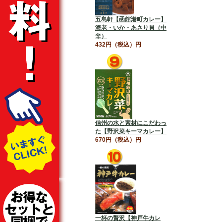
五島軒【函館港町カレー】
海老・いか・あさり貝（中
辛）
432円（税込）円
信州の水と素材にこだわっ
た【野沢菜キーマカレー】
670円（税込）円
一杯の贅沢【神戸牛カレ