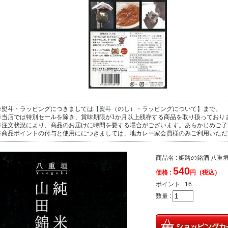
※熨斗・ラッピングにつきましては
【熨斗（のし）・ラッピングについて】
まで。
※当店では特別セールを除き、賞味期限が1か月以上残存する商品を取り扱っており
※注文状況により、商品のお届けに時間を要する場合がございます。あらかじめご了
※商品ポイントの付与と使用ににつきましては、地カレー家会員様のみご利用いただ
商品名 : 姫路の銘酒 八
540
価格 :
円（税込）
ポイント :
16
数量 :