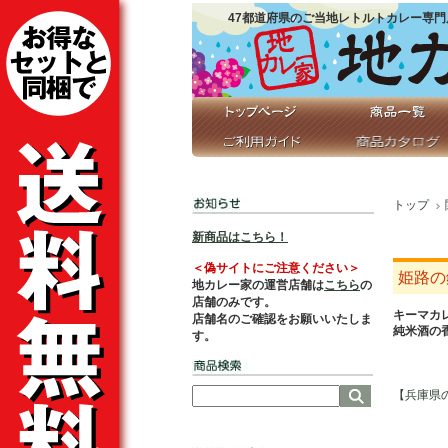
47都道府県のご当地レトルトカレー専門
トップ
新商品はこちら！
＜偽サイトにご注意ください＞
姫路の
地カレー家の運営店舗は
こちら
の
店舗のみです。
キーマカ
店舗名のご確認をお願いいたしま
純米酒の
す。
【兵庫県