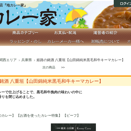
店『地カレー家』
関西エリア
兵庫県
姫路の銘酒 八重垣【山田錦純米黒毛和牛キーマカレー】
次の商品
>>
銘酒 八重垣【山田錦純米黒毛和牛キーマカレー】
レーで仕上げることで、黒毛和牛挽肉の味わいの中に
香りを閉じ込めました。
のカレー】
【お酒を使ったカレー特集】
【ビーフ】