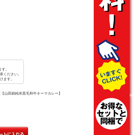
ます。
承ください。
けます。
重垣【山田錦純米黒毛和牛キーマカレー】