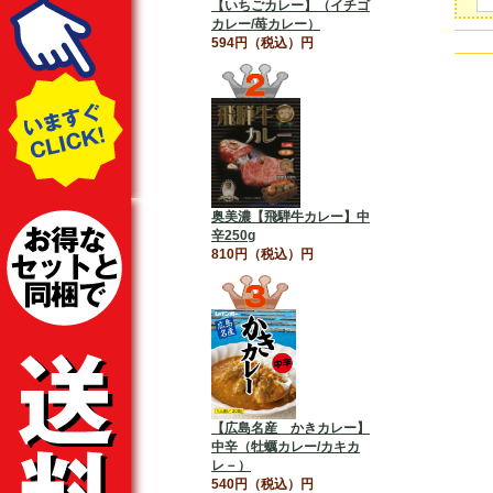
【いちごカレー】（イチゴ
カレー/苺カレー）
594円（税込）円
奥美濃【飛騨牛カレー】中
辛250g
810円（税込）円
【広島名産 かきカレー】
中辛（牡蠣カレー/カキカ
レ－）
540円（税込）円