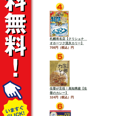
札幌有名店【クリシュナ
オホーツク流氷カリー】
708円（税込）円
生姜が主役！高知県産【生
姜のカレー】
324円（税込）円