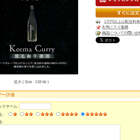
1万円以上は配送料
拡大 ( Size : 138 kb )
ザー評価
ックネーム :
 :
 :