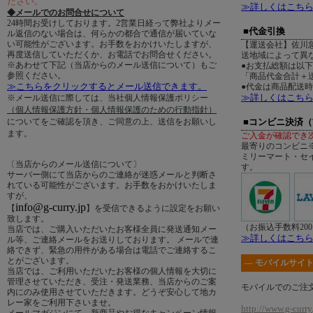
ださい。
≫詳しくはこち
◆メールでのお問合せについて
24時間お受けしております。2営業日経って弊社よりメー
■代金引換
ル返信のない場合は、何らかの都合で通信が届いていな
い可能性がございます。お手数をおかけいたしますが、
【運送会社】佐川
再度送信していただくか、お電話でお問合せください。
送地域によって異
※あわせて下記（当店からのメール送信について）もご
●お支払総額は以
参照ください。
「商品代金合計＋送
≫こちらをクリックするとメール送信できます。
●代金は商品配送
≫詳しくはこち
※メール送信に際しては、当社個人情報保護ポリシー
（個人情報保護方針・個人情報保護のための行動指針）
についてをご確認を頂き、ご同意の上、送信をお願いし
■コンビニ決済
ます。
ご入金が確認でき
最寄りのコンビニ
ミリーマート・セ
〔当店からのメール送信について〕
す。
サーバー側にて当店からのご連絡が迷惑メールと判断さ
れている可能性がございます。お手数をおかけいたしま
すが、
info@g-curry.jp
【
】を受信できるように設定をお願い
致します。
（お振込手数料20
当店では、ご購入いただいたお客様全員に発送通知メー
≫詳しくはこち
ル等、ご連絡メールをお送りしております。 メールで連
絡できず、緊急の用件がある場合は電話でご連絡するこ
とがございます。
― モバイルサイト
当店では、ご利用いただいたお客様の個人情報を大切に
管理させていただき、受注・発送業務、当店からのご案
モバイルでのご注
内にのみ使用させていただきます。どうぞ安心して地カ
レー家をご利用下さいませ。
http://www.g-curry.