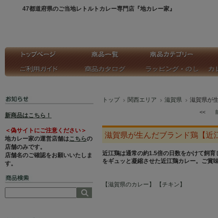
47都道府県のご当地レトルトカレー専門店『地カレー家』
トップ
関西エリア
滋賀県
滋賀県が
<<
新商品はこちら！
＜偽サイトにご注意ください＞
滋賀県が生んだブランド鶏【近
地カレー家の運営店舗は
こちら
の
店舗のみです。
近江鶏は通常の約1.5倍の日数をかけて飼
店舗名のご確認をお願いいたしま
をギュッと凝縮させた近江鶏カレー。ご賞
す。
【滋賀県のカレー】
【チキン】