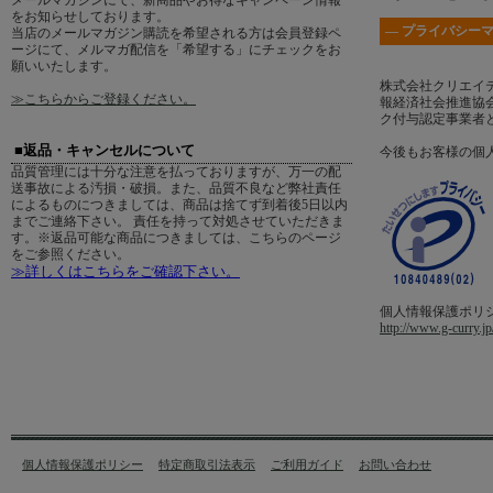
メールマガジンにて、新商品やお得なキャンペーン情報
をお知らせしております。
― プライバシーマ
当店のメールマガジン購読を希望される方は会員登録ペ
ージにて、メルマガ配信を「希望する」にチェックをお
願いいたします。
株式会社クリエイ
≫こちらからご登録ください。
報経済社会推進協会
ク付与認定事業者
■返品・キャンセルについて
今後もお客様の個
品質管理には十分な注意を払っておりますが、万一の配
送事故による汚損・破損。また、品質不良など弊社責任
によるものにつきましては、商品は捨てず到着後5日以内
までご連絡下さい。 責任を持って対処させていただきま
す。※返品可能な商品につきましては、こちらのページ
をご参照ください。
≫詳しくはこちらをご確認下さい。
個人情報保護ポリ
http://www.g-curry.jp
個人情報保護ポリシー
特定商取引法表示
ご利用ガイド
お問い合わせ