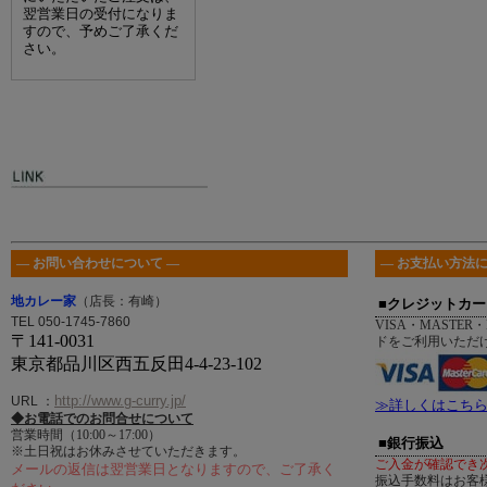
翌営業日の受付になりま
すので、予めご了承くだ
さい。
― お問い合わせについて ―
― お支払い方法に
地カレー家
（店長：有崎）
■クレジットカー
TEL 050-1745-7860
VISA・MASTER・
〒141-0031
ドをご利用いただ
東京都品川区西五反田4-4-23-102
http://www.g-curry.jp/
URL
：
≫詳しくはこち
◆お電話でのお問合せについて
営業時間（10:00～17:00）
■銀行振込
※土日祝はお休みさせていただきます。
ご入金が確認でき
メールの返信は翌営業日となりますので、ご了承く
振込手数料はお客