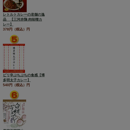
レトルトカレーの老舗の逸
品 【三河赤鶏 肉味噌カ
レー】
378円（税込）円
ピリ辛ぷちぷちの食感【博
多明太子カレー】
540円（税込）円