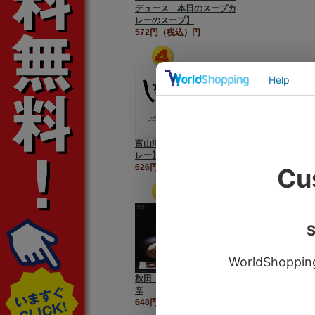
デュース 本日のスープカ
レーのスープ】
572円（税込）円
富山湾の宝石【しろえびカ
レー】
626円（税込）円
秋田【比内地鶏カレー】中
辛
648円（税込）円