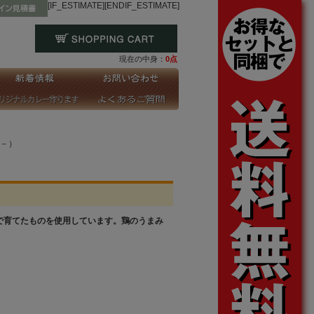
[IF_ESTIMATE]
[ENDIF_ESTIMATE]
現在の中身：
0点
－）
で育てたものを使用しています。鶏のうまみ