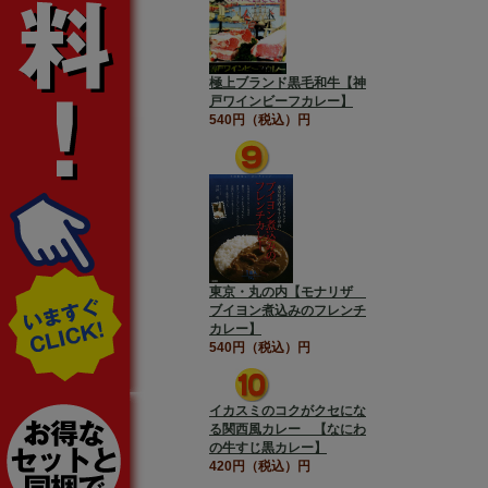
極上ブランド黒毛和牛【神
戸ワインビーフカレー】
540円（税込）円
東京・丸の内【モナリザ
ブイヨン煮込みのフレンチ
カレー】
540円（税込）円
イカスミのコクがクセにな
る関西風カレー 【なにわ
の牛すじ黒カレー】
420円（税込）円