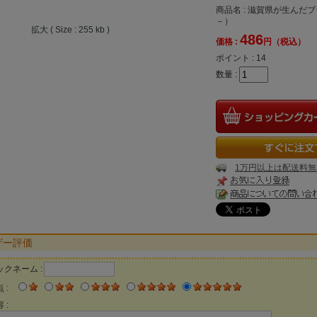
商品名 : 滋賀県が生ん
－）
拡大 ( Size : 255 kb )
486
価格 :
円（税込）
ポイント :
14
数量 :
1万円以上は配送料無
ザー評価
ックネーム :
 :
 :