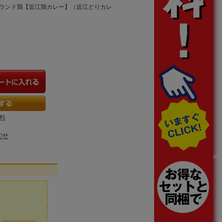
だブランド鶏【近江鶏カレー】（近江どりカレ
料