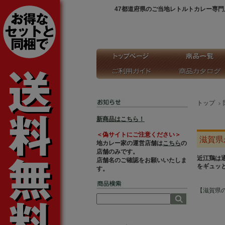
47都道府県のご当地レトルトカレー専門
トップ
新商品はこちら！
＜偽サイトにご注意ください＞
滋賀県
地カレー家の運営店舗は
こちら
の
店舗のみです。
近江鶏は
店舗名のご確認をお願いいたしま
をギュッ
す。
【滋賀県