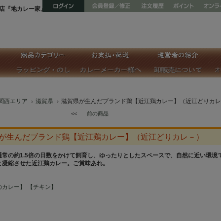
店『地カレー家』
関西エリア
滋賀県
滋賀県が生んだブランド鶏【近江鶏カレー】（近江どりカレ
<<
前の商品
が生んだブランド鶏【近江鶏カレー】（近江どりカレ－）
通常の約1.5倍の日数をかけて飼育し、ゆったりとしたスペースで、自然に近い環境
と凝縮させた近江鶏カレー。ご賞味あれ。
のカレー】
【チキン】