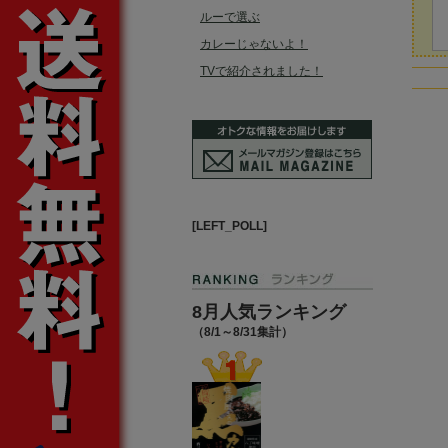
ルーで選ぶ
カレーじゃないよ！
TVで紹介されました！
[LEFT_POLL]
8月人気ランキング
（8/1～8/31集計）