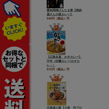
愛知岡崎けんたま家【焼肉
屋さんの黒カレー】
540円（税込）円
【広島名産 かきカレー】
中辛（牡蠣カレー/カキカ
レ－）
572円（税込）円
北海道の星【大泉 洋プロ