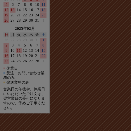
5
6
7
8
9
10
11
12
13
14
15
16
17
18
19
20
21
22
23
24
25
26
27
28
29
30
31
1
2025年02月
日
月
火
水
木
金
土
26
27
28
29
30
31
1
2
3
4
5
6
7
8
9
10
11
12
13
14
15
16
17
18
19
20
21
22
23
24
25
26
27
28
1
■
休業日
■
受注・お問い合わせ業
務のみ
■
発送業務のみ
営業日の午後や、休業日
にいただいたご注文は、
翌営業日の受付になりま
すので、予めご了承くだ
さい。