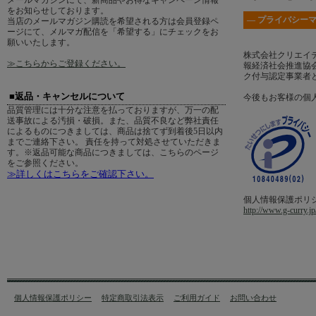
メールマガジンにて、新商品やお得なキャンペーン情報
をお知らせしております。
― プライバシーマ
当店のメールマガジン購読を希望される方は会員登録ペ
ージにて、メルマガ配信を「希望する」にチェックをお
願いいたします。
株式会社クリエイ
≫こちらからご登録ください。
報経済社会推進協会
ク付与認定事業者
■返品・キャンセルについて
今後もお客様の個
品質管理には十分な注意を払っておりますが、万一の配
送事故による汚損・破損。また、品質不良など弊社責任
によるものにつきましては、商品は捨てず到着後5日以内
までご連絡下さい。 責任を持って対処させていただきま
す。※返品可能な商品につきましては、こちらのページ
をご参照ください。
≫詳しくはこちらをご確認下さい。
個人情報保護ポリ
http://www.g-curry.jp
個人情報保護ポリシー
特定商取引法表示
ご利用ガイド
お問い合わせ