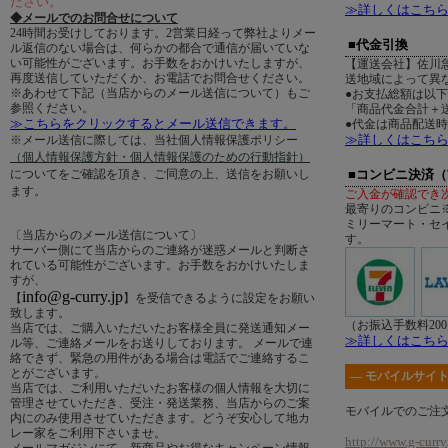
ださい。
≫詳しくはこち
◆メールでのお問合せについて
24時間お受けしております。2営業日経って弊社よりメー
■代金引換
ル返信のない場合は、何らかの都合で通信が届いていな
い可能性がございます。お手数をおかけいたしますが、
【運送会社】佐川
再度送信していただくか、お電話でお問合せください。
送地域によって異
※あわせて下記（当店からのメール送信について）もご
●お支払総額は以
参照ください。
「商品代金合計＋送
≫こちらをクリックするとメール送信できます。
●代金は商品配送
≫詳しくはこち
※メール送信に際しては、当社個人情報保護ポリシー
（個人情報保護方針・個人情報保護のための行動指針）
についてをご確認を頂き、ご同意の上、送信をお願いし
■コンビニ決済
ます。
ご入金が確認でき
最寄りのコンビニ
ミリーマート・セ
〔当店からのメール送信について〕
す。
サーバー側にて当店からのご連絡が迷惑メールと判断さ
れている可能性がございます。お手数をおかけいたしま
すが、
info@g-curry.jp
【
】を受信できるように設定をお願い
致します。
（お振込手数料20
当店では、ご購入いただいたお客様全員に発送通知メー
≫詳しくはこち
ル等、ご連絡メールをお送りしております。 メールで連
絡できず、緊急の用件がある場合は電話でご連絡するこ
とがございます。
― モバイルサイト
当店では、ご利用いただいたお客様の個人情報を大切に
管理させていただき、受注・発送業務、当店からのご案
モバイルでのご注
内にのみ使用させていただきます。どうぞ安心して地カ
レー家をご利用下さいませ。
http://www.g-curry.