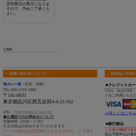
翌営業日の受付になりま
すので、予めご了承くだ
さい。
― お問い合わせについて ―
― お支払い方法に
地カレー家
（店長：有崎）
■クレジットカー
TEL 050-1745-7860
VISA・MASTER・
〒141-0031
ドをご利用いただ
東京都品川区西五反田4-4-23-102
http://www.g-curry.jp/
URL
：
≫詳しくはこち
◆お電話でのお問合せについて
営業時間（10:00～17:00）
■銀行振込
※土日祝はお休みさせていただきます。
ご入金が確認でき
メールの返信は翌営業日となりますので、ご了承く
振込手数料はお客