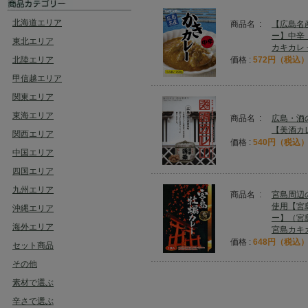
北海道エリア
商品名 :
【広島名
ー】中辛
東北エリア
カキカレ
北陸エリア
価格 :
572円（税込
甲信越エリア
関東エリア
東海エリア
商品名 :
広島・酒
【美酒カ
関西エリア
価格 :
540円（税込
中国エリア
四国エリア
九州エリア
商品名 :
宮島周辺
使用【宮
沖縄エリア
ー】（宮
海外エリア
宮島カキ
価格 :
648円（税込
セット商品
その他
素材で選ぶ
辛さで選ぶ