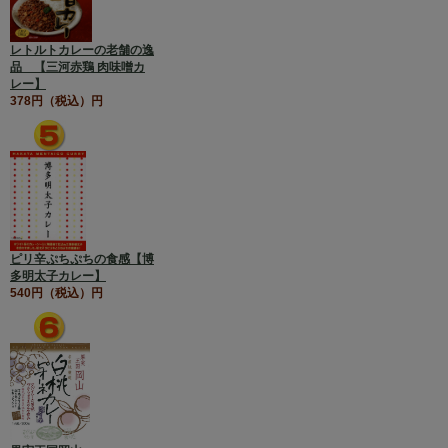
レトルトカレーの老舗の逸
品 【三河赤鶏 肉味噌カ
レー】
378円（税込）円
ピリ辛ぷちぷちの食感【博
多明太子カレー】
540円（税込）円