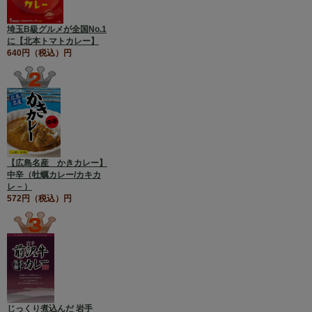
埼玉B級グルメが全国No.1
に【北本トマトカレー】
640円（税込）円
【広島名産 かきカレー】
中辛（牡蠣カレー/カキカ
レ－）
572円（税込）円
じっくり煮込んだ 岩手