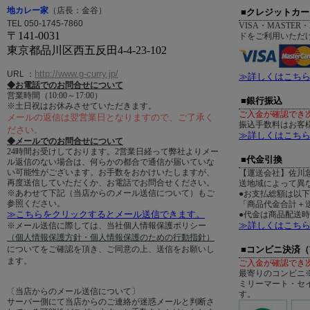
地カレー家
（店長：金谷）
■クレジットカー
TEL 050-1745-7860
VISA・MASTER・
〒141-0031
ドをご利用いただ
東京都品川区西五反田4-4-23-102
http://www.g-curry.jp/
URL
：
≫詳しくはこち
◆お電話でのお問合せについて
営業時間（10:00～17:00）
■銀行振込
※土日祝はお休みさせていただきます。
ご入金が確認でき
メールの返信は翌営業日となりますので、ご了承く
振込手数料はお客
ださい。
≫詳しくはこち
◆メールでのお問合せについて
24時間お受けしております。2営業日経って弊社よりメー
■代金引換
ル返信のない場合は、何らかの都合で通信が届いていな
い可能性がございます。お手数をおかけいたしますが、
【運送会社】佐川
再度送信していただくか、お電話でお問合せください。
送地域によって異
※あわせて下記（当店からのメール送信について）もご
●お支払総額は以
参照ください。
「商品代金合計＋送
≫こちらをクリックするとメール送信できます。
●代金は商品配送
≫詳しくはこち
※メール送信に際しては、当社個人情報保護ポリシー
（個人情報保護方針・個人情報保護のための行動指針）
についてをご確認を頂き、ご同意の上、送信をお願いし
■コンビニ決済
ます。
ご入金が確認でき
最寄りのコンビニ
ミリーマート・セ
〔当店からのメール送信について〕
す。
サーバー側にて当店からのご連絡が迷惑メールと判断さ