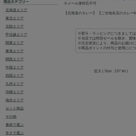
※メール便対応不可
北海道エリア
【北海道のカレー】
【ご当地名店のカレー
東北エリア
北陸エリア
※熨斗・ラッピングにつきましては
甲信越エリア
※当店では特別セールを除き、賞味
関東エリア
※注文状況により、商品のお届けに
※商品ポイントの付与と使用ににつ
東海エリア
関西エリア
中国エリア
拡大 ( Size : 237 kb )
四国エリア
九州エリア
沖縄エリア
海外エリア
セット商品
その他
素材で選ぶ
辛さで選ぶ