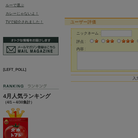
ルーで選ぶ
カレーじゃないよ！
ユーザー評価
TVで紹介されました！
ニックネーム :
評点 :
内容 :
[LEFT_POLL]
入
4月人気ランキング
（4/1～4/30集計）