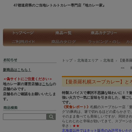
47都道府県のご当地レトルトカレー専門店『地カレー家』
トップ
北海道エリア
北海道
【曼荼
<<
新商品はこちら！
＜偽サイトにご注意ください＞
【曼荼羅札幌スープカレー】と
地カレー家の運営店舗は
こちら
の
店舗のみです。
特製スパイスで摩訶不思議な味わいに！？
店舗名のご確認をお願いいたしま
強い火力で一気に旨味を引き出した、喉ご
す。
です。
《実食レポート》
札幌のスープカレー店「
ク”の豚肉は、箸で切れるほどの柔らかさで
そのまま食べても美味しいですが、同封さ
らじわじわと辛味が効いてきて、スプーン
辛さ：
★★
北海道以外ではネット販売のみ許可をいた