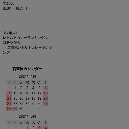
辛250g
810円（税込）円
その他の
レトルトカレーランキングは
コチラから！
⇒
ご当地レトルトカレーランキ
ング
営業日カレンダー
2024年4月
日
月
火
水
木
金
土
31
1
2
3
4
5
6
7
8
9
10
11
12
13
14
15
16
17
18
19
20
21
22
23
24
25
26
27
28
29
30
1
2
3
4
2024年5月
日
月
火
水
木
金
土
28
29
30
1
2
3
4