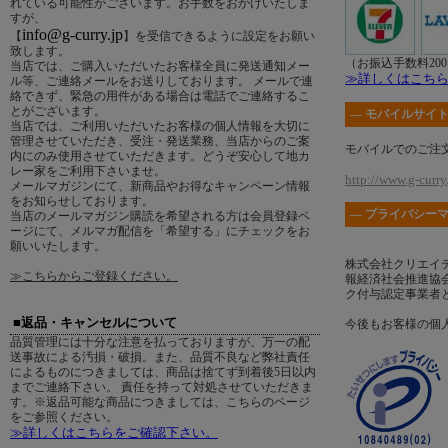
れている可能性がございます。お手数をおかけいたしま
すが、
info@g-curry.jp
【
】を受信できるように設定をお願い
致します。
（お振込手数料20
当店では、ご購入いただいたお客様全員に発送通知メー
≫詳しくはこち
ル等、ご連絡メールをお送りしております。 メールで連
絡できず、緊急の用件がある場合は電話でご連絡するこ
とがございます。
― モバイルサイト
当店では、ご利用いただいたお客様の個人情報を大切に
管理させていただき、受注・発送業務、当店からのご案
モバイルでのご注
内にのみ使用させていただきます。どうぞ安心して地カ
レー家をご利用下さいませ。
http://www.g-curry.
メールマガジンにて、新商品やお得なキャンペーン情報
をお知らせしております。
― プライバシーマ
当店のメールマガジン購読を希望される方は会員登録ペ
ージにて、メルマガ配信を「希望する」にチェックをお
願いいたします。
株式会社クリエイ
≫こちらからご登録ください。
報経済社会推進協会
ク付与認定事業者
■返品・キャンセルについて
今後もお客様の個
品質管理には十分な注意を払っておりますが、万一の配
送事故による汚損・破損。また、品質不良など弊社責任
によるものにつきましては、商品は捨てず到着後5日以内
までご連絡下さい。 責任を持って対処させていただきま
す。※返品可能な商品につきましては、こちらのページ
をご参照ください。
≫詳しくはこちらをご確認下さい。