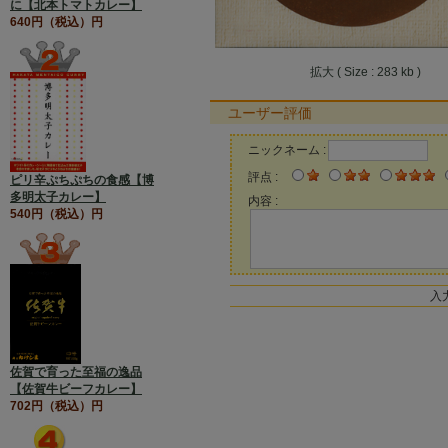
に【北本トマトカレー】
640円（税込）円
拡大 ( Size : 283 kb )
ユーザー評価
ニックネーム :
評点 :
ピリ辛ぷちぷちの食感【博
多明太子カレー】
内容 :
540円（税込）円
入
佐賀で育った至福の逸品
【佐賀牛ビーフカレー】
702円（税込）円