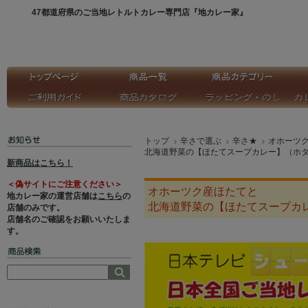
47都道府県のご当地レトルトカレー専門店『地カレー家』
トップ
辛さで選ぶ
辛さ★
オホーツ
北海道野菜の【ほたてスープカレー】（ホタ
新商品はこちら！
＜偽サイトにご注意ください＞
オホーツク産ほたてと
地カレー家の運営店舗は
こちら
の
北海道野菜の【ほたてスープカ
店舗のみです。
店舗名のご確認をお願いいたしま
す。