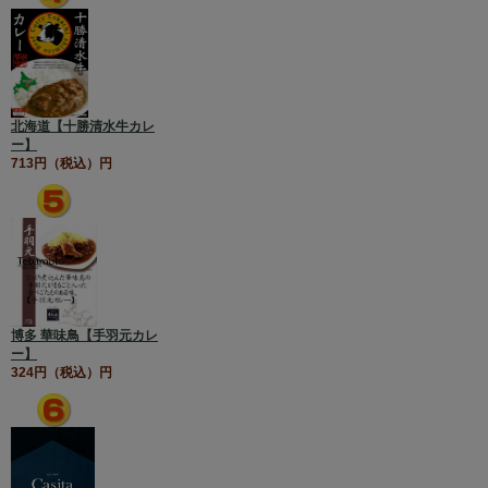
北海道【十勝清水牛カレ
ー】
713円（税込）円
博多 華味鳥【手羽元カレ
ー】
324円（税込）円