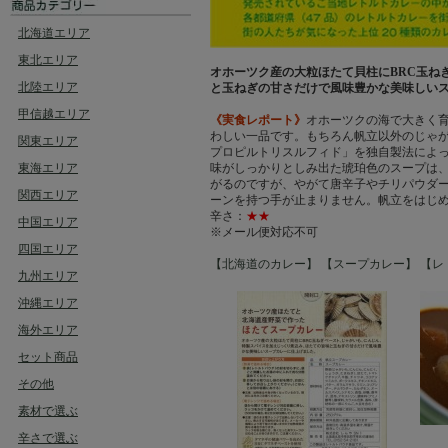
北海道エリア
東北エリア
オホーツク産の大粒ほたて貝柱に
BRC
玉ね
北陸エリア
と玉ねぎの甘さだけで風味豊かな美味しい
甲信越エリア
《実食レポート》
オホーツクの海で大きく
わしい一品です。もちろん帆立以外のじゃ
関東エリア
プロピルトリスルフィド」を独自製法によ
東海エリア
味がしっかりとしみ出た琥珀色のスープは
がるのですが、やがて唐辛子やチリパウダ
関西エリア
ーンを持つ手が止まりません。帆立をはじ
辛さ：
★★
中国エリア
※メール便対応不可
四国エリア
【北海道のカレー】
【スープカレー】
【レ
九州エリア
沖縄エリア
海外エリア
セット商品
その他
素材で選ぶ
辛さで選ぶ