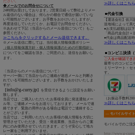
ださい。
≫詳しくはこち
◆メールでのお問合せについて
24時間お受けしております。2営業日経って弊社よりメー
■代金引換
ル返信のない場合は、何らかの都合で通信が届いていな
い可能性がございます。お手数をおかけいたしますが、
【運送会社】佐川
再度送信していただくか、お電話でお問合せください。
送地域によって異
※あわせて下記（当店からのメール送信について）もご
●お支払総額は以
参照ください。
「商品代金合計＋送
≫こちらをクリックするとメール送信できます。
●代金は商品配送
≫詳しくはこち
※メール送信に際しては、当社個人情報保護ポリシー
（個人情報保護方針・個人情報保護のための行動指針）
についてをご確認を頂き、ご同意の上、送信をお願いし
■コンビニ決済
ます。
ご入金が確認でき
最寄りのコンビニ
ミリーマート・セ
〔当店からのメール送信について〕
す。
サーバー側にて当店からのご連絡が迷惑メールと判断さ
れている可能性がございます。お手数をおかけいたしま
すが、
info@g-curry.jp
【
】を受信できるように設定をお願い
致します。
（お振込手数料20
当店では、ご購入いただいたお客様全員に発送通知メー
≫詳しくはこち
ル等、ご連絡メールをお送りしております。 メールで連
絡できず、緊急の用件がある場合は電話でご連絡するこ
とがございます。
― モバイルサイト
当店では、ご利用いただいたお客様の個人情報を大切に
管理させていただき、受注・発送業務、当店からのご案
モバイルでのご注
内にのみ使用させていただきます。どうぞ安心して地カ
レー家をご利用下さいませ。
http://www.g-curry.