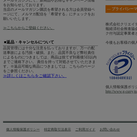
メールマガジンにて、新商品やお得なキャンペーン情報
をお知らせしております。
― プライバシーマ
当店のメールマガジン購読を希望される方は会員登録ペ
ージにて、メルマガ配信を「希望する」にチェックをお
願いいたします。
株式会社クリエイ
≫こちらからご登録ください。
報経済社会推進協会
ク付与認定事業者
■返品・キャンセルについて
今後もお客様の個
品質管理には十分な注意を払っておりますが、万一の配
送事故による汚損・破損。また、品質不良など弊社責任
によるものにつきましては、商品は捨てず到着後5日以内
までご連絡下さい。 責任を持って対処させていただきま
す。※返品可能な商品につきましては、こちらのページ
をご参照ください。
≫詳しくはこちらをご確認下さい。
個人情報保護ポリ
http://www.g-curry.jp
個人情報保護ポリシー
特定商取引法表示
ご利用ガイド
お問い合わせ