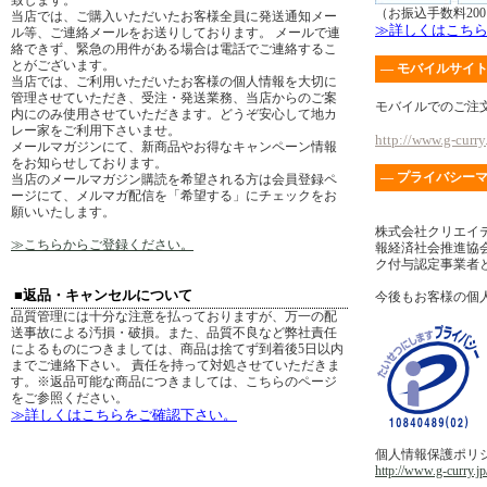
致します。
（お振込手数料20
当店では、ご購入いただいたお客様全員に発送通知メー
≫詳しくはこち
ル等、ご連絡メールをお送りしております。 メールで連
絡できず、緊急の用件がある場合は電話でご連絡するこ
とがございます。
― モバイルサイト
当店では、ご利用いただいたお客様の個人情報を大切に
管理させていただき、受注・発送業務、当店からのご案
モバイルでのご注
内にのみ使用させていただきます。どうぞ安心して地カ
レー家をご利用下さいませ。
http://www.g-curry.
メールマガジンにて、新商品やお得なキャンペーン情報
をお知らせしております。
― プライバシーマ
当店のメールマガジン購読を希望される方は会員登録ペ
ージにて、メルマガ配信を「希望する」にチェックをお
願いいたします。
株式会社クリエイ
≫こちらからご登録ください。
報経済社会推進協会
ク付与認定事業者
■返品・キャンセルについて
今後もお客様の個
品質管理には十分な注意を払っておりますが、万一の配
送事故による汚損・破損。また、品質不良など弊社責任
によるものにつきましては、商品は捨てず到着後5日以内
までご連絡下さい。 責任を持って対処させていただきま
す。※返品可能な商品につきましては、こちらのページ
をご参照ください。
≫詳しくはこちらをご確認下さい。
個人情報保護ポリ
http://www.g-curry.jp