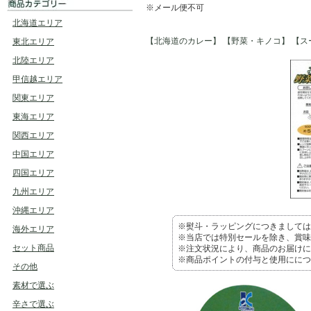
※メール便不可
北海道エリア
【北海道のカレー】
【野菜・キノコ】
【ス
東北エリア
北陸エリア
甲信越エリア
関東エリア
東海エリア
関西エリア
中国エリア
四国エリア
九州エリア
沖縄エリア
※熨斗・ラッピングにつきましては
海外エリア
※当店では特別セールを除き、賞味
セット商品
※注文状況により、商品のお届けに
※商品ポイントの付与と使用ににつ
その他
素材で選ぶ
辛さで選ぶ