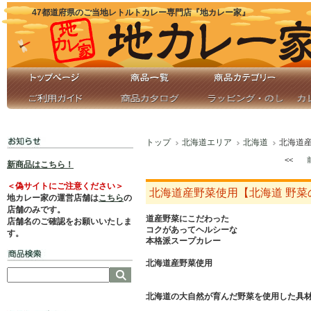
47都道府県のご当地レトルトカレー専門店『地カレー家』
トップ
北海道エリア
北海道
北海道
<<
新商品はこちら！
＜偽サイトにご注意ください＞
北海道産野菜使用【北海道 野菜
地カレー家の運営店舗は
こちら
の
店舗のみです。
道産野菜にこだわった
店舗名のご確認をお願いいたしま
コクがあってヘルシーな
す。
本格派スープカレー
北海道産野菜使用
北海道の大自然が育んだ野菜を使用した具