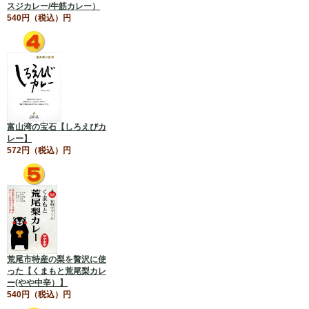
スジカレー/牛筋カレー）
540円（税込）円
富山湾の宝石【しろえびカ
レー】
572円（税込）円
荒尾市特産の梨を贅沢に使
った【くまもと荒尾梨カレ
ー(やや中辛）】
540円（税込）円