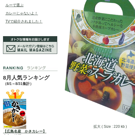
ルーで選ぶ
カレーじゃないよ！
TVで紹介されました！
8月人気ランキング
（8/1～8/31集計）
拡大 ( Size : 220 kb )
【広島名産 かきカレー】