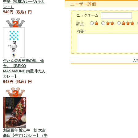
中辛（牡蠣カレー/カキカ
ユーザー評価
レ－）
540円（税込）円
ニックネーム :
評点 :
内容 :
入
牛たん焼き発祥の地、仙
台。 【BEKO
MASAMUNE 肉屋 牛たん
カレー】
648円（税込）円
創業百年 近江牛一筋 大吉
商店【牛すじカレー】（牛