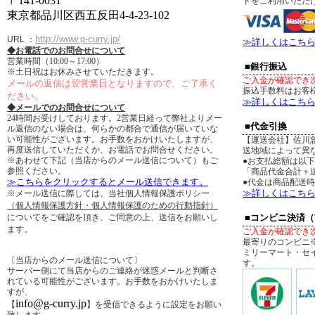
〒141-0031
ドをご利用いただ
東京都品川区西五反田4-4-23-102
http://www.g-curry.jp/
URL
：
≫詳しくはこち
◆お電話でのお問合せについて
営業時間（10:00～17:00）
■銀行振込
※土日祝はお休みさせていただきます。
ご入金が確認でき
メールの返信は翌営業日となりますので、ご了承く
振込手数料はお客
ださい。
≫詳しくはこち
◆メールでのお問合せについて
24時間お受けしております。2営業日経って弊社よりメー
■代金引換
ル返信のない場合は、何らかの都合で通信が届いていな
い可能性がございます。お手数をおかけいたしますが、
【運送会社】佐川
再度送信していただくか、お電話でお問合せください。
送地域によって異
※あわせて下記（当店からのメール送信について）もご
●お支払総額は以
参照ください。
「商品代金合計＋送
≫こちらをクリックするとメール送信できます。
●代金は商品配送
≫詳しくはこち
※メール送信に際しては、当社個人情報保護ポリシー
（個人情報保護方針・個人情報保護のための行動指針）
についてをご確認を頂き、ご同意の上、送信をお願いし
■コンビニ決済
ます。
ご入金が確認でき
最寄りのコンビニ
ミリーマート・セ
〔当店からのメール送信について〕
す。
サーバー側にて当店からのご連絡が迷惑メールと判断さ
れている可能性がございます。お手数をおかけいたしま
すが、
info@g-curry.jp
【
】を受信できるように設定をお願い