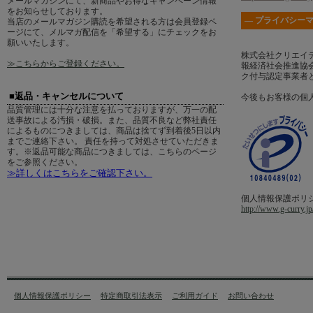
メールマガジンにて、新商品やお得なキャンペーン情報
をお知らせしております。
― プライバシーマ
当店のメールマガジン購読を希望される方は会員登録ペ
ージにて、メルマガ配信を「希望する」にチェックをお
願いいたします。
株式会社クリエイ
≫こちらからご登録ください。
報経済社会推進協会
ク付与認定事業者
■返品・キャンセルについて
今後もお客様の個
品質管理には十分な注意を払っておりますが、万一の配
送事故による汚損・破損。また、品質不良など弊社責任
によるものにつきましては、商品は捨てず到着後5日以内
までご連絡下さい。 責任を持って対処させていただきま
す。※返品可能な商品につきましては、こちらのページ
をご参照ください。
≫詳しくはこちらをご確認下さい。
個人情報保護ポリ
http://www.g-curry.jp
個人情報保護ポリシー
特定商取引法表示
ご利用ガイド
お問い合わせ