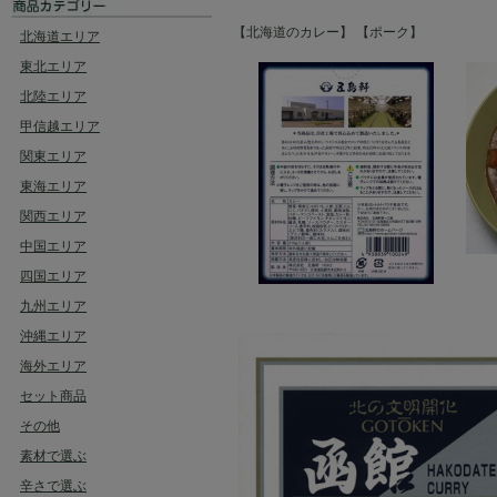
【北海道のカレー】
【ポーク】
北海道エリア
東北エリア
北陸エリア
甲信越エリア
関東エリア
東海エリア
関西エリア
中国エリア
四国エリア
九州エリア
沖縄エリア
海外エリア
セット商品
その他
素材で選ぶ
辛さで選ぶ