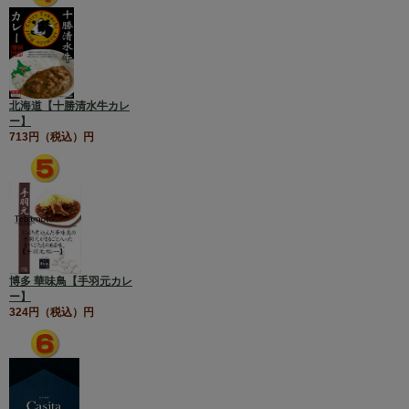
北海道【十勝清水牛カレ
ー】
713円（税込）円
博多 華味鳥【手羽元カレ
ー】
324円（税込）円