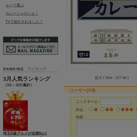
ルーで選ぶ
カレーじゃないよ！
TVで紹介されました！
拡大 ( Size : 157 kb )
3月人気ランキング
（3/1～3/31集計）
ユーザー評価
ニックネーム :
評点 :
内容 :
埼玉B級グルメが全国No.1