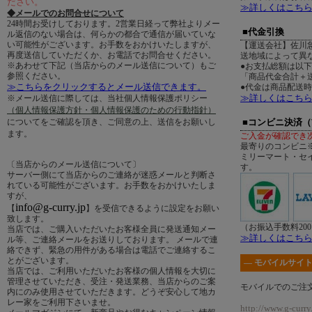
ださい。
≫詳しくはこち
◆メールでのお問合せについて
24時間お受けしております。2営業日経って弊社よりメー
■代金引換
ル返信のない場合は、何らかの都合で通信が届いていな
い可能性がございます。お手数をおかけいたしますが、
【運送会社】佐川
再度送信していただくか、お電話でお問合せください。
送地域によって異
※あわせて下記（当店からのメール送信について）もご
●お支払総額は以
参照ください。
「商品代金合計＋送
≫こちらをクリックするとメール送信できます。
●代金は商品配送
≫詳しくはこち
※メール送信に際しては、当社個人情報保護ポリシー
（個人情報保護方針・個人情報保護のための行動指針）
についてをご確認を頂き、ご同意の上、送信をお願いし
■コンビニ決済
ます。
ご入金が確認でき
最寄りのコンビニ
ミリーマート・セ
〔当店からのメール送信について〕
す。
サーバー側にて当店からのご連絡が迷惑メールと判断さ
れている可能性がございます。お手数をおかけいたしま
すが、
info@g-curry.jp
【
】を受信できるように設定をお願い
致します。
（お振込手数料20
当店では、ご購入いただいたお客様全員に発送通知メー
≫詳しくはこち
ル等、ご連絡メールをお送りしております。 メールで連
絡できず、緊急の用件がある場合は電話でご連絡するこ
とがございます。
― モバイルサイト
当店では、ご利用いただいたお客様の個人情報を大切に
管理させていただき、受注・発送業務、当店からのご案
モバイルでのご注
内にのみ使用させていただきます。どうぞ安心して地カ
レー家をご利用下さいませ。
http://www.g-curry.