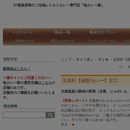
47都道府県のご当地レトルトカレー専門店『地カレー家』
トップ
辛さで選ぶ
辛さ★
五島軒【
<<
新商品はこちら！
＜偽サイトにご注意ください＞
五島軒【函館カレー】甘口
地カレー家の運営店舗は
こちら
の
店舗のみです。
北海道産の豚肉の野菜（玉葱、じゃがいも
店舗名のご確認をお願いいたしま
す。
《実食レポート》
五島軒のレトルトカレー
のがこちら。パウチを開けると、たっぷり
めば噛むほど味が出て、とってもジューシ
ろみがやや強めのルーは、ご飯との相性も
いい、モリモリ食べられる一品です。
辛さ：
★