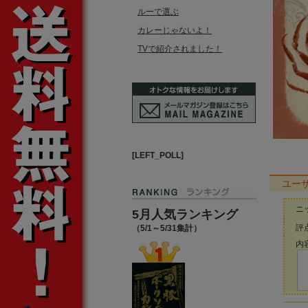
ルーで選ぶ
カレーじゃないよ！
TVで紹介されました！
[LEFT_POLL]
ユー
ニ
5月人気ランキング
評点
（5/1～5/31集計）
内容