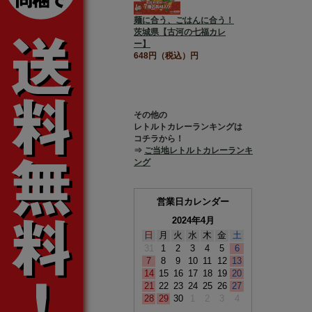
麺に合う、ごはんに合う！
茨城県【古河の七福カレ
ー】
648円（税込）円
その他の
レトルトカレーランキングは
コチラから！
⇒
ご当地レトルトカレーランキ
ング
営業日カレンダー
2024年4月
日
月
火
水
木
金
土
31
1
2
3
4
5
6
7
8
9
10
11
12
13
14
15
16
17
18
19
20
21
22
23
24
25
26
27
28
29
30
1
2
3
4