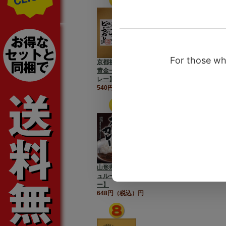
京都祇園味幸【日本一辛い
黄金一味仕込みのビーフカ
レー】
540円（税込）円
山形県産黒毛和牛 マッシ
ュルーム入り【極旨カレ
ー】
648円（税込）円