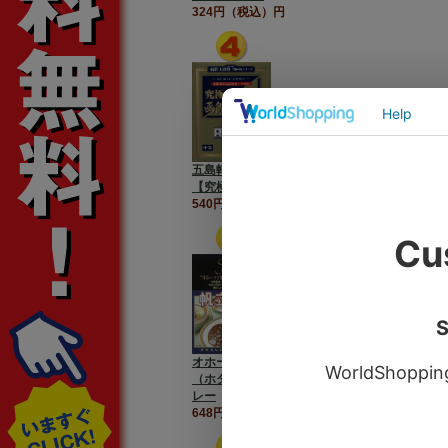
324円（税込）円
五島軒 究極の味シリーズ
【究極の函館カレー】中辛
540円（税込）円
オホーツク発【帆立伽哩】
（ホタテカレー/ほたてカ
レー
648円（税込）円