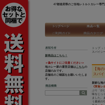
47都道府県のご当地レトルトカレー専門
トップ
スパイシ
新商品はこちら！
＜偽サイトにご注意ください＞
地カレー家の運営店舗は
こちら
の
【海の
店舗のみです。
スパイ
店舗名のご確認をお願いいたしま
す。
新鮮な海
《実食レ
ぷり「か
味をじっ
ました。
う素材の