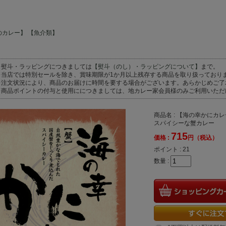
のカレー】
【魚介類】
※熨斗・ラッピングにつきましては
【熨斗（のし）・ラッピングについて】
まで。
※当店では特別セールを除き、賞味期限が1か月以上残存する商品を取り扱っており
※注文状況により、商品のお届けに時間を要する場合がございます。あらかじめご了
※商品ポイントの付与と使用ににつきましては、地カレー家会員様のみご利用いただ
商品名 : 【海の幸かにカ
スパイシーな蟹カレー
715
価格 :
円（税込）
ポイント :
21
数量 :