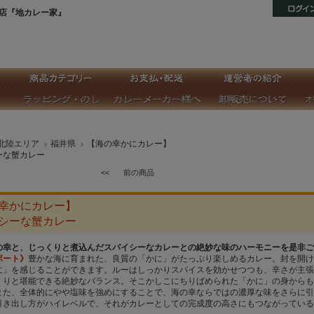
店『地カレー家』
北陸エリア
福井県
【海の幸かにカレー】
ーな蟹カレー
<<
前の商品
幸かにカレー】
シーな蟹カレー
の幸と、じっくりと煮込んだスパイシーなカレーとの絶妙な味のハーモニーを是非ご
ポート》
豊かな海に育まれた、良質の「かに」がたっぷり楽しめるカレー。封を開け
に」を感じることができます。ルーはしっかりスパイスを効かせつつも、辛さが主張
くりと堪能できる絶妙なバランス。そこかしこにちりばめられた「かに」の身からも
また、全体的にやや塩味を強めにすることで、海の幸ならではの濃厚な味をさらに引
引き出し方がハイレベルで、それがカレーとしての完成度の高さにもつながっている