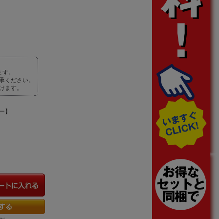
ます。
承ください。
けます。
レー】