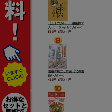
【五十六カレー 越後舞茸
入り】（いそろくカレー）
569円（税込）円
道南の帆立と野菜【北海道
白いカレー】
432円（税込）円