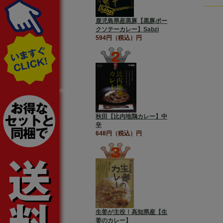
鹿児島県産黒豚【黒豚ポー
クソテーカレー】Sabzi
594円（税込）円
秋田【比内地鶏カレー】中
辛
648円（税込）円
生姜が主役！高知県産【生
姜のカレー】