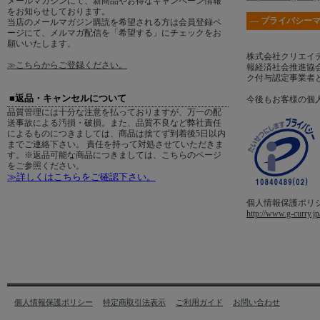
メールマガジンにて、新商品やお得なキャンペーン情報
をお知らせしております。
― プライバシーマ
当店のメールマガジン購読を希望される方は会員登録ペ
ージにて、メルマガ配信を「希望する」にチェックをお
願いいたします。
株式会社クリエイ
≫こちらからご登録ください。
報経済社会推進協会
ク付与認定事業者
■返品・キャンセルについて
今後もお客様の個
品質管理には十分な注意を払っておりますが、万一の配
送事故による汚損・破損。また、品質不良など弊社責任
によるものにつきましては、商品は捨てず到着後5日以内
までご連絡下さい。 責任を持って対処させていただきま
す。※返品可能な商品につきましては、こちらのページ
をご参照ください。
≫詳しくはこちらをご確認下さい。
個人情報保護ポリ
http://www.g-curry.jp
個人情報保護ポリシー
特定商取引法表示
ご利用ガイド
お問い合わせ