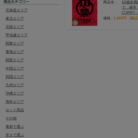
商品名 :
18歳未
で…痛辛 
北海道エリア
CURRY
価格 :
1,080円（税
東北エリア
北陸エリア
甲信越エリア
関東エリア
東海エリア
関西エリア
中国エリア
四国エリア
九州エリア
沖縄エリア
海外エリア
セット商品
その他
素材で選ぶ
辛さで選ぶ