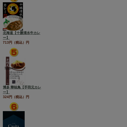
北海道【十勝清水牛カレ
ー】
713円（税込）円
博多 華味鳥【手羽元カレ
ー】
324円（税込）円