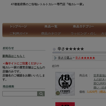
47都道府県のご当地レトルトカレー専門店『地カレー家』
辛さ★★★★★
新商品はこちら！
辛さで選ぶ
>
辛さ★★★★★
＜偽サイトにご注意ください＞
総3件
地カレー家の運営店舗は
こちら
の
店舗のみです。
店舗名のご確認をお願いいたしま
商品名 :
世界最強
す。
もの好き
禁CURR
痛い（白
価格 :
1,620円（税