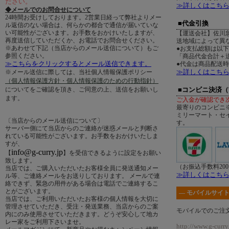
ださい。
≫詳しくはこち
◆メールでのお問合せについて
24時間お受けしております。2営業日経って弊社よりメー
■代金引換
ル返信のない場合は、何らかの都合で通信が届いていな
い可能性がございます。お手数をおかけいたしますが、
【運送会社】佐川
再度送信していただくか、お電話でお問合せください。
送地域によって異
※あわせて下記（当店からのメール送信について）もご
●お支払総額は以
参照ください。
「商品代金合計＋送
≫こちらをクリックするとメール送信できます。
●代金は商品配送
≫詳しくはこち
※メール送信に際しては、当社個人情報保護ポリシー
（個人情報保護方針・個人情報保護のための行動指針）
についてをご確認を頂き、ご同意の上、送信をお願いし
■コンビニ決済
ます。
ご入金が確認でき
最寄りのコンビニ
ミリーマート・セ
〔当店からのメール送信について〕
す。
サーバー側にて当店からのご連絡が迷惑メールと判断さ
れている可能性がございます。お手数をおかけいたしま
すが、
info@g-curry.jp
【
】を受信できるように設定をお願い
致します。
（お振込手数料20
当店では、ご購入いただいたお客様全員に発送通知メー
≫詳しくはこち
ル等、ご連絡メールをお送りしております。 メールで連
絡できず、緊急の用件がある場合は電話でご連絡するこ
とがございます。
― モバイルサイト
当店では、ご利用いただいたお客様の個人情報を大切に
管理させていただき、受注・発送業務、当店からのご案
モバイルでのご注
内にのみ使用させていただきます。どうぞ安心して地カ
レー家をご利用下さいませ。
http://www.g-curry.