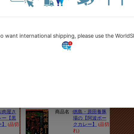
 霧島
こつベー
商品名 :
【北海道ポーク
島神話豚
カレー】
(品切
】
(品切
れ)
価格 :
421円（税込）
税込）
桃豚カレ
商品名 :
やんばる島豚
辛口
(品切
【あぐーカレ
ー】
(品切れ)
税込）
価格 :
600円（税込）
お肉屋さ
商品名 :
徳島・原田養豚
レー【黒
場の【阿波ポー
ー】
(品切
クカレー】
(品切
れ)