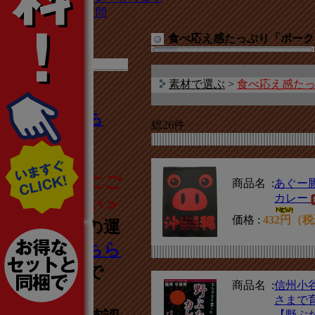
よくあるご質問
食べ応え感たっぷり「ポーク
素材で選ぶ
>
食べ応え感た
新商品はこち
総26件
ら！
＜偽サイトにご
商品名 :
あぐー
カレー
注意ください＞
価格 :
432円（
地カレー家の運
営店舗は
こちら
の店舗のみで
商品名 :
信州小
す。
さまで
【野ぶ