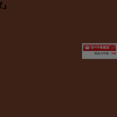
家』
現在の中身：
0点