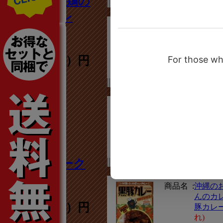
人”【比内地鶏の
秋田美人カレ
商品名 :
鹿児島
ー】
【とん
スの霧
カレー
594円（税込）円
れ)
価格 :
648円（
2
商品名 :
秋田【
ー】中
れ)
価格 :
594円（
あぐー豚ポーク
カレー
商品名 :
沖縄の
んのカ
432円（税込）円
豚カレ
れ)