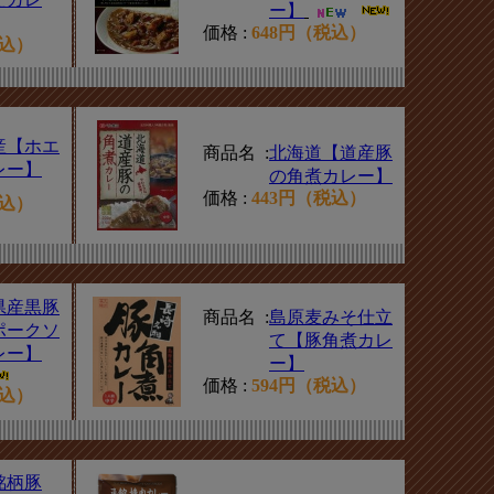
ー】
価格 :
648円（税込）
税込）
産【ホエ
商品名 :
北海道【道産豚
レー】
の角煮カレー】
価格 :
443円（税込）
税込）
県産黒豚
商品名 :
島原麦みそ仕立
ポークソ
て【豚角煮カレ
レー】
ー】
価格 :
594円（税込）
税込）
銘柄豚