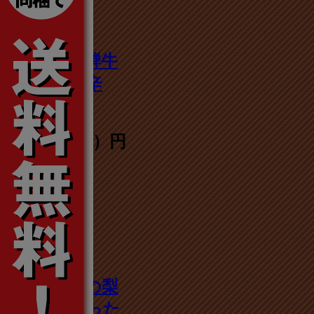
奥美濃【飛騨牛
カレー】中辛
250g
948円（税込）円
5
荒尾市特産の梨
を贅沢に使った