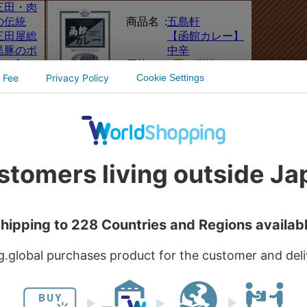
三田・肉
の伝統
商品名 :
五島軒
三田屋総
【函館カレー】
黒豚のポ
中辛
価格 :
450円（税込）
レー】
税込）
【函館カ
商品名 :
五島軒【函館カ
甘口
レー】辛口
税込）
価格 :
450円（税込）
 究極の
商品名 :
【曼荼羅札幌ス
ーズ
ープカレー】と
の函館カ
ろとろポーク角
中辛
煮
税込）
価格 :
1,080円（税込）