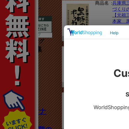
商品名 :
兵庫県
TVで紹介されまし
づくり
た！
【元祖
本家 
ークカ
価格 :
674円（
1月人気ランキング
（1/1～1/31集
計）
商品名 :
五島軒
レー】
1
価格 :
450円（
商品名 :
五島軒
味シリ
“食べればアナ
【究極
レー】
タも秋田美
価格 :
540円（