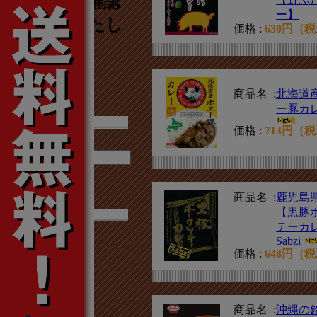
店舗名のご確認
ー】
をお願いいたし
価格 :
630円（
ます。
商品名 :
北海道
ー豚カ
価格 :
713円（
検索する
商品名 :
鹿児島
【黒豚
テーカ
Sabzi
価格 :
648円（
北海道エリア
東北エリア
北陸エリア
商品名 :
沖縄の