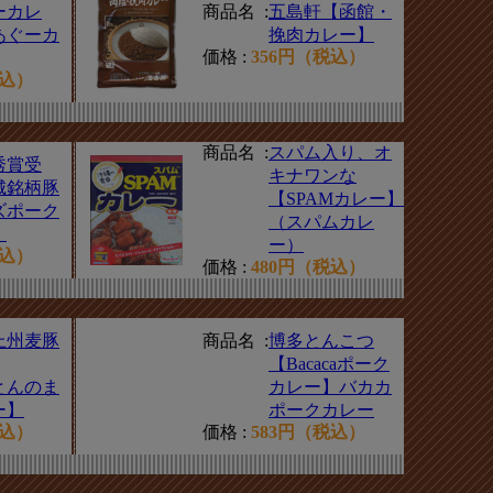
ーカレ
商品名 :
五島軒【函館・
あぐーカ
挽肉カレー】
価格 :
356円（税込）
税込）
商品名 :
スパム入り、オ
秀賞受
キナワンな
城銘柄豚
【SPAMカレー】
ズポーク
（スパムカレ
】
ー）
税込）
価格 :
480円（税込）
上州麦豚
商品名 :
博多とんこつ
【Bacacaポーク
とんのま
カレー】バカカ
ー】
ポークカレー
税込）
価格 :
583円（税込）