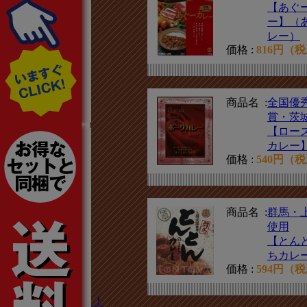
甲信越エリア
【あぐ
ー】（
関東エリア
レー）
東海エリア
価格 :
816円（
関西エリア
中国エリア
商品名 :
全国優
四国エリア
賞・茨
九州エリア
【ロー
カレー
沖縄エリア
価格 :
540円（
海外エリア
セット商品
商品名 :
群馬・
その他
使用
素材で選ぶ
【とん
ちカレ
辛さで選ぶ
価格 :
594円（
ルーで選ぶ
カレーじゃないよ！