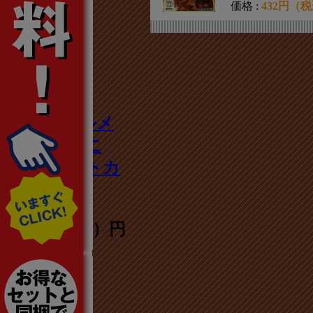
価格 :
432円（
3
埼玉B級グルメ
が全国No.1に
【北本トマトカ
レー】
640円（税込）円
4