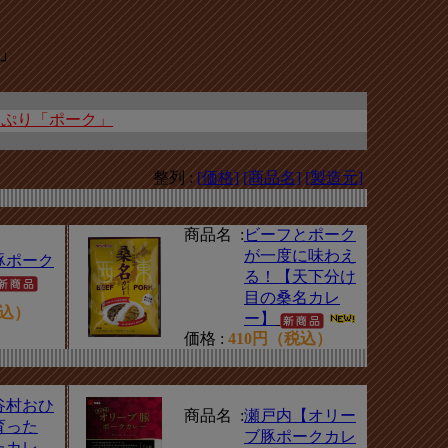
」
っぷり「ポーク」
整列 :
[価格]
[商品名]
[製造元]
商品名 :
ビーフとポーク
が一度に味わえ
豚ポーク
る！【天下分け
目の桑名カレ
税込）
ー】
価格 :
410円（税込）
谷村おひ
商品名 :
瀬戸内【オリー
育った
ブ豚ポークカレ
たカレ