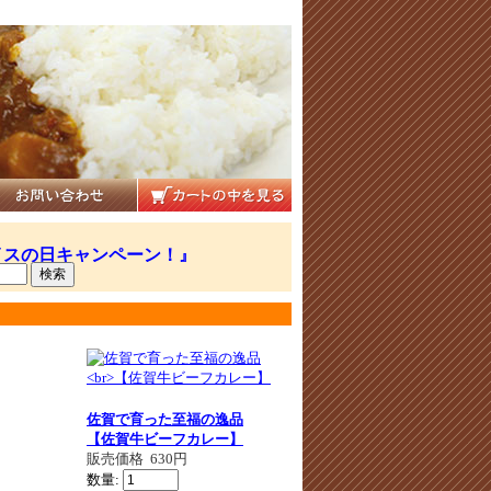
佐賀で育った至福の逸品
【佐賀牛ビーフカレー】
販売価格
630円
数量: