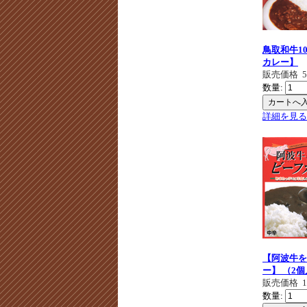
鳥取和牛1
カレー】
販売価格
数量:
詳細を見る
【阿波牛を
ー】 （2
販売価格
数量: