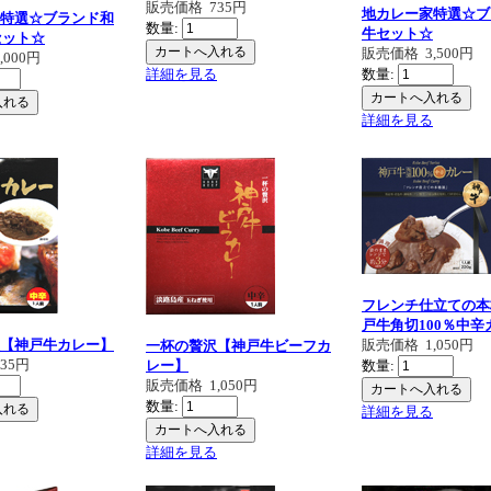
販売価格
735円
地カレー家特選☆ブ
特選☆ブランド和
数量:
牛セット☆
セット☆
販売価格
3,500円
5,000円
詳細を見る
数量:
詳細を見る
フレンチ仕立ての本
戸牛角切100％中辛
【神戸牛カレー】
販売価格
1,050円
一杯の贅沢【神戸牛ビーフカ
735円
レー】
数量:
販売価格
1,050円
数量:
詳細を見る
詳細を見る