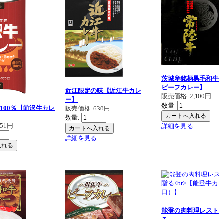
茨城産銘柄黒毛和牛
ビーフカレー】
近江限定の味【近江牛カレ
販売価格
2,100円
ー】
数量:
100％【前沢牛カレ
販売価格
630円
数量:
651円
詳細を見る
詳細を見る
能登の肉料理レスト