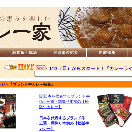
ージ
>
『ブランド牛カレー特集』
日本を代表するブランド牛
三重・霜降り本舗の【松阪牛
カレー】