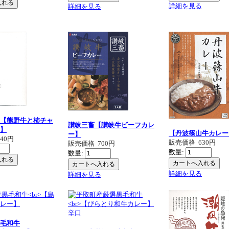
詳細を見る
詳細を見る
【熊野牛と柿チャ
讃岐三畜【讃岐牛ビーフカレ
】
【丹波篠山牛カレー
ー】
840円
販売価格
630円
販売価格
700円
数量:
数量:
詳細を見る
詳細を見る
毛和牛