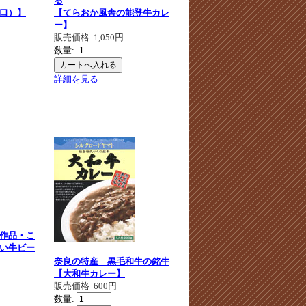
る
口）】
【てらおか風舎の能登牛カレ
ー】
販売価格
1,050円
数量:
詳細を見る
作品・こ
い牛ビー
奈良の特産 黒毛和牛の銘牛
【大和牛カレー】
販売価格
600円
数量: