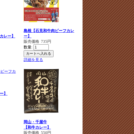
島根【石見和牛肉ビーフカレ
カレー】
ー】
販売価格
735円
数量:
詳細を見る
ー】
岡山・千屋牛
【和牛カレー】
販売価格
550円