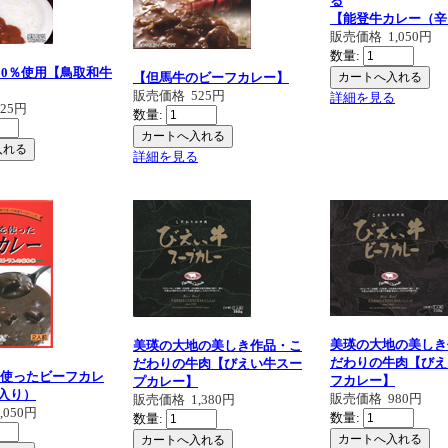
る
【能登牛カレー（辛
販売価格
1,050円
数量:
00％使用【鳥取和牛
【但馬牛のビーフカレー】
販売価格
525円
詳細を見る
525円
数量:
詳細を見る
美瑛の大地の美しき
美瑛の大地の美しき作品・こ
だわりの牛肉【びえ
だわりの牛肉【びえい牛スー
使ったビーフカレ
フカレー】
プカレー】
個入り）
販売価格
980円
販売価格
1,380円
1,050円
数量:
数量: