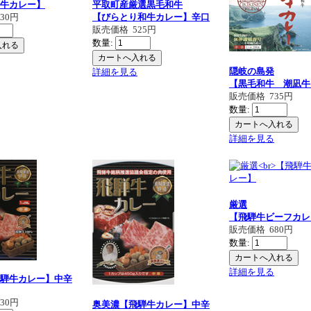
牛カレー】
平取町産厳選黒毛和牛
630円
【びらとり和牛カレー】辛口
販売価格
525円
数量:
隠岐の島発
詳細を見る
【黒毛和牛 潮凪牛
販売価格
735円
数量:
詳細を見る
厳選
【飛騨牛ビーフカレ
販売価格
680円
数量:
詳細を見る
騨牛カレー】中辛
630円
奥美濃【飛騨牛カレー】中辛