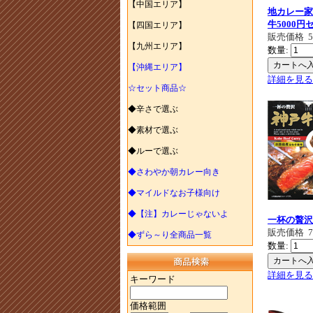
【中国エリア】
地カレー家
牛5000円
【四国エリア】
販売価格
【九州エリア】
数量:
【沖縄エリア】
詳細を見る
☆セット商品☆
◆辛さで選ぶ
◆素材で選ぶ
◆ルーで選ぶ
◆さわやか朝カレー向き
◆マイルドなお子様向け
◆【注】カレーじゃないよ
一杯の贅沢
販売価格
◆ずら～り全商品一覧
数量:
詳細を見る
キーワード
価格範囲