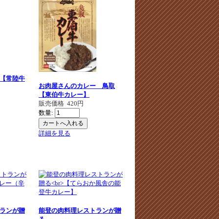
【常陸牛
お肉屋さんのカレー 鳥取
【東伯牛カレー】
販売価格
420円
数量:
詳細を見る
ランが贈
能登の肉料理レストランが贈