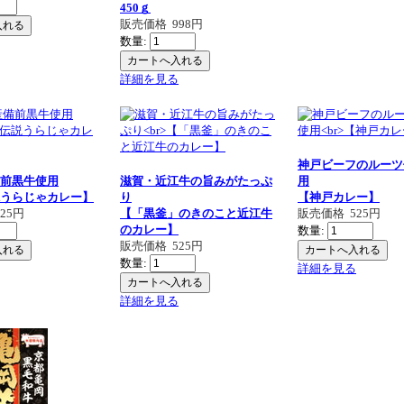
450ｇ
販売価格
998円
数量:
詳細を見る
神戸ビーフのルーツ
前黒牛使用
滋賀・近江牛の旨みがたっぷ
用
うらじゃカレー】
り
【神戸カレー】
525円
【「黒釜」のきのこと近江牛
販売価格
525円
のカレー】
数量:
販売価格
525円
数量:
詳細を見る
詳細を見る