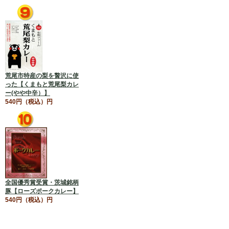
荒尾市特産の梨を贅沢に使
った【くまもと荒尾梨カレ
ー(やや中辛）】
540円（税込）円
全国優秀賞受賞・茨城銘柄
豚【ローズポークカレー】
540円（税込）円