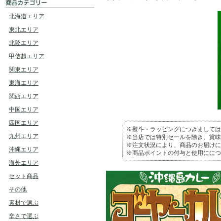
北海道エリア
東北エリア
北陸エリア
甲信越エリア
関東エリア
東海エリア
関西エリア
中国エリア
四国エリア
※熨斗・ラッピングにつきましては
九州エリア
※当店では特別セールを除き、賞味
※注文状況により、商品のお届けに
沖縄エリア
※商品ポイントの付与と使用ににつ
海外エリア
セット商品
その他
素材で選ぶ
辛さで選ぶ