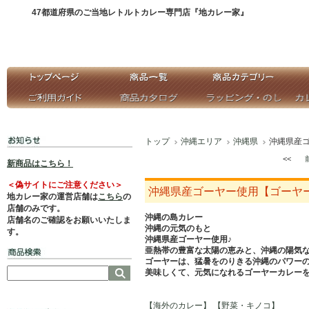
47都道府県のご当地レトルトカレー専門店『地カレー家』
トップ
沖縄エリア
沖縄県
沖縄県産
<<
新商品はこちら！
＜偽サイトにご注意ください＞
沖縄県産ゴーヤー使用【ゴーヤ
地カレー家の運営店舗は
こちら
の
店舗のみです。
沖縄の島カレー
店舗名のご確認をお願いいたしま
沖縄の元気のもと
す。
沖縄県産ゴーヤー使用♪
亜熱帯の豊富な太陽の恵みと、沖縄の陽気
ゴーヤーは、猛暑をのりきる沖縄のパワー
美味しくて、元気になれるゴーヤーカレー
【海外のカレー】
【野菜・キノコ】