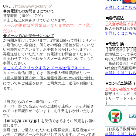
http://www.g-curry.jp/
URL
：
≫詳しくはこち
◆お電話でのお問合せについて
営業時間（10:00～17:00）
■銀行振込
※土日祝はお休みさせていただきます。
ご入金が確認でき
メールの返信は翌営業日となりますので、ご了承く
振込手数料はお客
ださい。
≫詳しくはこち
◆メールでのお問合せについて
24時間お受けしております。2営業日経って弊社よりメー
■代金引換
ル返信のない場合は、何らかの都合で通信が届いていな
い可能性がございます。お手数をおかけいたしますが、
【運送会社】佐川
再度送信していただくか、お電話でお問合せください。
送地域によって異
※あわせて下記（当店からのメール送信について）もご
●お支払総額は以
参照ください。
「商品代金合計＋送
≫こちらをクリックするとメール送信できます。
●代金は商品配送
≫詳しくはこち
※メール送信に際しては、当社個人情報保護ポリシー
（個人情報保護方針・個人情報保護のための行動指針）
についてをご確認を頂き、ご同意の上、送信をお願いし
■コンビニ決済
ます。
ご入金が確認でき
最寄りのコンビニ
ミリーマート・セ
〔当店からのメール送信について〕
す。
サーバー側にて当店からのご連絡が迷惑メールと判断さ
れている可能性がございます。お手数をおかけいたしま
すが、
info@g-curry.jp
【
】を受信できるように設定をお願い
致します。
（お振込手数料20
当店では、ご購入いただいたお客様全員に発送通知メー
≫詳しくはこち
ル等、ご連絡メールをお送りしております。 メールで連