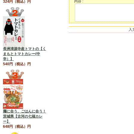
内容 :
324円（税込）円
入
長洲清源寺産トマトの【く
まもとトマトカレー(中
辛）】
540円（税込）円
麺に合う、ごはんに合う！
茨城県【古河の七福カレ
ー】
648円（税込）円