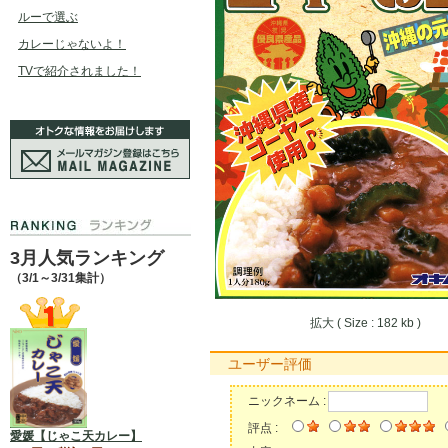
ルーで選ぶ
カレーじゃないよ！
TVで紹介されました！
3月人気ランキング
（3/1～3/31集計）
拡大 ( Size : 182 kb )
ユーザー評価
ニックネーム :
評点 :
愛媛【じゃこ天カレー】