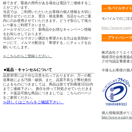
絡できず、緊急の用件がある場合は電話でご連絡するこ
とがございます。
― モバイルサイト
当店では、ご利用いただいたお客様の個人情報を大切に
管理させていただき、受注・発送業務、当店からのご案
モバイルでのご注
内にのみ使用させていただきます。どうぞ安心して地カ
レー家をご利用下さいませ。
http://www.g-curry.
メールマガジンにて、新商品やお得なキャンペーン情報
をお知らせしております。
― プライバシーマ
当店のメールマガジン購読を希望される方は会員登録ペ
ージにて、メルマガ配信を「希望する」にチェックをお
願いいたします。
株式会社クリエイ
≫こちらからご登録ください。
報経済社会推進協会
ク付与認定事業者
■返品・キャンセルについて
今後もお客様の個
品質管理には十分な注意を払っておりますが、万一の配
送事故による汚損・破損。また、品質不良など弊社責任
によるものにつきましては、商品は捨てず到着後5日以内
までご連絡下さい。 責任を持って対処させていただきま
す。※返品可能な商品につきましては、こちらのページ
をご参照ください。
≫詳しくはこちらをご確認下さい。
個人情報保護ポリ
http://www.g-curry.jp