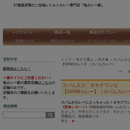
47都道府県のご当地レトルトカレー専門店『地カレー家』
トップ
辛さで選ぶ
辛さ★
スパム入
【SPAMカレー】（スパムカレー）
新商品はこちら！
<<
＜偽サイトにご注意ください＞
地カレー家の運営店舗は
こちら
の
スパム入り、オキナワンな
店舗のみです。
【SPAMカレー】（スパムカレ
店舗名のご確認をお願いいたしま
す。
スパムがカレーに入っちゃった！オキナワ
《実食レポート》
沖縄名物SPAMハムが入
きました。中辛とのことですが、辛さとい
雰囲気の、南国風味です。
辛さ：
★