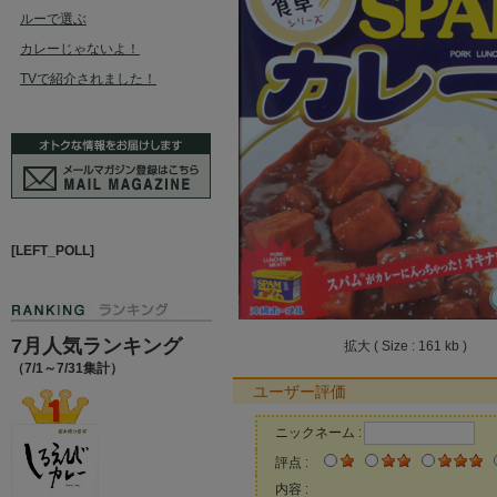
ルーで選ぶ
カレーじゃないよ！
TVで紹介されました！
[LEFT_POLL]
7月人気ランキング
拡大 ( Size : 161 kb )
（7/1～7/31集計）
ユーザー評価
ニックネーム :
評点 :
内容 :