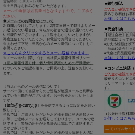
営業時間（10:00～17:00）
■銀行振込
※土日祝はお休みさせていただきます。
ご入金が確認でき
メールの返信は翌営業日となりますので、ご了承く
振込手数料はお客
ださい。
≫詳しくはこち
◆メールでのお問合せについて
24時間お受けしております。2営業日経って弊社よりメー
■代金引換
ル返信のない場合は、何らかの都合で通信が届いていな
い可能性がございます。お手数をおかけいたしますが、
【運送会社】佐川
再度送信していただくか、お電話でお問合せください。
送地域によって異
※あわせて下記（当店からのメール送信について）もご
●お支払総額は以
参照ください。
「商品代金合計＋送
≫こちらをクリックするとメール送信できます。
●代金は商品配送
≫詳しくはこち
※メール送信に際しては、当社個人情報保護ポリシー
（個人情報保護方針・個人情報保護のための行動指針）
についてをご確認を頂き、ご同意の上、送信をお願いし
■コンビニ決済
ます。
ご入金が確認でき
最寄りのコンビニ
ミリーマート・セ
〔当店からのメール送信について〕
す。
サーバー側にて当店からのご連絡が迷惑メールと判断さ
れている可能性がございます。お手数をおかけいたしま
すが、
info@g-curry.jp
【
】を受信できるように設定をお願い
致します。
（お振込手数料20
当店では、ご購入いただいたお客様全員に発送通知メー
≫詳しくはこち
ル等、ご連絡メールをお送りしております。 メールで連
絡できず、緊急の用件がある場合は電話でご連絡するこ
とがございます。
― モバイルサイト
当店では、ご利用いただいたお客様の個人情報を大切に