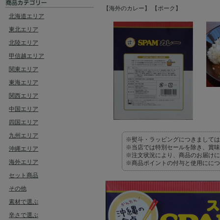
【海外のカレー】
【ポーク】
北海道エリア
東北エリア
北陸エリア
甲信越エリア
関東エリア
東海エリア
関西エリア
中国エリア
四国エリア
九州エリア
※熨斗・ラッピングにつきましては
※当店では特別セールを除き、賞味
沖縄エリア
※注文状況により、商品のお届けに
海外エリア
※商品ポイントの付与と使用ににつ
セット商品
その他
素材で選ぶ
辛さで選ぶ