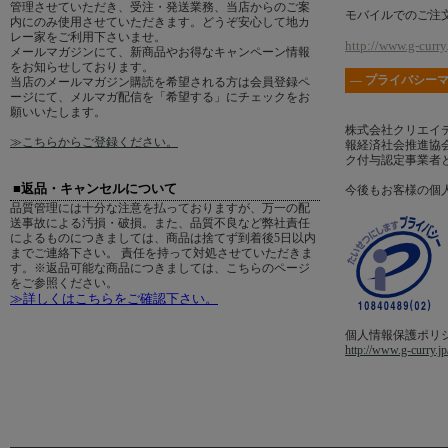
管理させていただき、受注・発送業務、当店からのご案
モバイルでのご注
内にのみ使用させていただきます。どうぞ安心して地カ
レー家をご利用下さいませ。
http://www.g-curry.
メールマガジンにて、新商品やお得なキャンペーン情報
をお知らせしております。
― プライバシーマ
当店のメールマガジン購読を希望される方は会員登録ペ
ージにて、メルマガ配信を「希望する」にチェックをお
願いいたします。
株式会社クリエイ
≫こちらからご登録ください。
報経済社会推進協会
ク付与認定事業者
■返品・キャンセルについて
今後もお客様の個
品質管理には十分な注意を払っておりますが、万一の配
送事故による汚損・破損。また、品質不良など弊社責任
によるものにつきましては、商品は捨てず到着後5日以内
までご連絡下さい。 責任を持って対処させていただきま
す。※返品可能な商品につきましては、こちらのページ
をご参照ください。
≫詳しくはこちらをご確認下さい。
個人情報保護ポリ
http://www.g-curry.jp