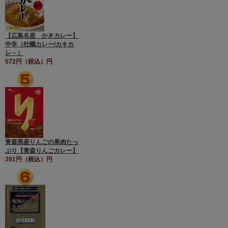
【広島名産 かきカレー】
中辛（牡蠣カレー/カキカ
レ－）
572円（税込）円
青森県産りんごの果肉たっ
ぷり【青森りんごカレー】
391円（税込）円