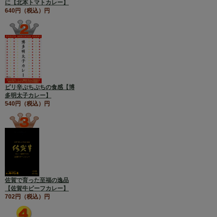
千葉県特産ピーナッツ入り
【ピーナッツカレー】
728円（税込）円
【よこすか海軍カレー（ネ
イビーブルー）】
648円（税込）円