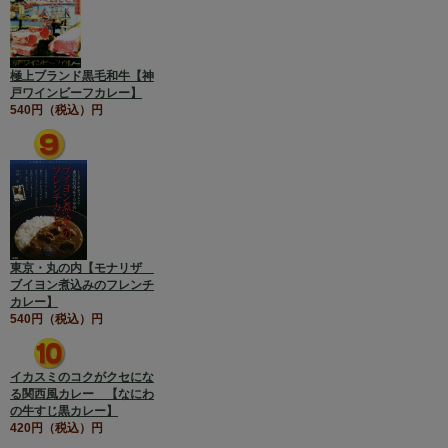
極上ブランド黒毛和牛【神
戸ワインビーフカレー】
540円（税込）円
東京・丸の内【モナリザ
ブイヨン煮込みのフレンチ
カレー】
540円（税込）円
イカスミのコクがクセにな
る関西風カレー 【なにわ
の牛すじ黒カレー】
420円（税込）円