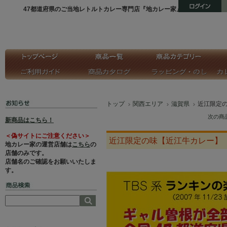
47都道府県のご当地レトルトカレー専門店『地カレー家』
トップ
関西エリア
滋賀県
近江限定
次の商
新商品はこちら！
＜偽サイトにご注意ください＞
近江限定の味【近江牛カレー】
地カレー家の運営店舗は
こちら
の
店舗のみです。
店舗名のご確認をお願いいたしま
す。