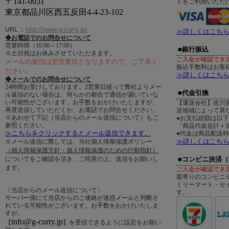
〒141-0031
ドをご利用いただ
東京都品川区西五反田4-4-23-102
http://www.g-curry.jp/
URL
：
≫詳しくはこち
◆お電話でのお問合せについて
営業時間（10:00～17:00）
■銀行振込
※土日祝はお休みさせていただきます。
ご入金が確認でき
メールの返信は翌営業日となりますので、ご了承く
振込手数料はお客
ださい。
≫詳しくはこち
◆メールでのお問合せについて
24時間お受けしております。2営業日経って弊社よりメー
■代金引換
ル返信のない場合は、何らかの都合で通信が届いていな
い可能性がございます。お手数をおかけいたしますが、
【運送会社】佐川
再度送信していただくか、お電話でお問合せください。
送地域によって異
※あわせて下記（当店からのメール送信について）もご
●お支払総額は以
参照ください。
「商品代金合計＋送
≫こちらをクリックするとメール送信できます。
●代金は商品配送
≫詳しくはこち
※メール送信に際しては、当社個人情報保護ポリシー
（個人情報保護方針・個人情報保護のための行動指針）
についてをご確認を頂き、ご同意の上、送信をお願いし
■コンビニ決済
ます。
ご入金が確認でき
最寄りのコンビニ
ミリーマート・セ
〔当店からのメール送信について〕
す。
サーバー側にて当店からのご連絡が迷惑メールと判断さ
れている可能性がございます。お手数をおかけいたしま
すが、
info@g-curry.jp
【
】を受信できるように設定をお願い