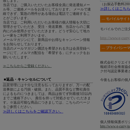
致します。
（お振込手数料20
当店では、ご購入いただいたお客様全員に発送通知メー
≫詳しくはこち
ル等、ご連絡メールをお送りしております。 メールで連
絡できず、緊急の用件がある場合は電話でご連絡するこ
とがございます。
― モバイルサイト
当店では、ご利用いただいたお客様の個人情報を大切に
管理させていただき、受注・発送業務、当店からのご案
モバイルでのご注
内にのみ使用させていただきます。どうぞ安心して地カ
レー家をご利用下さいませ。
http://www.g-curry.
メールマガジンにて、新商品やお得なキャンペーン情報
をお知らせしております。
― プライバシーマ
当店のメールマガジン購読を希望される方は会員登録ペ
ージにて、メルマガ配信を「希望する」にチェックをお
願いいたします。
株式会社クリエイ
≫こちらからご登録ください。
報経済社会推進協会
ク付与認定事業者
■返品・キャンセルについて
今後もお客様の個
品質管理には十分な注意を払っておりますが、万一の配
送事故による汚損・破損。また、品質不良など弊社責任
によるものにつきましては、商品は捨てず到着後5日以内
までご連絡下さい。 責任を持って対処させていただきま
す。※返品可能な商品につきましては、こちらのページ
をご参照ください。
≫詳しくはこちらをご確認下さい。
個人情報保護ポリ
http://www.g-curry.jp