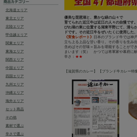
北海道エリア
優美な琵琶湖と、豊かな緑の山々で
東北エリア
育てられた近江牛は近江の人々の自慢です
北陸エリア
びわ湖の東に位置する湖東平野にて、清ら
ドです。その近江牛をぜいたくに使用した
甲信越エリア
《実食レポート》
日本のブランド牛では神
立ち上る上品な甘い香り。その香りを生み
関東エリア
含めばその甘味＝旨みを堪能することがで
東海エリア
まいます（笑） かつては将軍家や幕府に
辛さ：
★★
関西エリア
中国エリア
【滋賀県のカレー】
【ブランド牛カレー特
四国エリア
九州エリア
沖縄エリア
海外エリア
セット商品
その他
素材で選ぶ
辛さで選ぶ