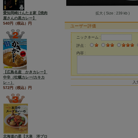
愛知岡崎けんたま家【焼肉
拡大 ( Size : 239 kb )
屋さんの黒カレー】
540円（税込）円
ユーザー評価
ニックネーム :
評点 :
内容 :
【広島名産 かきカレー】
中辛（牡蠣カレー/カキカ
入
レ－）
572円（税込）円
北海道の星【大泉 洋プロ