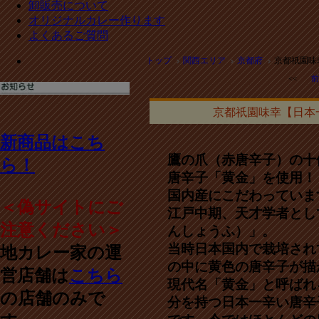
卸販売について
オリジナルカレー作ります
よくあるご質問
トップ
関西エリア
京都府
京都祇園味
<<
前
京都祇園味幸【日本
新商品はこち
鷹の爪（赤唐辛子）の十
ら！
唐辛子「黄金」を使用！
国内産にこだわっていま
＜偽サイトにご
江戸中期、天才学者とし
注意ください＞
んしょうふ）」。
当時日本国内で栽培され
地カレー家の運
の中に黄色の唐辛子が描
営店舗は
こちら
現代名「黄金」と呼ばれ
の店舗のみで
分を持つ日本一辛い唐辛