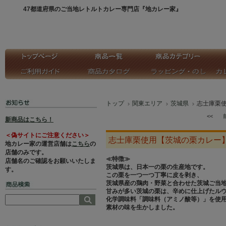
47都道府県のご当地レトルトカレー専門店『地カレー家』
トップ
関東エリア
茨城県
志士庫栗
<<
新商品はこちら！
＜偽サイトにご注意ください＞
志士庫栗使用【茨城の栗カレー
地カレー家の運営店舗は
こちら
の
店舗のみです。
≪特徴≫
店舗名のご確認をお願いいたしま
茨城県は、日本一の栗の生産地です。
す。
この栗を一つ一つ丁寧に皮を剥き、
茨城県産の鶏肉・野菜と合わせた茨城ご当
甘みが多い茨城の栗は、辛めに仕上げたル
化学調味料「調味料（アミノ酸等）」を使
素材の味を生かしました。