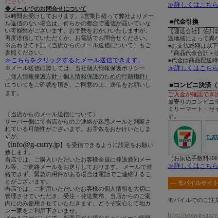
ださい。
≫詳しくはこち
◆メールでのお問合せについて
24時間お受けしております。2営業日経って弊社よりメー
■代金引換
ル返信のない場合は、何らかの都合で通信が届いていな
い可能性がございます。お手数をおかけいたしますが、
【運送会社】佐川
再度送信していただくか、お電話でお問合せください。
送地域によって異
※あわせて下記（当店からのメール送信について）もご
●お支払総額は以
参照ください。
「商品代金合計＋送
≫こちらをクリックするとメール送信できます。
●代金は商品配送
≫詳しくはこち
※メール送信に際しては、当社個人情報保護ポリシー
（個人情報保護方針・個人情報保護のための行動指針）
についてをご確認を頂き、ご同意の上、送信をお願いし
■コンビニ決済
ます。
ご入金が確認でき
最寄りのコンビニ
ミリーマート・セ
〔当店からのメール送信について〕
す。
サーバー側にて当店からのご連絡が迷惑メールと判断さ
れている可能性がございます。お手数をおかけいたしま
すが、
info@g-curry.jp
【
】を受信できるように設定をお願い
致します。
（お振込手数料20
当店では、ご購入いただいたお客様全員に発送通知メー
≫詳しくはこち
ル等、ご連絡メールをお送りしております。 メールで連
絡できず、緊急の用件がある場合は電話でご連絡するこ
とがございます。
― モバイルサイト
当店では、ご利用いただいたお客様の個人情報を大切に
管理させていただき、受注・発送業務、当店からのご案
モバイルでのご注
内にのみ使用させていただきます。どうぞ安心して地カ
レー家をご利用下さいませ。
http://www.g-curry.