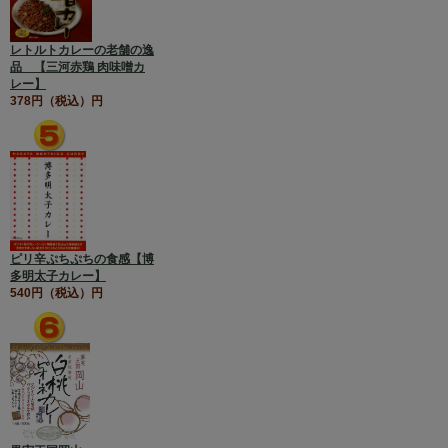
レトルトカレーの老舗の逸
品 【三河赤鶏 肉味噌カ
レー】
378円（税込）円
ピリ辛ぷちぷちの食感【博
多明太子カレー】
540円（税込）円