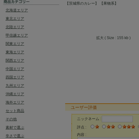
【茨城県のカレー】
【果物系】
北海道エリア
東北エリア
北陸エリア
甲信越エリア
拡大 ( Size : 155 kb )
関東エリア
東海エリア
関西エリア
中国エリア
四国エリア
九州エリア
沖縄エリア
海外エリア
ユーザー評価
セット商品
ニックネーム :
その他
評点 :
素材で選ぶ
内容 :
辛さで選ぶ