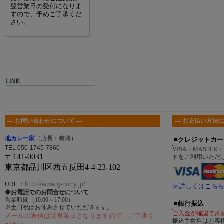
翌営業日の受付になりま
すので、予めご了承くだ
さい。
― お問い合わせについて ―
― お支払い方法に
地カレー家
（店長：有崎）
■クレジットカー
TEL 050-1745-7860
VISA・MASTER・
〒141-0031
ドをご利用いただ
東京都品川区西五反田4-4-23-102
http://www.g-curry.jp/
URL
：
≫詳しくはこち
◆お電話でのお問合せについて
営業時間（10:00～17:00）
■銀行振込
※土日祝はお休みさせていただきます。
ご入金が確認でき
メールの返信は翌営業日となりますので、ご了承く
振込手数料はお客