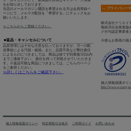
メールマガジンにて、新商品やお得なキャンペーン情報
をお知らせしております。
― プライバシーマ
当店のメールマガジン購読を希望される方は会員登録ペ
ージにて、メルマガ配信を「希望する」にチェックをお
願いいたします。
株式会社クリエイ
≫こちらからご登録ください。
報経済社会推進協会
ク付与認定事業者
■返品・キャンセルについて
今後もお客様の個
品質管理には十分な注意を払っておりますが、万一の配
送事故による汚損・破損。また、品質不良など弊社責任
によるものにつきましては、商品は捨てず到着後5日以内
までご連絡下さい。 責任を持って対処させていただきま
す。※返品可能な商品につきましては、こちらのページ
をご参照ください。
≫詳しくはこちらをご確認下さい。
個人情報保護ポリ
http://www.g-curry.jp
個人情報保護ポリシー
特定商取引法表示
ご利用ガイド
お問い合わせ