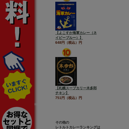
【よこすか海軍カレー（ネ
イビーブルー）】
648円（税込）円
【札幌スープカリー木多郎
チキン】
751円（税込）円
その他の
レトルトカレーランキングは