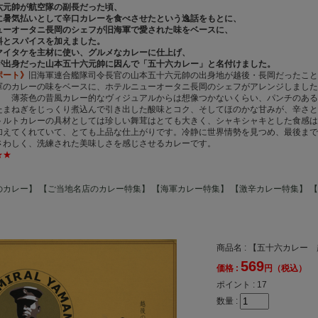
六元帥が航空隊の副長だった頃、
に暑気払いとして辛口カレーを食べさせたという逸話をもとに、
ューオータニ長岡のシェフが旧海軍で愛された味をベースに、
料とスパイスを加えました。
マイタケを主材に使い、グルメなカレーに仕上げ、
が出身だった山本五十六元帥に因んで「五十六カレー」と名付けました。
ポート》
旧海軍連合艦隊司令長官の山本五十六元帥の出身地が越後・長岡だったこと
軍のカレーの味をベースに、ホテルニューオータニ長岡のシェフがアレンジしました
！ 薄茶色の昔風カレー的なヴィジュアルからは想像つかないくらい、パンチのある
たまねぎをじっくり煮込んで引き出した酸味とコク、そしてほのかな甘みが、辛さと
トルトカレーの具材としては珍しい舞茸はとても大きく、シャキシャキとした食感は
加えてくれていて、とても上品な仕上がりです。冷静に世界情勢を見つめ、最後まで
さわしく、洗練された美味しさを感じさせるカレーです。
★★
のカレー】
【ご当地名店のカレー特集】
【海軍カレー特集】
【激辛カレー特集】
【
商品名 : 【五十六カレ
569
価格 :
円（税込）
ポイント :
17
数量 :