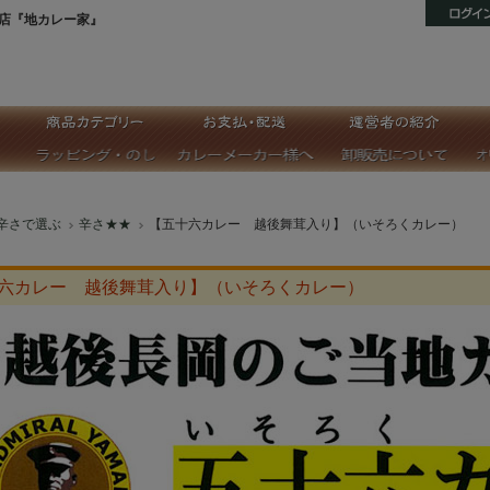
店『地カレー家』
辛さで選ぶ
辛さ★★
【五十六カレー 越後舞茸入り】（いそろくカレー）
六カレー 越後舞茸入り】（いそろくカレー）