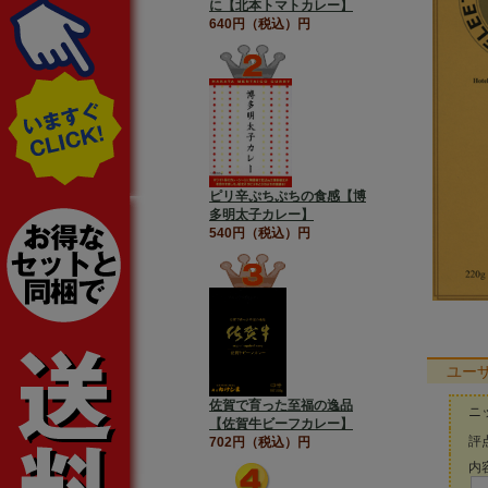
に【北本トマトカレー】
640円（税込）円
ピリ辛ぷちぷちの食感【博
多明太子カレー】
540円（税込）円
ユー
佐賀で育った至福の逸品
ニ
【佐賀牛ビーフカレー】
評点
702円（税込）円
内容