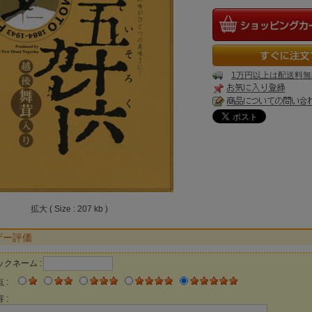
1万円以上は配送料無
拡大 ( Size : 207 kb )
ザー評価
ックネーム :
 :
 :