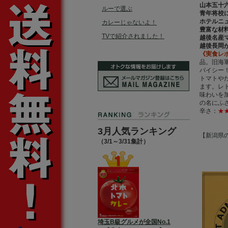
山本五十
ルーで選ぶ
青年将校
ホテルニ
カレーじゃないよ！
豊富な材
TVで紹介されました！
越後名産
越後長岡
《実食レ
品。旧海
パイシー
トマトや
ます。レ
味わいを
の名にふ
辛さ：
★
3月人気ランキング
【新潟県
（3/1～3/31集計）
埼玉B級グルメが全国No.1