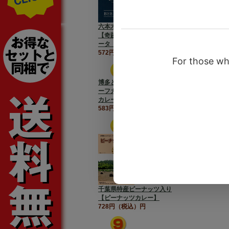
六本木の小さなレストラン
【奇跡のレストラン カシ
ータ ビーフカレー】
572円（税込）円
博多とんこつ【Bacacaビ
ーフカレー】バカカビーフ
カレー
583円（税込）円
千葉県特産ピーナッツ入り
【ピーナッツカレー】
728円（税込）円