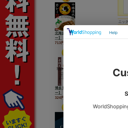
ニッ
赤木
北海道【十勝清水牛カレ
ー】
713円（税込）円
博多 華味鳥【手羽元カレ
ー】
324円（税込）円