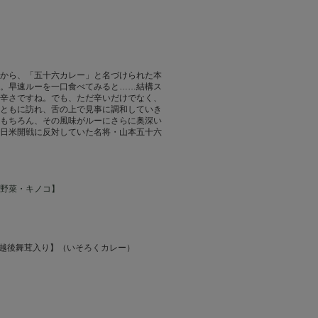
から、「五十六カレー」と名づけられた本
。早速ルーを一口食べてみると……結構ス
辛さですね。でも、ただ辛いだけでなく、
ともに訪れ、舌の上で見事に調和していき
もちろん、その風味がルーにさらに奥深い
日米開戦に反対していた名将・山本五十六
野菜・キノコ】
ー 越後舞茸入り】（いそろくカレー）