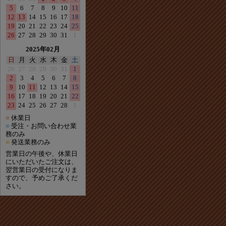
5
6
7
8
9
10
11
12
13
14
15
16
17
18
19
20
21
22
23
24
25
26
27
28
29
30
31
1
2025年02月
日
月
火
水
木
金
土
26
27
28
29
30
31
1
2
3
4
5
6
7
8
9
10
11
12
13
14
15
16
17
18
19
20
21
22
23
24
25
26
27
28
1
■
休業日
■
受注・お問い合わせ業
務のみ
■
発送業務のみ
営業日の午後や、休業日
にいただいたご注文は、
翌営業日の受付になりま
すので、予めご了承くだ
さい。