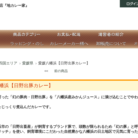
店『地カレー家』
四国エリア
愛媛県
愛媛八幡浜【日野出豚カレー】
<<
前の商品
幡浜【日野出豚カレー】
育った「幻の豚肉・日野出豚」を「八幡浜産みかんジュース」に漬け込むことでやわ
をじっくり煮込んだカレーです。
浜市の「日野出畜産」が飼育するブランド豚で、頭数が限られるため「幻の豚」と呼
リッチ」を使い、飼育環境にこだわった自然豊かな八幡浜の日土地区で元気に育った