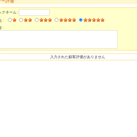
ザー評価
ックネーム :
 :
 :
入力された顧客評価がありません