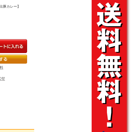
野出豚カレー】
料