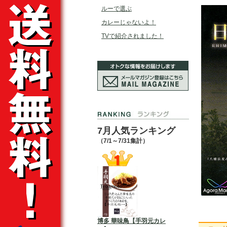
ルーで選ぶ
カレーじゃないよ！
TVで紹介されました！
7月人気ランキング
（7/1～7/31集計）
博多 華味鳥【手羽元カレ