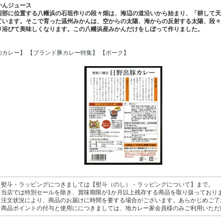
かんジュース
西部に位置する八幡浜の石垣作りの段々畑は、海辺の道沿いから始まり、「耕して天
ています。そこで育った温州みかんは、空からの太陽、海からの反射する太陽、段々
り浴びて美味しくなります。この八幡浜産みかんだけをしぼって作りました。
のカレー】
【ブランド豚カレー特集】
【ポーク】
※熨斗・ラッピングにつきましては
【熨斗（のし）・ラッピングについて】
まで。
※当店では特別セールを除き、賞味期限が1か月以上残存する商品を取り扱っており
※注文状況により、商品のお届けに時間を要する場合がございます。あらかじめご了
※商品ポイントの付与と使用ににつきましては、地カレー家会員様のみご利用いただ