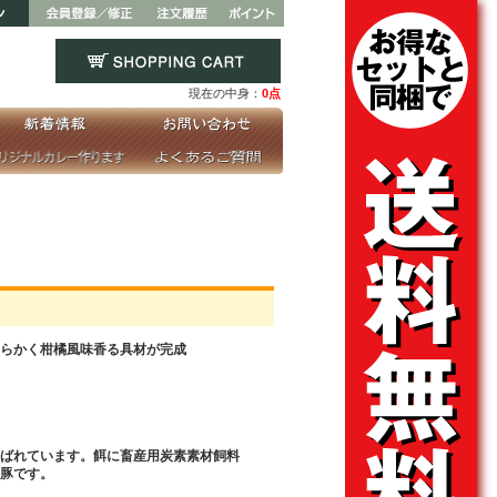
現在の中身：
0点
らかく柑橘風味香る具材が完成
ばれています。餌に畜産用炭素素材飼料
豚です。