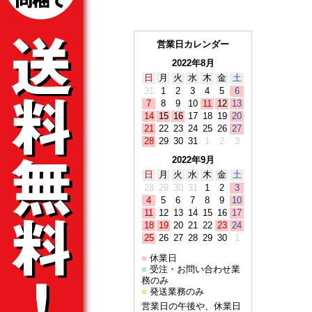
営業日カレンダー
2022年8月
日
月
火
水
木
金
土
31
1
2
3
4
5
6
7
8
9
10
11
12
13
14
15
16
17
18
19
20
21
22
23
24
25
26
27
28
29
30
31
1
2
3
2022年9月
日
月
火
水
木
金
土
28
29
30
31
1
2
3
4
5
6
7
8
9
10
11
12
13
14
15
16
17
18
19
20
21
22
23
24
25
26
27
28
29
30
1
休業日
■
受注・お問い合わせ業
■
務のみ
発送業務のみ
■
営業日の午後や、休業日