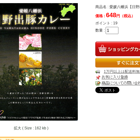
商品名 : 愛媛八幡浜【日
648
価格 :
円（税込）
ポイント :
19
数量 :
1万円以上は配送料無
拡大 ( Size : 162 kb )