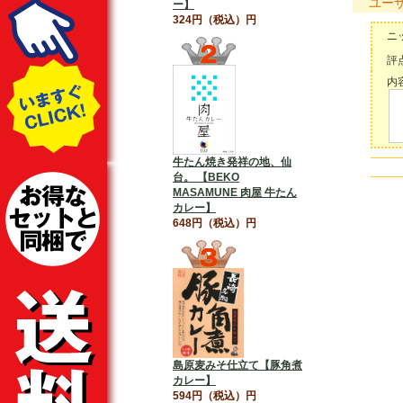
ユー
ー】
324円（税込）円
ニ
評点
内容
牛たん焼き発祥の地、仙
台。 【BEKO
MASAMUNE 肉屋 牛たん
カレー】
648円（税込）円
島原麦みそ仕立て【豚角煮
カレー】
594円（税込）円