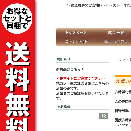
47都道府県のご当地レトルトカレー専門
トップ
新商品はこちら！
＜偽サイトにご注意ください＞
愛媛八
地カレー家の運営店舗は
こちら
の
店舗のみです。
八幡浜で
店舗名のご確認をお願いいたしま
す。
この豚肉
日野出豚
愛媛八幡
「ネッカ