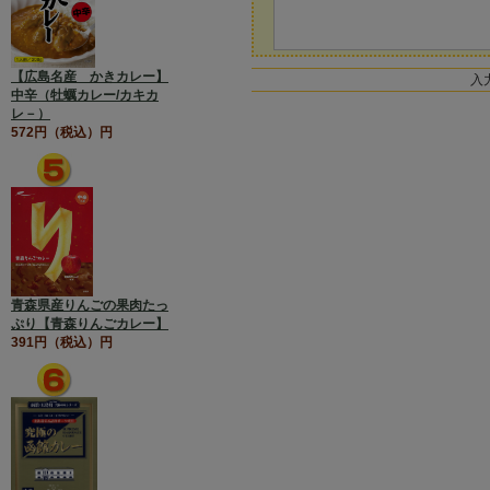
【広島名産 かきカレー】
入
中辛（牡蠣カレー/カキカ
レ－）
572円（税込）円
青森県産りんごの果肉たっ
ぷり【青森りんごカレー】
391円（税込）円