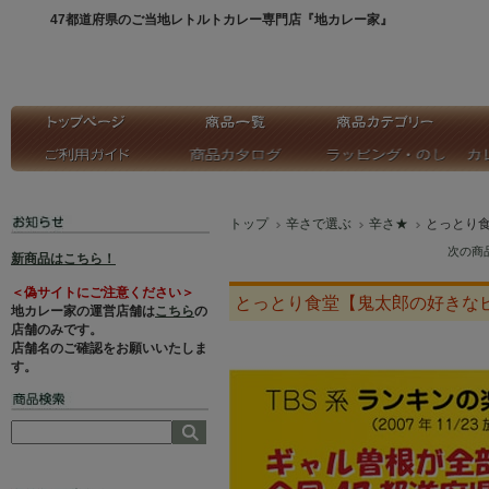
47都道府県のご当地レトルトカレー専門店『地カレー家』
トップ
辛さで選ぶ
辛さ★
とっとり
次の商
新商品はこちら！
＜偽サイトにご注意ください＞
とっとり食堂【鬼太郎の好きな
地カレー家の運営店舗は
こちら
の
店舗のみです。
店舗名のご確認をお願いいたしま
す。