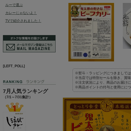
ルーで選ぶ
カレーじゃないよ！
TVで紹介されました！
[LEFT_POLL]
※熨斗・ラッピングにつきましては
※当店では特別セールを除き、賞味
※注文状況により、商品のお届けに
※商品ポイントの付与と使用ににつ
7月人気ランキング
（7/1～7/31集計）