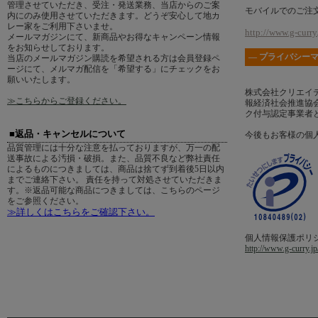
管理させていただき、受注・発送業務、当店からのご案
モバイルでのご注
内にのみ使用させていただきます。どうぞ安心して地カ
レー家をご利用下さいませ。
http://www.g-curry.
メールマガジンにて、新商品やお得なキャンペーン情報
をお知らせしております。
― プライバシーマ
当店のメールマガジン購読を希望される方は会員登録ペ
ージにて、メルマガ配信を「希望する」にチェックをお
願いいたします。
株式会社クリエイ
≫こちらからご登録ください。
報経済社会推進協会
ク付与認定事業者
■返品・キャンセルについて
今後もお客様の個
品質管理には十分な注意を払っておりますが、万一の配
送事故による汚損・破損。また、品質不良など弊社責任
によるものにつきましては、商品は捨てず到着後5日以内
までご連絡下さい。 責任を持って対処させていただきま
す。※返品可能な商品につきましては、こちらのページ
をご参照ください。
≫詳しくはこちらをご確認下さい。
個人情報保護ポリ
http://www.g-curry.jp