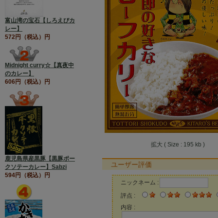
富山湾の宝石【しろえびカ
レー】
572円（税込）円
Midnight curry☆【真夜中
のカレー】
606円（税込）円
拡大 ( Size : 195 kb )
鹿児島県産黒豚【黒豚ポー
ユーザー評価
クソテーカレー】Sabzi
594円（税込）円
ニックネーム :
評点 :
内容 :