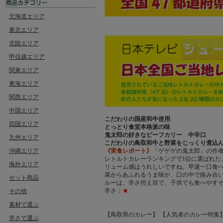
北海道エリア
東北エリア
北陸エリア
甲信越エリア
関東エリア
東海エリア
関西エリア
中国エリア
こだわりの国産和牛使用
四国エリア
とっとり食堂本格派の味
鬼太郎の好きなビーフカリー 中辛口
九州エリア
こだわりの鳥取和牛と野菜をじっくり煮込
沖縄エリア
《実食レポート》
「ゲゲゲの鬼太郎」の作
レトルトカレーランキングで
1
位に選ばれた
海外エリア
リューム感はうれしいですね。早速一口食
菜からあふれるうま味が、口の中で絡み合
セット商品
ルーは、辛さ控え目で、子供でも食べやす
辛さ：
★
その他
素材で選ぶ
【鳥取県のカレー】
【人気者のカレー特集
辛さで選ぶ