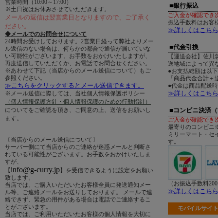
営業時間（10:00～17:00）
■銀行振込
※土日祝はお休みさせていただきます。
ご入金が確認でき
メールの返信は翌営業日となりますので、ご了承く
振込手数料はお客
ださい。
≫詳しくはこち
◆メールでのお問合せについて
24時間お受けしております。2営業日経って弊社よりメー
■代金引換
ル返信のない場合は、何らかの都合で通信が届いていな
い可能性がございます。お手数をおかけいたしますが、
【運送会社】佐川
再度送信していただくか、お電話でお問合せください。
送地域によって異
※あわせて下記（当店からのメール送信について）もご
●お支払総額は以
参照ください。
「商品代金合計＋送
≫こちらをクリックするとメール送信できます。
●代金は商品配送
≫詳しくはこち
※メール送信に際しては、当社個人情報保護ポリシー
（個人情報保護方針・個人情報保護のための行動指針）
についてをご確認を頂き、ご同意の上、送信をお願いし
■コンビニ決済
ます。
ご入金が確認でき
最寄りのコンビニ
ミリーマート・セ
〔当店からのメール送信について〕
す。
サーバー側にて当店からのご連絡が迷惑メールと判断さ
れている可能性がございます。お手数をおかけいたしま
すが、
info@g-curry.jp
【
】を受信できるように設定をお願い
致します。
（お振込手数料20
当店では、ご購入いただいたお客様全員に発送通知メー
≫詳しくはこち
ル等、ご連絡メールをお送りしております。 メールで連
絡できず、緊急の用件がある場合は電話でご連絡するこ
とがございます。
― モバイルサイト
当店では、ご利用いただいたお客様の個人情報を大切に