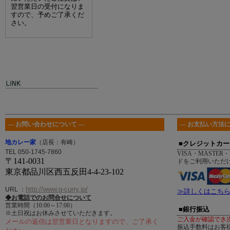
翌営業日の受付になりま
すので、予めご了承くだ
さい。
― お問い合わせについて ―
― お支払い方法に
地カレー家
（店長：有崎）
■クレジットカー
TEL 050-1745-7860
VISA・MASTER・
〒141-0031
ドをご利用いただ
東京都品川区西五反田4-4-23-102
http://www.g-curry.jp/
URL
：
≫詳しくはこち
◆お電話でのお問合せについて
営業時間（10:00～17:00）
■銀行振込
※土日祝はお休みさせていただきます。
ご入金が確認でき
メールの返信は翌営業日となりますので、ご了承く
振込手数料はお客