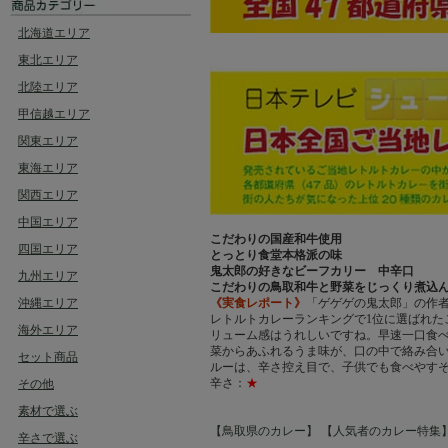
北海道エリア
東北エリア
北陸エリア
甲信越エリア
関東エリア
東海エリア
関西エリア
中国エリア
こだわりの国産和牛使用
四国エリア
とっとり食堂本格派の味
鬼太郎の好きなビーフカリー 中辛口
九州エリア
こだわりの鳥取和牛と野菜をじっくり煮込
沖縄エリア
《実食レポート》
「ゲゲゲの鬼太郎」の作
レトルトカレーランキングで
1
位に選ばれた
海外エリア
リューム感はうれしいですね。早速一口食
菜からあふれるうま味が、口の中で絡み合
セット商品
ルーは、辛さ控え目で、子供でも食べやす
辛さ：
★
その他
素材で選ぶ
【鳥取県のカレー】
【人気者のカレー特集
辛さで選ぶ