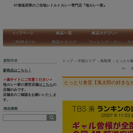
47都道府県のご当地レトルトカレー専門店『地カレー家』
トップ
中国エリア
鳥取県
とっとり
<<
新商品はこちら！
＜偽サイトにご注意ください＞
とっとり食堂【鬼太郎の好きな
地カレー家の運営店舗は
こちら
の
店舗のみです。
店舗名のご確認をお願いいたしま
す。