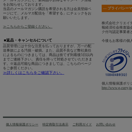
メールマガジンにて、新商品やお得なキャンペーン情報
をお知らせしております。
― プライバシーマ
当店のメールマガジン購読を希望される方は会員登録ペ
ージにて、メルマガ配信を「希望する」にチェックをお
願いいたします。
株式会社クリエイ
≫こちらからご登録ください。
報経済社会推進協会
ク付与認定事業者
■返品・キャンセルについて
今後もお客様の個
品質管理には十分な注意を払っておりますが、万一の配
送事故による汚損・破損。また、品質不良など弊社責任
によるものにつきましては、商品は捨てず到着後5日以内
までご連絡下さい。 責任を持って対処させていただきま
す。※返品可能な商品につきましては、こちらのページ
をご参照ください。
≫詳しくはこちらをご確認下さい。
個人情報保護ポリ
http://www.g-curry.jp
個人情報保護ポリシー
特定商取引法表示
ご利用ガイド
お問い合わせ