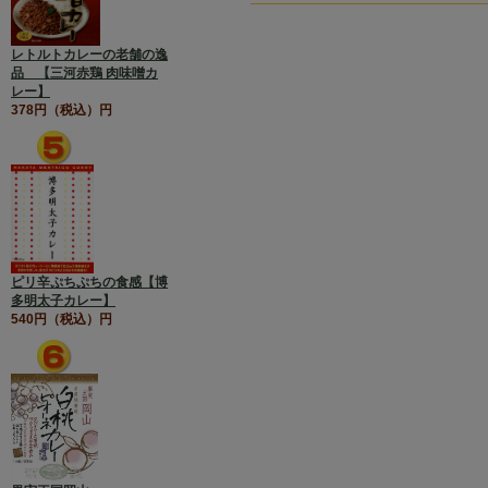
レトルトカレーの老舗の逸
品 【三河赤鶏 肉味噌カ
レー】
378円（税込）円
ピリ辛ぷちぷちの食感【博
多明太子カレー】
540円（税込）円