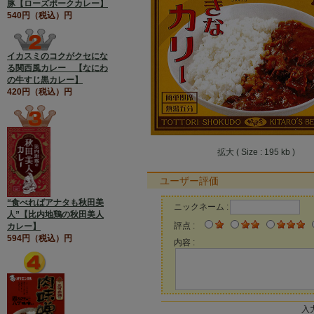
豚【ローズポークカレー】
540円（税込）円
イカスミのコクがクセにな
る関西風カレー 【なにわ
の牛すじ黒カレー】
420円（税込）円
拡大 ( Size : 195 kb )
ユーザー評価
“食べればアナタも秋田美
ニックネーム :
人”【比内地鶏の秋田美人
評点 :
カレー】
594円（税込）円
内容 :
入