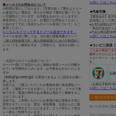
ださい。
≫詳しくはこち
◆メールでのお問合せについて
24時間お受けしております。2営業日経って弊社よりメー
■代金引換
ル返信のない場合は、何らかの都合で通信が届いていな
い可能性がございます。お手数をおかけいたしますが、
【運送会社】佐川
再度送信していただくか、お電話でお問合せください。
送地域によって異
※あわせて下記（当店からのメール送信について）もご
●お支払総額は以
参照ください。
「商品代金合計＋送
≫こちらをクリックするとメール送信できます。
●代金は商品配送
≫詳しくはこち
※メール送信に際しては、当社個人情報保護ポリシー
（個人情報保護方針・個人情報保護のための行動指針）
についてをご確認を頂き、ご同意の上、送信をお願いし
■コンビニ決済
ます。
ご入金が確認でき
最寄りのコンビニ
ミリーマート・セ
〔当店からのメール送信について〕
す。
サーバー側にて当店からのご連絡が迷惑メールと判断さ
れている可能性がございます。お手数をおかけいたしま
すが、
info@g-curry.jp
【
】を受信できるように設定をお願い
致します。
（お振込手数料20
当店では、ご購入いただいたお客様全員に発送通知メー
≫詳しくはこち
ル等、ご連絡メールをお送りしております。 メールで連
絡できず、緊急の用件がある場合は電話でご連絡するこ
とがございます。
― モバイルサイト
当店では、ご利用いただいたお客様の個人情報を大切に
管理させていただき、受注・発送業務、当店からのご案
モバイルでのご注
内にのみ使用させていただきます。どうぞ安心して地カ
レー家をご利用下さいませ。
http://www.g-curry.