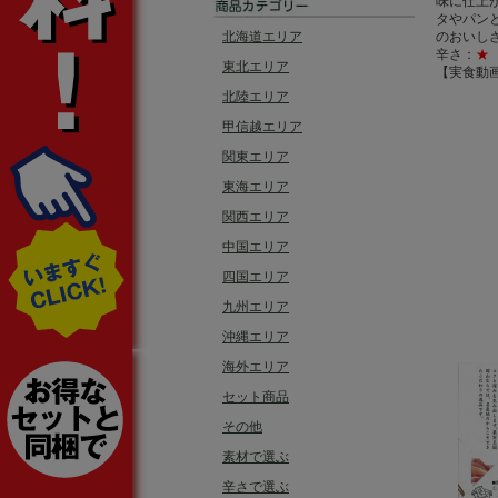
味に仕上
タやパン
北海道エリア
のおいし
辛さ：
★
東北エリア
【実食動
北陸エリア
甲信越エリア
関東エリア
東海エリア
関西エリア
中国エリア
四国エリア
九州エリア
沖縄エリア
海外エリア
セット商品
その他
素材で選ぶ
辛さで選ぶ