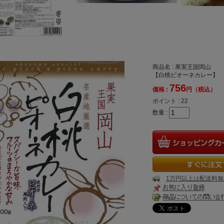
商品名 : 果実王国岡山
【白桃ピオーネカレー】
756
価格 :
円（税込）
ポイント :
22
数量 :
1万円以上は配送料無