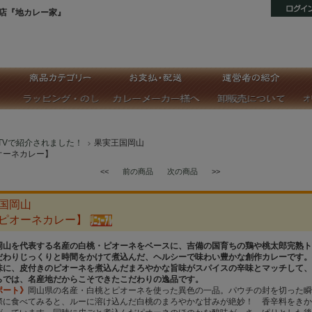
店『地カレー家』
TVで紹介されました！
果実王国岡山
オーネカレー】
<<
前の商品
次の商品
>>
国岡山
ピオーネカレー】
岡山を代表する名産の白桃・ピオーネをベースに、吉備の国育ちの鶏や桃太郎完熟ト
だわりじっくりと時間をかけて煮込んだ、ヘルシーで味わい豊かな創作カレーです。
味に、皮付きのピオーネを煮込んだまろやかな旨味がスパイスの辛味とマッチして、
らでは、名産地だからこそできたこだわりの逸品です。
ポート》
岡山県の名産・白桃とピオーネを使った異色の一品。パウチの封を切った瞬
際に食べてみると、ルーに溶け込んだ白桃のまろやかな甘みが絶妙！ 香辛料をきか