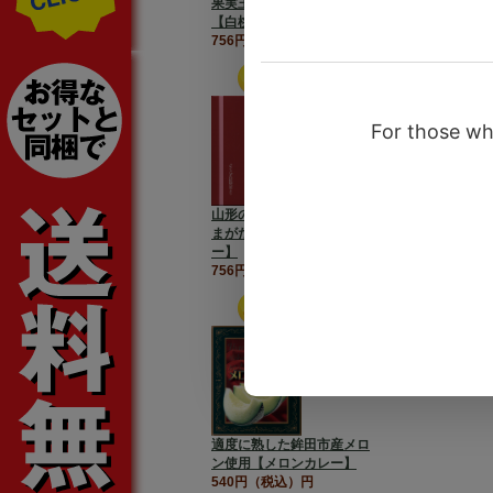
果実王国岡山
【白桃ピオーネカレー】
756円（税込）円
山形の樹になるルビー【や
まがた産 さくらんぼカレ
ー】
756円（税込）円
適度に熟した鉾田市産メロ
ン使用【メロンカレー】
540円（税込）円