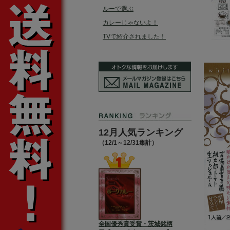
ルーで選ぶ
カレーじゃないよ！
TVで紹介されました！
12月人気ランキング
（12/1～12/31集計）
全国優秀賞受賞・茨城銘柄