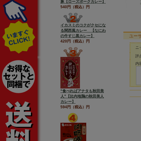
豚【ローズポークカレー】
540円（税込）円
イカスミのコクがクセにな
る関西風カレー 【なにわ
ユー
の牛すじ黒カレー】
420円（税込）円
ニ
評点
内容
“食べればアナタも秋田美
人”【比内地鶏の秋田美人
カレー】
594円（税込）円