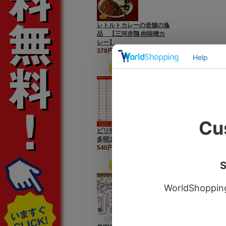
レトルトカレーの老舗の逸
品 【三河赤鶏 肉味噌カ
レー】
378円（税込）円
ピリ辛ぷちぷちの食感【博
多明太子カレー】
540円（税込）円