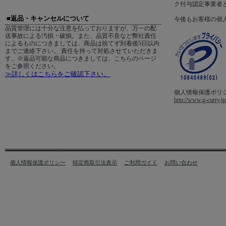
ク付与認定事業者
■返品・キャンセルについて
今後もお客様の個
品質管理には十分な注意を払っておりますが、万一の配
送事故による汚損・破損。また、品質不良など弊社責任
によるものにつきましては、商品は捨てず到着後5日以内
までご連絡下さい。 責任を持って対処させていただきま
す。※返品可能な商品につきましては、こちらのページ
をご参照ください。
≫詳しくはこちらをご確認下さい。
個人情報保護ポリ
http://www.g-curry.jp
個人情報保護ポリシー
特定商取引法表示
ご利用ガイド
お問い合わせ