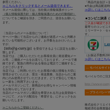
参照ください。
「商品代金合計＋送
≫こちらをクリックするとメール送信できます。
●代金は商品配送
≫詳しくはこち
※メール送信に際しては、当社個人情報保護ポリシー
（個人情報保護方針・個人情報保護のための行動指針）
についてをご確認を頂き、ご同意の上、送信をお願いし
■コンビニ決済
ます。
ご入金が確認でき
最寄りのコンビニ
ミリーマート・セ
〔当店からのメール送信について〕
す。
サーバー側にて当店からのご連絡が迷惑メールと判断さ
れている可能性がございます。お手数をおかけいたしま
すが、
info@g-curry.jp
【
】を受信できるように設定をお願い
致します。
（お振込手数料20
当店では、ご購入いただいたお客様全員に発送通知メー
≫詳しくはこち
ル等、ご連絡メールをお送りしております。 メールで連
絡できず、緊急の用件がある場合は電話でご連絡するこ
とがございます。
― モバイルサイト
当店では、ご利用いただいたお客様の個人情報を大切に
管理させていただき、受注・発送業務、当店からのご案
モバイルでのご注
内にのみ使用させていただきます。どうぞ安心して地カ
レー家をご利用下さいませ。
http://www.g-curry.
メールマガジンにて、新商品やお得なキャンペーン情報
をお知らせしております。
― プライバシーマ
当店のメールマガジン購読を希望される方は会員登録ペ
ージにて、メルマガ配信を「希望する」にチェックをお
願いいたします。
株式会社クリエイ
≫こちらからご登録ください。
報経済社会推進協会