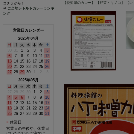
【愛知県のカレー】
【野菜・キノコ】
【レ
コチラから！
⇒
ご当地レトルトカレーランキ
ング
営業日カレンダー
2025年04月
日
月
火
水
木
金
土
30
31
1
2
3
4
5
6
7
8
9
10
11
12
13
14
15
16
17
18
19
20
21
22
23
24
25
26
27
28
29
30
1
2
3
2025年05月
日
月
火
水
木
金
土
27
28
29
30
1
2
3
4
5
6
7
8
9
10
11
12
13
14
15
16
17
18
19
20
21
22
23
24
25
26
27
28
29
30
31
休業日
■
営業日の午後や、休業日
にいただいたご注文は、