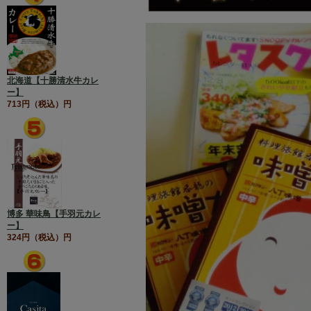
北海道【十勝清水牛カレ
ー】
713円（税込）円
博多 華味鳥【手羽元カレ
ー】
324円（税込）円