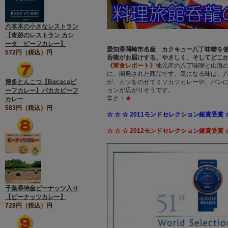
六本木の小さなレストラン
【奇跡のレストラン カシ
ータ ビーフカレー】
愛知県岡崎市名産 カクキュー八丁味噌を
572円（税込）円
呑龍がお届けする、やさしく、そしてどこ
《実食レポート》
地元産の八丁味噌と山海
に、開発された商品です。気になる味は、
博多とんこつ【Bacacaビ
が、カツをのせてミソカツカレーや、パン
ョンが広がりそうです。
ーフカレー】バカカビーフ
辛さ：
★
カレー
583円（税込）円
☆ ☆ ☆ 2011モンドセレクション銀賞受賞 ☆
☆ ☆ ☆ 2012モンドセレクション銀賞受賞 
千葉県特産ピーナッツ入り
【ピーナッツカレー】
728円（税込）円