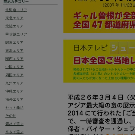
北海道エリア
東北エリア
北陸エリア
甲信越エリア
関東エリア
東海エリア
関西エリア
中国エリア
四国エリア
九州エリア
沖縄エリア
海外エリア
セット商品
その他
素材で選ぶ
辛さで選ぶ