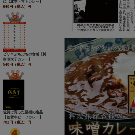
に【北本トマトカレー】
640円（税込）円
ピリ辛ぷちぷちの食感【博
多明太子カレー】
540円（税込）円
佐賀で育った至福の逸品
【佐賀牛ビーフカレー】
702円（税込）円