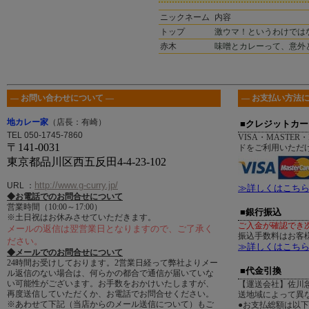
ニックネーム
内容
トップ
激ウマ！というわけではな
赤木
味噌とカレーって、意外と
― お問い合わせについて ―
― お支払い方法に
地カレー家
（店長：有崎）
■クレジットカー
TEL 050-1745-7860
VISA・MASTER・
〒141-0031
ドをご利用いただ
東京都品川区西五反田4-4-23-102
http://www.g-curry.jp/
URL
：
≫詳しくはこち
◆お電話でのお問合せについて
営業時間（10:00～17:00）
■銀行振込
※土日祝はお休みさせていただきます。
ご入金が確認でき
メールの返信は翌営業日となりますので、ご了承く
振込手数料はお客
ださい。
≫詳しくはこち
◆メールでのお問合せについて
24時間お受けしております。2営業日経って弊社よりメー
■代金引換
ル返信のない場合は、何らかの都合で通信が届いていな
い可能性がございます。お手数をおかけいたしますが、
【運送会社】佐川
再度送信していただくか、お電話でお問合せください。
送地域によって異
※あわせて下記（当店からのメール送信について）もご
●お支払総額は以