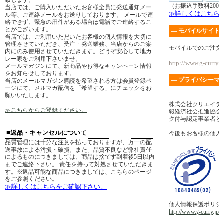
致します。
（お振込手数料20
当店では、ご購入いただいたお客様全員に発送通知メー
≫詳しくはこち
ル等、ご連絡メールをお送りしております。 メールで連
絡できず、緊急の用件がある場合は電話でご連絡するこ
とがございます。
― モバイルサイト
当店では、ご利用いただいたお客様の個人情報を大切に
管理させていただき、受注・発送業務、当店からのご案
モバイルでのご注
内にのみ使用させていただきます。どうぞ安心して地カ
レー家をご利用下さいませ。
http://www.g-curry.
メールマガジンにて、新商品やお得なキャンペーン情報
をお知らせしております。
― プライバシーマ
当店のメールマガジン購読を希望される方は会員登録ペ
ージにて、メルマガ配信を「希望する」にチェックをお
願いいたします。
株式会社クリエイ
≫こちらからご登録ください。
報経済社会推進協会
ク付与認定事業者
■返品・キャンセルについて
今後もお客様の個
品質管理には十分な注意を払っておりますが、万一の配
送事故による汚損・破損。また、品質不良など弊社責任
によるものにつきましては、商品は捨てず到着後5日以内
までご連絡下さい。 責任を持って対処させていただきま
す。※返品可能な商品につきましては、こちらのページ
をご参照ください。
≫詳しくはこちらをご確認下さい。
個人情報保護ポリ
http://www.g-curry.jp