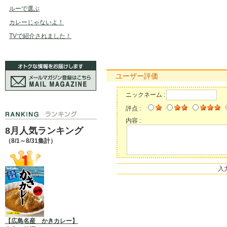
ルーで選ぶ
カレーじゃないよ！
TVで紹介されました！
ユーザー評価
ニックネーム :
評点 :
内容 :
8月人気ランキング
（8/1～8/31集計）
入
【広島名産 かきカレー】