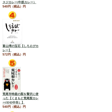
スジカレー/牛筋カレー）
540円（税込）円
富山湾の宝石【しろえびカ
レー】
572円（税込）円
荒尾市特産の梨を贅沢に使
った【くまもと荒尾梨カレ
ー(やや中辛）】
540円（税込）円