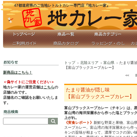
47都道府県のご当地レトルトカレー専門店『地カレー家』
トップ
北陸エリア
富山県
たまり醤
【富山ブラックスープカレー】
新商品はこちら！
<<
＜偽サイトにご注意ください＞
地カレー家の運営店舗は
こちら
の
たまり醤油が隠し味
店舗のみです。
【富山ブラックスープカレー】
店舗名のご確認をお願いいたしま
す。
富山ブラックスープカレー（チキン）は、
富山湾の海洋深層水から作った塩とブラッ
上がれ。
《実食レポート》
新鮮な野菜と果物、富山
スープカレー。富山湾の海洋深層水から作
キンの旨味が相まって、濃厚でコクの深い