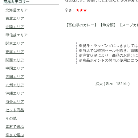
る美味しさ。素揚げした野菜などをお好み
北海道エリア
辛さ：
★★★
東北エリア
【富山県のカレー】
【魚介類】
【スープカ
北陸エリア
甲信越エリア
関東エリア
※熨斗・ラッピングにつきましては
※当店では特別セールを除き、賞味
東海エリア
※注文状況により、商品のお届けに
関西エリア
※商品ポイントの付与と使用ににつ
中国エリア
四国エリア
拡大 ( Size : 182 kb )
九州エリア
沖縄エリア
海外エリア
セット商品
その他
素材で選ぶ
辛さで選ぶ