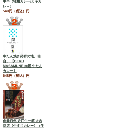
中辛（牡蠣カレー/カキカ
レ－）
540円（税込）円
牛たん焼き発祥の地、仙
台。 【BEKO
MASAMUNE 肉屋 牛たん
カレー】
648円（税込）円
創業百年 近江牛一筋 大吉
商店【牛すじカレー】（牛