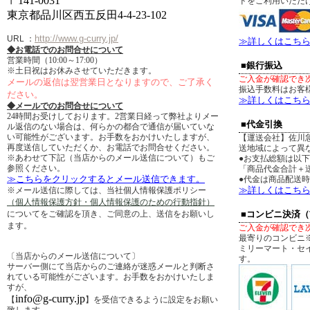
〒141-0031
ドをご利用いただ
東京都品川区西五反田4-4-23-102
http://www.g-curry.jp/
URL
：
≫詳しくはこち
◆お電話でのお問合せについて
営業時間（10:00～17:00）
■銀行振込
※土日祝はお休みさせていただきます。
ご入金が確認でき
メールの返信は翌営業日となりますので、ご了承く
振込手数料はお客
ださい。
≫詳しくはこち
◆メールでのお問合せについて
24時間お受けしております。2営業日経って弊社よりメー
■代金引換
ル返信のない場合は、何らかの都合で通信が届いていな
い可能性がございます。お手数をおかけいたしますが、
【運送会社】佐川
再度送信していただくか、お電話でお問合せください。
送地域によって異
※あわせて下記（当店からのメール送信について）もご
●お支払総額は以
参照ください。
「商品代金合計＋送
≫こちらをクリックするとメール送信できます。
●代金は商品配送
≫詳しくはこち
※メール送信に際しては、当社個人情報保護ポリシー
（個人情報保護方針・個人情報保護のための行動指針）
についてをご確認を頂き、ご同意の上、送信をお願いし
■コンビニ決済
ます。
ご入金が確認でき
最寄りのコンビニ
ミリーマート・セ
〔当店からのメール送信について〕
す。
サーバー側にて当店からのご連絡が迷惑メールと判断さ
れている可能性がございます。お手数をおかけいたしま
すが、
info@g-curry.jp
【
】を受信できるように設定をお願い