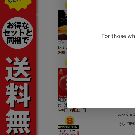
プレミアホテル門司港【プ
レミアム焼きカレー】
648円（税込）円
埼玉B級グルメが全国No.1
じっくり
に【北本トマトカレー】
640円（税込）円
ふっくら
そして新