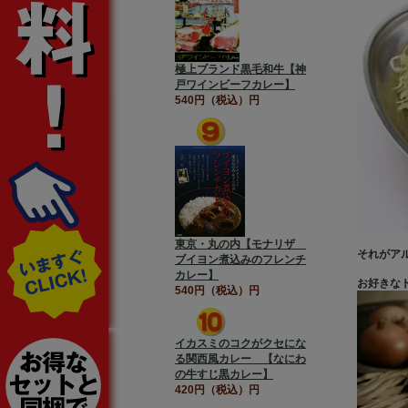
極上ブランド黒毛和牛【神
戸ワインビーフカレー】
540円（税込）円
東京・丸の内【モナリザ
それがア
ブイヨン煮込みのフレンチ
カレー】
お好きな
540円（税込）円
イカスミのコクがクセにな
る関西風カレー 【なにわ
の牛すじ黒カレー】
420円（税込）円