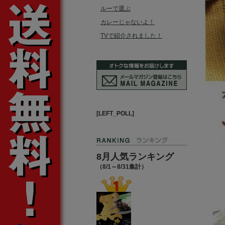
ルーで選ぶ
カレーじゃないよ！
TVで紹介されました！
[LEFT_POLL]
8月人気ランキング
（8/1～8/31集計）