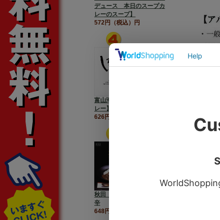
デュース 本日のスープカ
レーのスープ】
572円（税込）円
富山湾の宝石【しろえびカ
レー】
626円（税込）円
北陸、石
長年みん
やみつき
秋田【比内地鶏カレー】中
辛
648円（税込）円