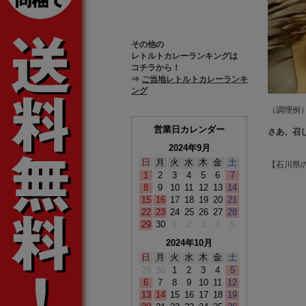
その他の
レトルトカレーランキングは
コチラから！
⇒
ご当地レトルトカレーランキ
ング
（調理例
営業日カレンダー
さあ、召
2024年9月
日
月
火
水
木
金
土
【石川県
1
2
3
4
5
6
7
8
9
10
11
12
13
14
15
16
17
18
19
20
21
22
23
24
25
26
27
28
29
30
1
2
3
4
5
2024年10月
日
月
火
水
木
金
土
29
30
1
2
3
4
5
6
7
8
9
10
11
12
13
14
15
16
17
18
19