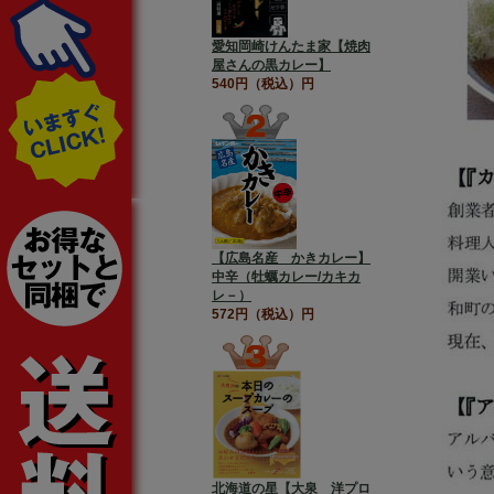
愛知岡崎けんたま家【焼肉
屋さんの黒カレー】
540円（税込）円
【広島名産 かきカレー】
中辛（牡蠣カレー/カキカ
レ－）
572円（税込）円
北海道の星【大泉 洋プロ