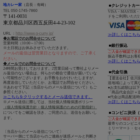
地カレー家
（店長：有崎）
■クレジットカー
TEL 050-1745-7860
VISA・MASTER・
〒141-0031
ドをご利用いただ
東京都品川区西五反田4-4-23-102
http://www.g-curry.jp/
URL
：
≫詳しくはこち
◆お電話でのお問合せについて
営業時間（10:00～17:00）
■銀行振込
※土日祝はお休みさせていただきます。
ご入金が確認でき
メールの返信は翌営業日となりますので、ご了承く
振込手数料はお客
ださい。
≫詳しくはこち
◆メールでのお問合せについて
24時間お受けしております。2営業日経って弊社よりメー
■代金引換
ル返信のない場合は、何らかの都合で通信が届いていな
い可能性がございます。お手数をおかけいたしますが、
【運送会社】佐川
再度送信していただくか、お電話でお問合せください。
送地域によって異
※あわせて下記（当店からのメール送信について）もご
●お支払総額は以
参照ください。
「商品代金合計＋送
≫こちらをクリックするとメール送信できます。
●代金は商品配送
≫詳しくはこち
※メール送信に際しては、当社個人情報保護ポリシー
（個人情報保護方針・個人情報保護のための行動指針）
についてをご確認を頂き、ご同意の上、送信をお願いし
■コンビニ決済
ます。
ご入金が確認でき
最寄りのコンビニ
ミリーマート・セ
〔当店からのメール送信について〕
す。
サーバー側にて当店からのご連絡が迷惑メールと判断さ