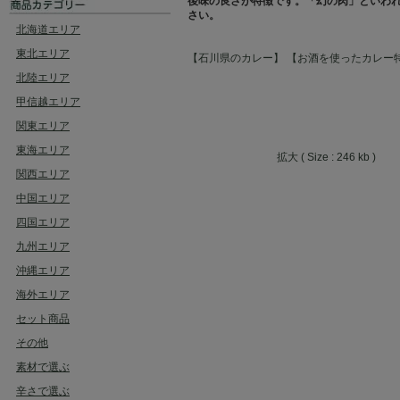
後味の良さが特徴です。「幻の肉」といわ
さい。
北海道エリア
東北エリア
【石川県のカレー】
【お酒を使ったカレー
北陸エリア
甲信越エリア
関東エリア
東海エリア
拡大 ( Size : 246 kb )
関西エリア
中国エリア
四国エリア
九州エリア
沖縄エリア
海外エリア
セット商品
その他
素材で選ぶ
辛さで選ぶ