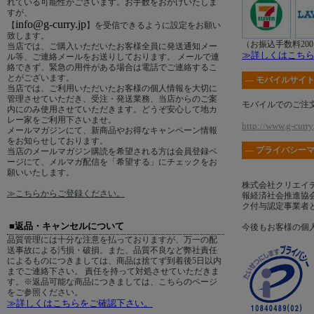
れている可能性がございます。お手数をおかけいたしま
すが、
info@g-curry.jp
【
】を受信できるように設定をお願い
致します。
（お振込手数料20
当店では、ご購入いただいたお客様全員に発送通知メー
≫詳しくはこち
ル等、ご連絡メールをお送りしております。 メールで連
絡できず、緊急の用件がある場合は電話でご連絡するこ
とがございます。
― モバイルサイト
当店では、ご利用いただいたお客様の個人情報を大切に
管理させていただき、受注・発送業務、当店からのご案
モバイルでのご注
内にのみ使用させていただきます。どうぞ安心して地カ
レー家をご利用下さいませ。
http://www.g-curry.
メールマガジンにて、新商品やお得なキャンペーン情報
をお知らせしております。
― プライバシーマ
当店のメールマガジン購読を希望される方は会員登録ペ
ージにて、メルマガ配信を「希望する」にチェックをお
願いいたします。
株式会社クリエイ
≫こちらからご登録ください。
報経済社会推進協会
ク付与認定事業者
■返品・キャンセルについて
今後もお客様の個
品質管理には十分な注意を払っておりますが、万一の配
送事故による汚損・破損。また、品質不良など弊社責任
によるものにつきましては、商品は捨てず到着後5日以内
までご連絡下さい。 責任を持って対処させていただきま
す。※返品可能な商品につきましては、こちらのページ
をご参照ください。
≫詳しくはこちらをご確認下さい。