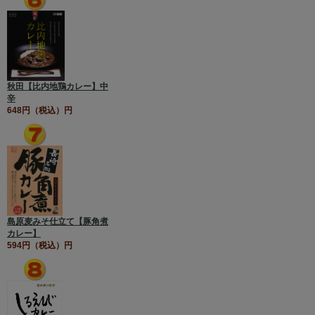
秋田【比内地鶏カレー】中
辛
648円（税込）円
島原麦みそ仕立て【豚角煮
カレー】
594円（税込）円