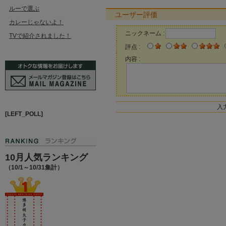
ルーで選ぶ
ユーザー評価
カレーじゃないよ！
ニックネーム :
TVで紹介されました！
評点 :
内容 :
入
[LEFT_POLL]
10月人気ランキング
（10/1～10/31集計）