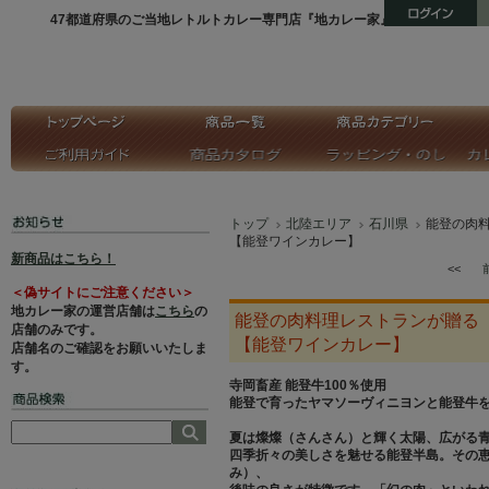
47都道府県のご当地レトルトカレー専門店『地カレー家』
トップ
北陸エリア
石川県
能登の肉
【能登ワインカレー】
新商品はこちら！
<<
＜偽サイトにご注意ください＞
地カレー家の運営店舗は
こちら
の
能登の肉料理レストランが贈る
店舗のみです。
【能登ワインカレー】
店舗名のご確認をお願いいたしま
す。
寺岡畜産 能登牛100％使用
能登で育ったヤマソーヴィニヨンと能登牛
夏は燦燦（さんさん）と輝く太陽、広がる
四季折々の美しさを魅せる能登半島。その
み）、