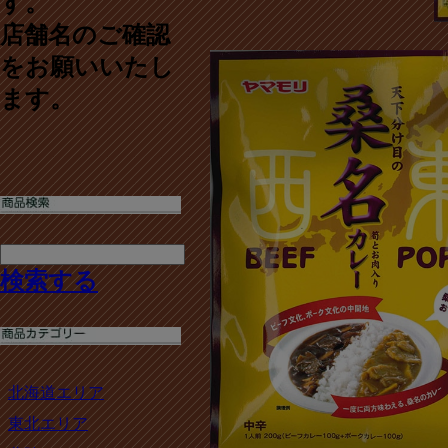
す。
店舗名のご確認
をお願いいたし
ます。
検索する
北海道エリア
東北エリア