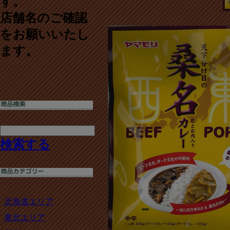
す。
店舗名のご確認
をお願いいたし
ます。
検索する
北海道エリア
東北エリア