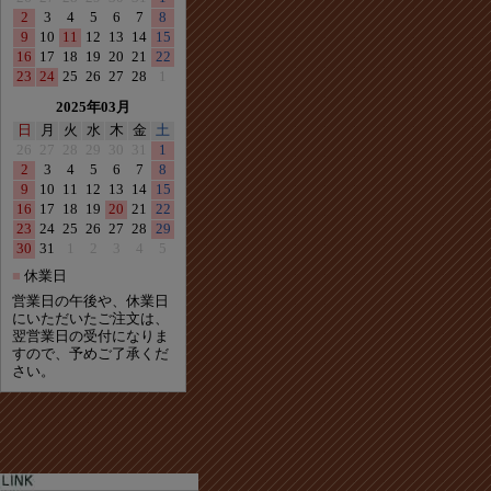
2
3
4
5
6
7
8
9
10
11
12
13
14
15
16
17
18
19
20
21
22
23
24
25
26
27
28
1
2025年03月
日
月
火
水
木
金
土
26
27
28
29
30
31
1
2
3
4
5
6
7
8
9
10
11
12
13
14
15
16
17
18
19
20
21
22
23
24
25
26
27
28
29
30
31
1
2
3
4
5
■
休業日
営業日の午後や、休業日
にいただいたご注文は、
翌営業日の受付になりま
すので、予めご了承くだ
さい。