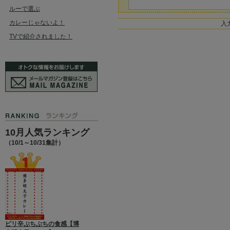
ルーで選ぶ
カレーじゃないよ！
入
TVで紹介されました！
10月人気ランキング
（10/1～10/31集計）
ピリ辛ぷちぷちの食感【博