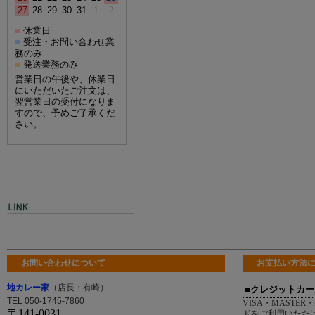
27
28
29
30
31
1
2
休業日
■
受注・お問い合わせ業
■
務のみ
発送業務のみ
■
営業日の午後や、休業日
にいただいたご注文は、
翌営業日の受付になりま
すので、予めご了承くだ
さい。
― お問い合わせについて ―
― お支払い方法に
地カレー家
（店長：有崎）
■クレジットカー
TEL 050-1745-7860
VISA・MASTER・
〒141-0031
ドをご利用いただ