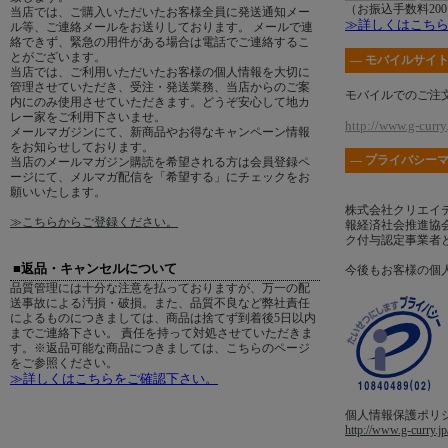
（お振込手数料20
当店では、ご購入いただいたお客様全員に発送通知メー
≫詳しくはこち
ル等、ご連絡メールをお送りしております。 メールで連
絡できず、緊急の用件がある場合は電話でご連絡するこ
とがございます。
― モバイルサイト
当店では、ご利用いただいたお客様の個人情報を大切に
管理させていただき、受注・発送業務、当店からのご案
モバイルでのご注
内にのみ使用させていただきます。どうぞ安心して地カ
レー家をご利用下さいませ。
http://www.g-curry.
メールマガジンにて、新商品やお得なキャンペーン情報
をお知らせしております。
― プライバシーマ
当店のメールマガジン購読を希望される方は会員登録ペ
ージにて、メルマガ配信を「希望する」にチェックをお
願いいたします。
株式会社クリエイ
≫こちらからご登録ください。
報経済社会推進協会
ク付与認定事業者
■返品・キャンセルについて
今後もお客様の個
品質管理には十分な注意を払っておりますが、万一の配
送事故による汚損・破損。また、品質不良など弊社責任
によるものにつきましては、商品は捨てず到着後5日以内
までご連絡下さい。 責任を持って対処させていただきま
す。※返品可能な商品につきましては、こちらのページ
をご参照ください。
≫詳しくはこちらをご確認下さい。
個人情報保護ポリ
http://www.g-curry.jp