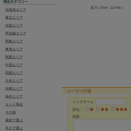
拡大 ( Size : 114 kb )
北海道エリア
東北エリア
北陸エリア
甲信越エリア
関東エリア
東海エリア
関西エリア
中国エリア
四国エリア
九州エリア
沖縄エリア
ユーザー評価
海外エリア
ニックネーム :
セット商品
評点 :
その他
内容 :
素材で選ぶ
辛さで選ぶ