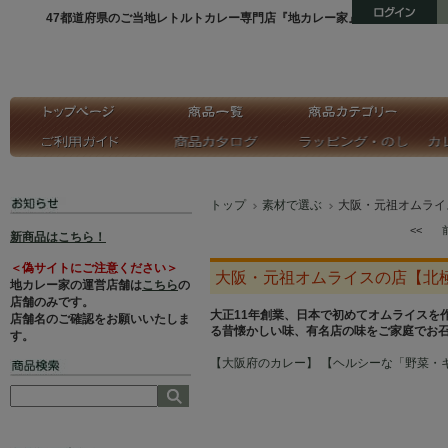
47都道府県のご当地レトルトカレー専門店『地カレー家』
トップ
素材で選ぶ
大阪・元祖オムライ
<<
新商品はこちら！
＜偽サイトにご注意ください＞
大阪・元祖オムライスの店【北
地カレー家の運営店舗は
こちら
の
店舗のみです。
大正11年創業、日本で初めてオムライスを
店舗名のご確認をお願いいたしま
る昔懐かしい味、有名店の味をご家庭でお
す。
【大阪府のカレー】
【ヘルシーな「野菜・