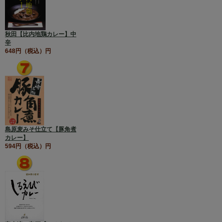
秋田【比内地鶏カレー】中
辛
648円（税込）円
島原麦みそ仕立て【豚角煮
カレー】
594円（税込）円