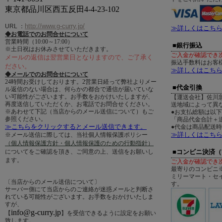
東京都品川区西五反田4-4-23-102
http://www.g-curry.jp/
URL
：
≫詳しくはこち
◆お電話でのお問合せについて
営業時間（10:00～17:00）
■銀行振込
※土日祝はお休みさせていただきます。
ご入金が確認でき
メールの返信は翌営業日となりますので、ご了承く
振込手数料はお客
ださい。
≫詳しくはこち
◆メールでのお問合せについて
24時間お受けしております。2営業日経って弊社よりメー
■代金引換
ル返信のない場合は、何らかの都合で通信が届いていな
い可能性がございます。お手数をおかけいたしますが、
【運送会社】佐川
再度送信していただくか、お電話でお問合せください。
送地域によって異
※あわせて下記（当店からのメール送信について）もご
●お支払総額は以
参照ください。
「商品代金合計＋送
≫こちらをクリックするとメール送信できます。
●代金は商品配送
≫詳しくはこち
※メール送信に際しては、当社個人情報保護ポリシー
（個人情報保護方針・個人情報保護のための行動指針）
についてをご確認を頂き、ご同意の上、送信をお願いし
■コンビニ決済
ます。
ご入金が確認でき
最寄りのコンビニ
ミリーマート・セ
〔当店からのメール送信について〕
す。
サーバー側にて当店からのご連絡が迷惑メールと判断さ
れている可能性がございます。お手数をおかけいたしま
すが、
info@g-curry.jp
【
】を受信できるように設定をお願い
致します。